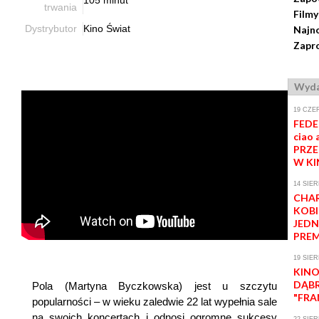
trwania
Filmy
Dystrybutor
Kino Świat
Najn
Zapro
Wyda
19 CZE
FEDE
ciao a
PRZ
W KI
14 SIER
CHAR
KOBI
JEDN
PREM
19 SIER
KINO
DĄB
Pola (Martyna Byczkowska) jest u szczytu
"FRA
popularności – w wieku zaledwie 22 lat wypełnia sale
na swoich koncertach i odnosi ogromne sukcesy
22 SIER