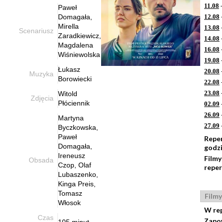
11.08
-
Paweł
Domagała,
12.08
Mirella
13.08
Scenariusz
Zaradkiewicz,
14.08
Magdalena
16.08
Wiśniewolska
19.08
Łukasz
20.08
Muzyka
Borowiecki
22.08
23.08
Witold
Zdjęcia
Płóciennik
02.09
26.09
Martyna
27.09
Byczkowska,
Paweł
Repe
Domagała,
godz
Ireneusz
Filmy
Obsada
Czop, Olaf
repe
Lubaszenko,
Kinga Preis,
Tomasz
Filmy
Włosok
W re
Czas
Zapo
105 minut