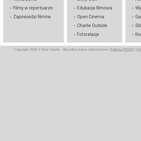
»
»
»
Filmy w repertuarze
Edukacja filmowa
Wy
»
»
»
Zapowiedzi filmów
Open Cinema
Ga
»
»
Charlie Outside
Sk
»
»
Fotorelacje
Ko
Copyright 2026 © Kino Charlie - Wszelkie prawa zastrzeżone /
Polityka RODO
/
Po