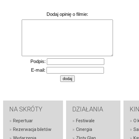
Dodaj opinię o filmie:
Podpis:
E-mail:
NA SKRÓTY
DZIAŁANIA
KI
»
»
»
Repertuar
Festiwale
O k
»
»
»
Rezerwacja biletów
Cinergia
Sa
»
»
»
Wydarzenia
Złoty Glan
Ka