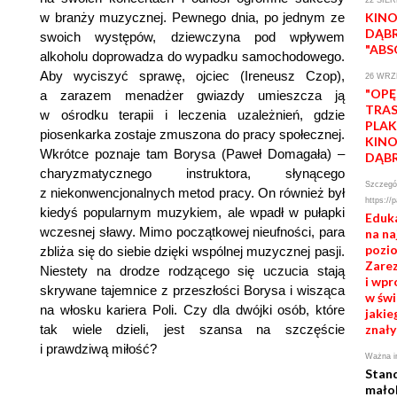
KINO
w branży muzycznej. Pewnego dnia, po jednym ze
DĄB
swoich występów, dziewczyna pod wpływem
"AB
alkoholu doprowadza do wypadku samochodowego.
Aby wyciszyć sprawę, ojciec (Ireneusz Czop),
26 WRZ
"OPĘ
a zarazem menadżer gwiazdy umieszcza ją
TRA
w ośrodku terapii i leczenia uzależnień, gdzie
PLAK
piosenkarka zostaje zmuszona do pracy społecznej.
KINO
Wkrótce poznaje tam Borysa (Paweł Domagała) –
DĄB
charyzmatycznego instruktora, słynącego
Szczegół
z niekonwencjonalnych metod pracy. On również był
https://
kiedyś popularnym muzykiem, ale wpadł w pułapki
Eduka
wczesnej sławy. Mimo początkowej nieufności, para
na n
pozio
zbliża się do siebie dzięki wspólnej muzycznej pasji.
Zarez
Niestety na drodze rodzącego się uczucia stają
i wpr
skrywane tajemnice z przeszłości Borysa i wisząca
w świ
na włosku kariera Poli. Czy dla dwójki osób, które
jakie
znały
tak wiele dzieli, jest szansa na szczęście
i prawdziwą miłość?
Ważna i
Stan
mało