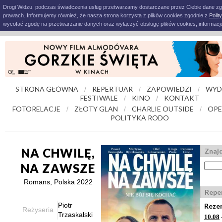
Drogi Widzu, podczas świadczenia usług przetwarzamy dostarczane przez Ciebie dane z
prawach. Informujemy również, że nasza strona korzysta z plików cookies zgodnie z
Polit
wycofać zgodę na przetwarzanie danych oraz wyłączyć obsługę plików cookies, informacje
STRONA GŁÓWNA
REPERTUAR
ZAPOWIEDZI
WYD
/
/
/
FESTIWALE
KINO
KONTAKT
/
/
FOTORELACJE
ZŁOTY GLAN
CHARLIE OUTSIDE
OPE
/
/
/
POLITYKA RODO
NA CHWILĘ,
Znajd
NA ZAWSZE
Romans, Polska 2022
Repe
Piotr
Rezer
Reżyseria
Trzaskalski
10.08