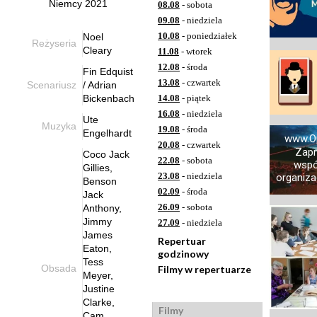
Niemcy 2021
08.08
- sobota
09.08
- niedziela
10.08
- poniedziałek
Noel
Reżyseria
Cleary
11.08
- wtorek
12.08
- środa
Fin Edquist
13.08
- czwartek
Scenariusz
/ Adrian
Bickenbach
14.08
- piątek
16.08
- niedziela
Ute
Muzyka
19.08
- środa
Engelhardt
www.O
20.08
- czwartek
Zap
Coco Jack
22.08
- sobota
wspó
Gillies,
23.08
- niedziela
organizac
Benson
02.09
- środa
Jack
26.09
- sobota
Anthony,
Jimmy
27.09
- niedziela
James
Repertuar
Eaton,
godzinowy
Tess
Obsada
Filmy w repertuarze
Meyer,
Justine
Clarke,
Filmy
Cam