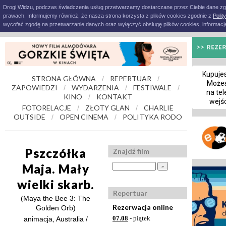
Drogi Widzu, podczas świadczenia usług przetwarzamy dostarczane przez Ciebie dane z
prawach. Informujemy również, że nasza strona korzysta z plików cookies zgodnie z
Polit
wycofać zgodę na przetwarzanie danych oraz wyłączyć obsługę plików cookies, informacje
Kupujes
STRONA GŁÓWNA
REPERTUAR
/
/
Możes
ZAPOWIEDZI
WYDARZENIA
FESTIWALE
/
/
/
na tel
KINO
KONTAKT
/
wejś
FOTORELACJE
ZŁOTY GLAN
CHARLIE
/
/
OUTSIDE
OPEN CINEMA
POLITYKA RODO
/
/
Pszczółka
Znajdź film
Maja. Mały
wielki skarb.
Repertuar
(Maya the Bee 3: The
Rezerwacja online
Golden Orb)
07.08
- piątek
animacja, Australia /