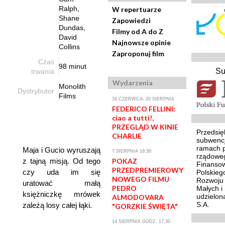
Ralph,
W repertuarze
Shane
Zapowiedzi
Dundas,
Filmy od A do Z
David
Najnowsze opinie
Collins
Zaproponuj film
Czas
98 minut
Su
trwania
Wydarzenia
Monolith
Dystrybutor
Films
19 CZERWCA- 20 SIERPNIA
FEDERICO FELLINI:
ciao a tutti!,
PRZEGLĄD W KINIE
Przedsię
CHARLIE
subwencj
ramach 
Maja i Gucio wyruszają
7 SIERPNIA 18:30
rządoweg
z tajną misją. Od tego
POKAZ
Finansow
PRZEDPREMIEROWY
czy uda im się
Polskieg
NOWEGO FILMU
Rozwoju 
uratować małą
PEDRO
Małych i
księżniczkę mrówek
udzielon
ALMODOVARA
S.A.
zależą losy całej łąki.
"GORZKIE ŚWIĘTA"
14 SIERPNIA GODZ. 17:30