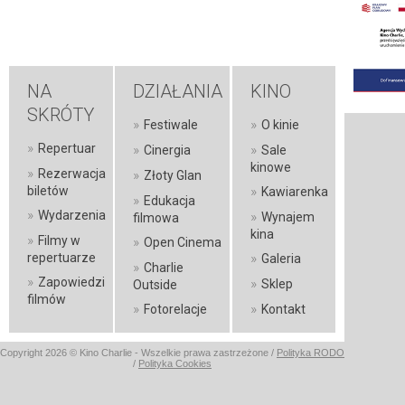
NA
DZIAŁANIA
KINO
SKRÓTY
»
»
Festiwale
O kinie
»
Repertuar
»
»
Cinergia
Sale
kinowe
»
Rezerwacja
»
Złoty Glan
»
biletów
Kawiarenka
»
Edukacja
»
Wydarzenia
»
Wynajem
filmowa
kina
»
Filmy w
»
Open Cinema
»
repertuarze
Galeria
»
Charlie
»
Zapowiedzi
»
Sklep
Outside
filmów
»
»
Fotorelacje
Kontakt
Copyright 2026 © Kino Charlie - Wszelkie prawa zastrzeżone /
Polityka RODO
/
Polityka Cookies