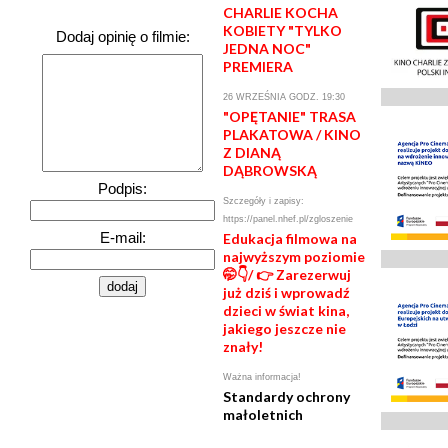
CHARLIE KOCHA
KOBIETY "TYLKO
Dodaj opinię o filmie:
JEDNA NOC"
PREMIERA
26 WRZEŚNIA GODZ. 19:30
"OPĘTANIE" TRASA
PLAKATOWA / KINO
Z DIANĄ
DĄBROWSKĄ
Podpis:
Szczegóły i zapisy:
https://panel.nhef.pl/zgloszenie
E-mail:
Edukacja filmowa na
najwyższym poziomie
🤭👇/ 👉 Zarezerwuj
już dziś i wprowadź
dzieci w świat kina,
jakiego jeszcze nie
znały!
Ważna informacja!
Standardy ochrony
małoletnich