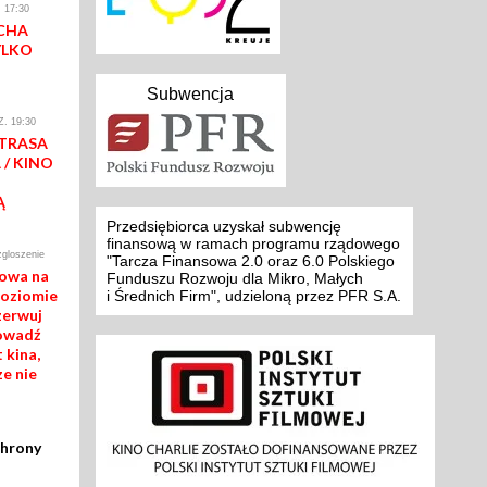
 17:30
CHA
YLKO
Subwencja
. 19:30
 TRASA
/ KINO
Ą
Przedsiębiorca uzyskał subwencję
finansową w ramach programu rządowego
zgloszenie
"Tarcza Finansowa 2.0 oraz 6.0 Polskiego
mowa na
Funduszu Rozwoju dla Mikro, Małych
poziomie
i Średnich Firm", udzieloną przez PFR S.A.
zerwuj
rowadź
 kina,
ze nie
chrony