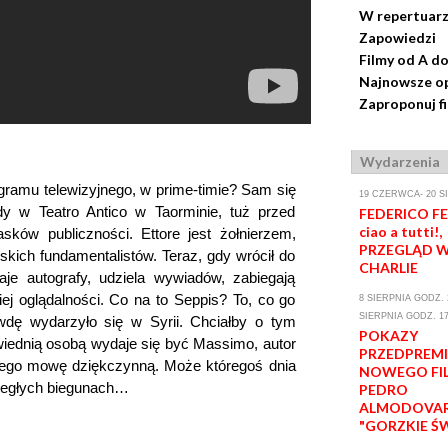
W repertuar
Zapowiedzi
Filmy od A do
Najnowsze op
Zaproponuj f
Wydarzenia
rogramu telewizyjnego, w prime-timie? Sam się
19 CZERWCA- 20 S
y w Teatro Antico w Taorminie, tuż przed
FEDERICO FEL
ciao a tutti!,
ków publiczności. Ettore jest żołnierzem,
PRZEGLĄD W
jskich fundamentalistów. Teraz, gdy wrócił do
CHARLIE
je autografy, udziela wywiadów, zabiegają
j oglądalności. Co na to Seppis? To, co go
8 SIERPNIA GODZ. 2
SIERPNIA GODZ. 17
awdę wydarzyło się w Syrii. Chciałby o tym
POKAZY
iednią osobą wydaje się być Massimo, autor
PRZEDPREM
jego mowę dziękczynną. Może któregoś dnia
NOWEGO FI
wległych biegunach…
PEDRO
ALMODOVA
"GORZKIE Ś