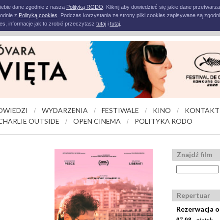
iebie dane zgodnie z naszą
Polityką RODO
. Kliknij aby dowiedzieć się jakie dane przetwarz
godnie z
Polityką cookies
. Podczas korzystania ze strony pliki cookies zapisywane są zgodni
s, informacje jak to zrobić przeczytasz
tutaj
i
tutaj
.
OWIEDZI
WYDARZENIA
FESTIWALE
KINO
KONTAKT
/
/
/
/
CHARLIE OUTSIDE
OPEN CINEMA
POLITYKA RODO
/
/
Znajdź film
Repertuar
Rezerwacja o
07.08
- piątek