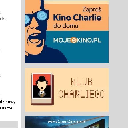
a
ałek
a
a
a
odzinowy
rtuarze
www.OpenCinema.pl