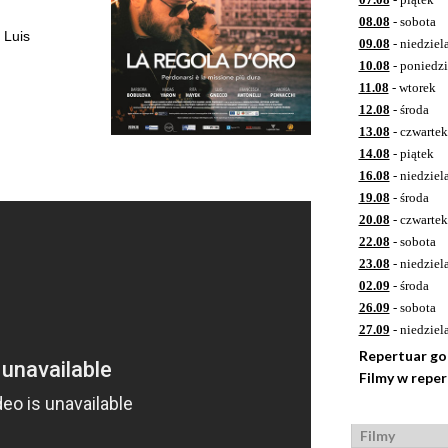
08.08
- sobota
 Luis
09.08
- niedziel
10.08
- poniedzi
11.08
- wtorek
12.08
- środa
13.08
- czwartek
14.08
- piątek
16.08
- niedziel
19.08
- środa
20.08
- czwartek
22.08
- sobota
23.08
- niedziel
02.09
- środa
26.09
- sobota
27.09
- niedziel
Repertuar g
Filmy w repe
Filmy