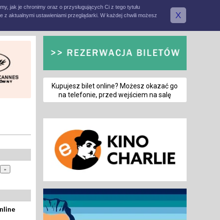
amy, jak je chronimy oraz o przysługujących Ci z tego tytułu
X
e z aktualnymi ustawieniami przeglądarki. W każdej chwili możesz
Kupujesz bilet online? Możesz okazać go
na telefonie, przed wejściem na salę
nline