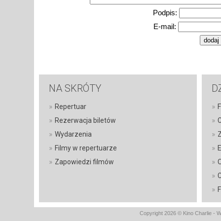
Podpis:
E-mail:
NA SKRÓTY
D
»
»
Repertuar
F
»
»
Rezerwacja biletów
C
»
»
Wydarzenia
Z
»
»
Filmy w repertuarze
E
»
»
Zapowiedzi filmów
»
C
»
F
Copyright 2026 © Kino Charlie - 