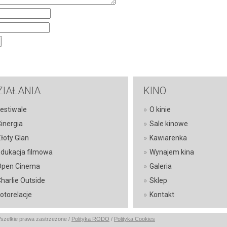
ZIAŁANIA
KINO
»
estiwale
O kinie
»
inergia
Sale kinowe
»
łoty Glan
Kawiarenka
»
dukacja filmowa
Wynajem kina
»
Open Cinema
Galeria
»
harlie Outside
Sklep
»
otorelacje
Kontakt
Wszelkie prawa zastrzeżone /
Polityka RODO
/
Polityka Cookies