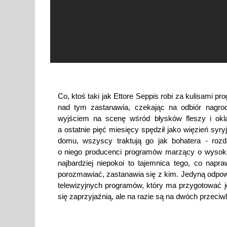
Co, ktoś taki jak Ettore Seppis robi za kulisami p
nad tym zastanawia, czekając na odbiór nagrod
wyjściem na scenę wśród błysków fleszy i oklas
a ostatnie pięć miesięcy spędził jako więzień syry
domu, wszyscy traktują go jak bohatera - rozda
o niego producenci programów marzący o wysokie
najbardziej niepokoi to tajemnica tego, co napr
porozmawiać, zastanawia się z kim. Jedyną odpow
telewizyjnych programów, który ma przygotować 
się zaprzyjaźnią, ale na razie są na dwóch przeci