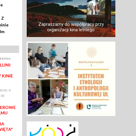
ze
 Z
Zapraszamy do współpracy przy
inie
organizacji kina letniego
ilm
IERPNIA
LINI:
 KINIE
0:20 i 9
:00
IEROWE
LMU
RA
WIĘTA"