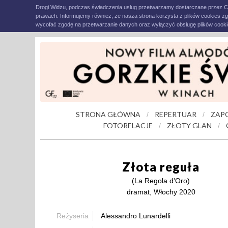
Drogi Widzu, podczas świadczenia usług przetwarzamy dostarczane przez C
prawach. Informujemy również, że nasza strona korzysta z plików cookies z
wycofać zgodę na przetwarzanie danych oraz wyłączyć obsługę plików cookie
STRONA GŁÓWNA
REPERTUAR
ZAP
/
/
FOTORELACJE
ZŁOTY GLAN
/
/
Złota reguła
(La Regola d'Oro)
dramat, Włochy 2020
Reżyseria
Alessandro Lunardelli