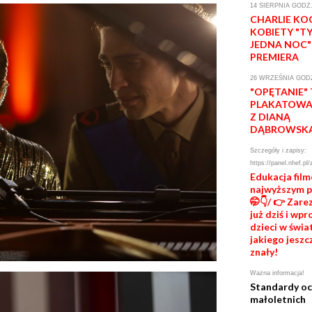
14 SIERPNIA GODZ.
CHARLIE KO
KOBIETY "T
JEDNA NOC"
PREMIERA
26 WRZEŚNIA GODZ
"OPĘTANIE"
PLAKATOWA 
Z DIANĄ
DĄBROWSK
Szczegóły i zapisy:
https://panel.nhef.pl/
Edukacja fil
najwyższym 
🤭👇/ 👉 Zare
już dziś i wp
dzieci w świat
jakiego jeszc
znały!
Ważna informacja!
Standardy o
małoletnich