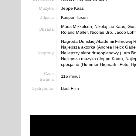
Muzyka
Jeppe Kaas
Zdjęcia
Kasper Tuxen
Mads Mikkelsen, Nikolaj Lie Kaas, Gus
Obsada
Roland Møller, Nicolas Bro, Jacob Lo
Nagroda Duńskiej Akademii Filmowej R
Najlepsza aktorka (Andrea Heick Gade
Nagrody
Najlepszy aktor drugoplanowy (Lars B
Najlepsza muzyka (Jeppe Kaas), Najle
specjalne (Hummer Højmark i Peter Hjor
Czas
116 minut
trwania
Dystrybutor
Best Film