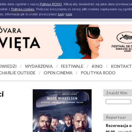
iebie dane zgodnie z naszą
Polityką RODO
. Kliknij aby dowiedzieć się jakie dane przetwarz
godnie z
Polityką cookies
. Podczas korzystania ze strony pliki cookies zapisywane są zgodni
s, informacje jak to zrobić przeczytasz
tutaj
i
tutaj
.
OWIEDZI
WYDARZENIA
FESTIWALE
KINO
KONTAKT
/
/
/
/
CHARLIE OUTSIDE
OPEN CINEMA
POLITYKA RODO
/
/
ci
Znajdź film
Repertuar
Rezerwacja o
06.08
- czwartek