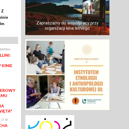
 Z
inie
Zapraszamy do współpracy przy
ilm
organizacji kina letniego
IERPNIA
LINI:
 KINIE
IEROWY
LMU
RA
WIĘTA"
 17:30
CHA