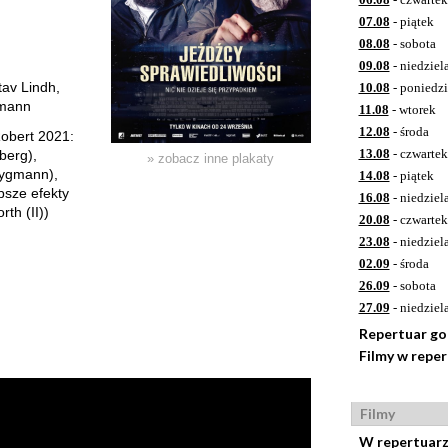
07.08
- piątek
08.08
- sobota
09.08
- niedziel
tav Lindh,
10.08
- poniedzi
hmann
11.08
- wtorek
12.08
- środa
obert 2021:
13.08
- czwartek
berg),
» zobacz inne plakaty
rygmann),
14.08
- piątek
psze efekty
16.08
- niedziel
th (II))
20.08
- czwartek
23.08
- niedziel
02.09
- środa
26.09
- sobota
27.09
- niedziel
Repertuar g
Filmy w repe
Filmy
W repertuar