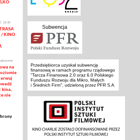
YLKO
. 19:30
Subwencja
 TRASA
/ KINO
Ą
zgloszenie
Przedsiębiorca uzyskał subwencję
mowa na
finansową w ramach programu rządowego
poziomie
"Tarcza Finansowa 2.0 oraz 6.0 Polskiego
zerwuj
Funduszu Rozwoju dla Mikro, Małych
rowadź
i Średnich Firm", udzieloną przez PFR S.A.
 kina,
ze nie
chrony