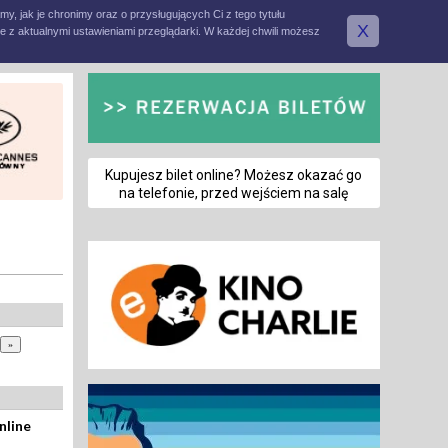
amy, jak je chronimy oraz o przysługujących Ci z tego tytułu
X
e z aktualnymi ustawieniami przeglądarki. W każdej chwili możesz
Kupujesz bilet online? Możesz okazać go
na telefonie, przed wejściem na salę
nline