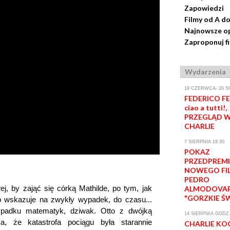
Zapowiedzi
Filmy od A do
Najnowsze op
Zaproponuj f
Wydarzenia
19 CZERWCA- 20 S
FEDERICO FEL
ciao a tutti!,
PRZEGLĄD W
CHARLIE
7 SIERPNIA 18:30
POKAZ
PRZEDPREM
NOWEGO FI
PEDRO
, by zająć się córką Mathilde, po tym, jak
ALMODOVA
"GORZKIE Ś
ko wskazuje na zwykły wypadek, do czasu...
ypadku matematyk, dziwak. Otto z dwójką
14 SIERPNIA GODZ.
a, że katastrofa pociągu była starannie
CHARLIE KO