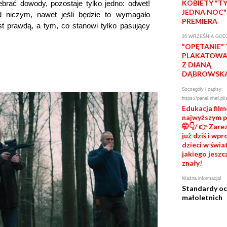
KOBIETY "T
rać dowody, pozostaje tylko jedno: odwet!
JEDNA NOC"
 niczym, nawet jeśli będzie to wymagało
PREMIERA
st prawdą, a tym, co stanowi tylko pasujący
26 WRZEŚNIA GODZ
"OPĘTANIE"
PLAKATOWA 
Z DIANĄ
DĄBROWSK
Szczegóły i zapisy:
https://panel.nhef.pl/
Edukacja fil
najwyższym 
🤭👇/ 👉 Zare
już dziś i wp
dzieci w świat
jakiego jeszc
znały!
Ważna informacja!
Standardy o
małoletnich