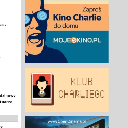
a
ałek
a
a
a
odzinowy
rtuarze
www.OpenCinema.pl
ze