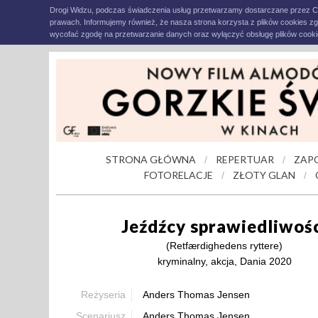
Drogi Widzu, podczas świadczenia usług przetwarzamy dostarczane przez C
prawach. Informujemy również, że nasza strona korzysta z plików cookies z
wycofać zgodę na przetwarzanie danych oraz wyłączyć obsługę plików cookie
STRONA GŁÓWNA
REPERTUAR
ZAP
/
/
FOTORELACJE
ZŁOTY GLAN
/
/
Jeźdźcy sprawiedliwoś
(Retfærdighedens ryttere)
kryminalny, akcja, Dania 2020
Reżyseria
Anders Thomas Jensen
Scenariusz
Anders Thomas Jensen