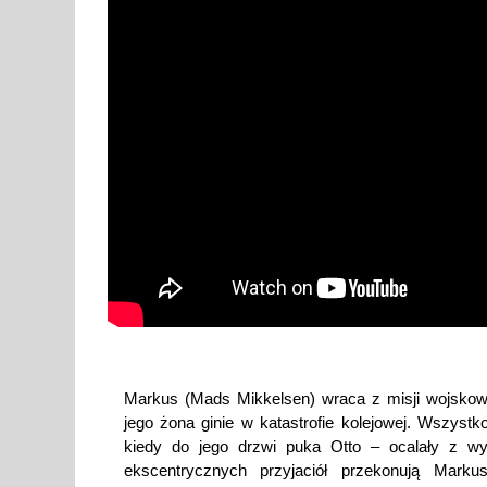
Markus (Mads Mikkelsen) wraca z misji wojskowej
jego żona ginie w katastrofie kolejowej. Wszyst
kiedy do jego drzwi puka Otto – ocalały z w
ekscentrycznych przyjaciół przekonują Markus