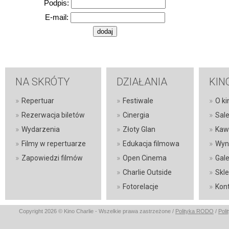
Podpis:
E-mail:
NA SKRÓTY
DZIAŁANIA
KIN
»
»
»
Repertuar
Festiwale
O ki
»
»
»
Rezerwacja biletów
Cinergia
Sal
»
»
»
Wydarzenia
Złoty Glan
Kaw
»
»
»
Filmy w repertuarze
Edukacja filmowa
Wyn
»
»
»
Zapowiedzi filmów
Open Cinema
Gale
»
»
Charlie Outside
Skl
»
»
Fotorelacje
Kon
Copyright 2026 © Kino Charlie - Wszelkie prawa zastrzeżone /
Polityka RODO
/
Poli