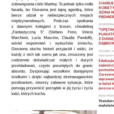
CHARLI
zobowiązania córki Martiny. To jednak tylko mdła
KOBIETY
fasada, bo Giovanna jest tajną agentką, która
JEDNA 
bierze udział w niebezpiecznych misjach
PREMIE
międzynarodowych. Podczas spotkania
26 WRZEŚNIA
z dawnymi kolegami z liceum, chwalebną
"OPĘTAN
„Fantastyczną 5” (Stefano Fresi, Vinicio
PLAKAT
Marchioni, Lucia Mascino, Claudia Pandolfi),
Z DIANĄ
wśród wspomnień i wybuchów śmiechu,
DĄBRO
Giovanna słucha historii przyjaciół i widzi, że
Szczegóły i za
każdy z nich tak samo jak ona, zmuszony jest
https://panel.
codziennie doświadczać małych i dużych
Edukacja
najwyżs
prześladowań, często posuniętych do granic
poziomie
absurdu. Dysponując wszelkimi dostępnymi
Zarezerwu
środkami i dzięki najbardziej ekstrawaganckim
wprowadź
przebraniom, stworzy zabawne sytuacje, które
w świat k
pomogą przywrócić porządek w jej życiu i życiu
jeszcze n
ludzi, których kocha.
Ważna informa
Standard
małoletn