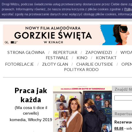
Drogi Widzu, podczas świadczenia usług przetwarzamy dostarczane przez Ciebie dane z
prawach. Informujemy również, że nasza strona korzysta z plików cookies zgodnie z
Polit
wycofać zgodę na przetwarzanie danych oraz wyłączyć obsługę plików cookies, informacje
STRONA GŁÓWNA
REPERTUAR
ZAPOWIEDZI
WYDA
/
/
/
FESTIWALE
KINO
KONTAKT
/
/
FOTORELACJE
ZŁOTY GLAN
CHARLIE OUTSIDE
OPEN
/
/
/
POLITYKA RODO
Praca jak
Znajdź fi
każda
(Ma cosa ti dice il
cervello)
Repertu
komedia, Włochy 2019
Rezerwac
08.08
- sob