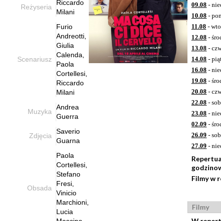
Riccardo
09.08
- nie
Reżyseria
Milani
10.08
- pon
Furio
11.08
- wto
Andreotti,
12.08
- śro
Giulia
13.08
- czw
Calenda,
Scenariusz
14.08
- pią
Paola
16.08
- nie
Cortellesi,
19.08
- śro
Riccardo
20.08
- czw
Milani
22.08
- sob
Andrea
Muzyka
23.08
- nie
Guerra
02.09
- śro
Saverio
26.09
- sob
Zdjęcia
Guarna
27.09
- nie
Paola
Repertu
Cortellesi,
godzino
Stefano
Filmy w 
Fresi,
Obsada
Vinicio
Marchioni,
Filmy
Lucia
W reper