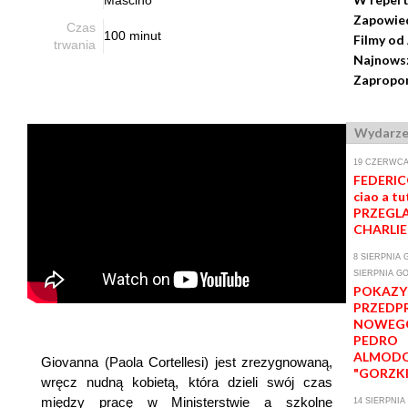
Mascino
Zapowie
Czas
100 minut
Filmy od
trwania
Najnowsz
Zapropon
Wydarze
19 CZERWCA-
FEDERICO
ciao a tut
PRZEGLĄ
CHARLIE
8 SIERPNIA G
SIERPNIA GO
POKAZY
PRZEDP
NOWEGO
PEDRO
ALMOD
Giovanna (Paola Cortellesi) jest zrezygnowaną,
"GORZKI
wręcz nudną kobietą, która dzieli swój czas
między pracę w Ministerstwie a szkolne
14 SIERPNIA