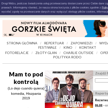
Drogi Widzu, podczas świadczenia usług przetwarzamy dostarczane przez Ciebie dane z
prawach. Informujemy również, że nasza strona korzysta z plików cookies zgodnie z
Polit
wycofać zgodę na przetwarzanie danych oraz wyłączyć obsługę plików cookies, informacje
STRONA GŁÓWNA
REPERTUAR
ZAPOWIEDZI
WYD
/
/
/
FESTIWALE
KINO
KONTAKT
/
/
FOTORELACJE
ZŁOTY GLAN
CHARLIE OUTSIDE
OPE
/
/
/
POLITYKA RODO
Mam to pod
Znajdź f
kontrolą
(Lo dejo cuando quiera)
Repertu
komedia, Hiszpania
2019
Rezerwa
06.08
- c