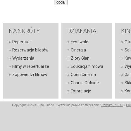
NA SKRÓTY
DZIAŁANIA
KIN
»
»
»
Repertuar
Festiwale
O k
»
»
»
Rezerwacja biletów
Cinergia
Sal
»
»
»
Wydarzenia
Złoty Glan
Ka
»
»
»
Filmy w repertuarze
Edukacja filmowa
Wyn
»
»
»
Zapowiedzi filmów
Open Cinema
Gal
»
»
Charlie Outside
Skl
»
»
Fotorelacje
Kon
Copyright 2026 © Kino Charlie - Wszelkie prawa zastrzeżone /
Polityka RODO
/
Pol