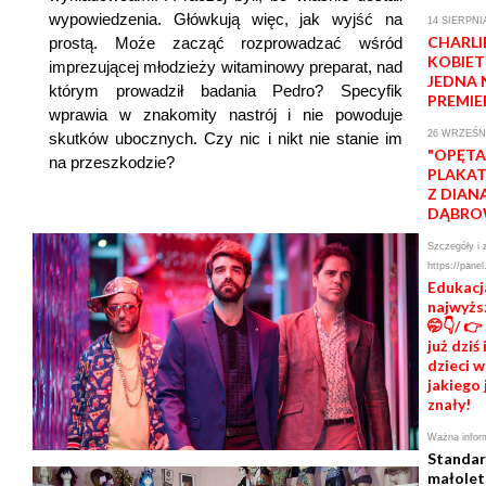
wypowiedzenia. Główkują więc, jak wyjść na
14 SIERPNI
CHARLI
prostą. Może zacząć rozprowadzać wśród
KOBIET
imprezującej młodzieży witaminowy preparat, nad
JEDNA 
którym prowadził badania Pedro? Specyfik
PREMIE
wprawia w znakomity nastrój i nie powoduje
26 WRZEŚNI
skutków ubocznych. Czy nic i nikt nie stanie im
"OPĘTA
na przeszkodzie?
PLAKAT
Z DIAN
DĄBRO
Szczegóły i 
https://panel
Edukacj
najwyżs
🤭👇/ 👉
już dziś
dzieci w
jakiego 
znały!
Ważna infor
Standar
małolet