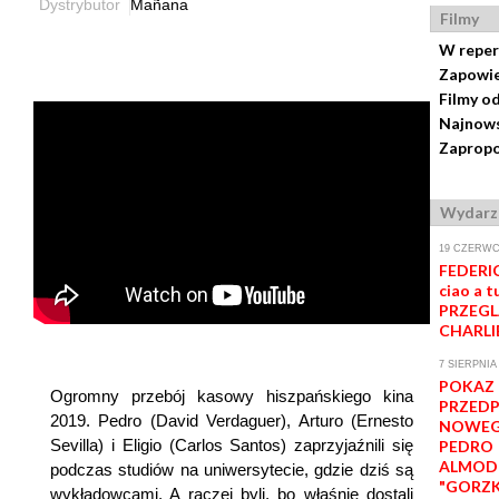
Dystrybutor
Mañana
Filmy
W reper
Zapowie
Filmy o
Najnows
Zapropo
Wydarz
19 CZERWCA
FEDERIC
ciao a tu
PRZEGL
CHARLI
7 SIERPNIA 
POKAZ
Ogromny przebój kasowy hiszpańskiego kina
PRZED
2019. Pedro (David Verdaguer), Arturo (Ernesto
NOWEG
Sevilla) i Eligio (Carlos Santos) zaprzyjaźnili się
PEDRO
ALMOD
podczas studiów na uniwersytecie, gdzie dziś są
"GORZK
wykładowcami. A raczej byli, bo właśnie dostali