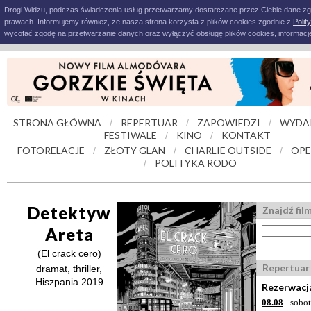
Drogi Widzu, podczas świadczenia usług przetwarzamy dostarczane przez Ciebie dane z
prawach. Informujemy również, że nasza strona korzysta z plików cookies zgodnie z
Polit
wycofać zgodę na przetwarzanie danych oraz wyłączyć obsługę plików cookies, informacje
STRONA GŁÓWNA
REPERTUAR
ZAPOWIEDZI
WYDA
/
/
/
FESTIWALE
KINO
KONTAKT
/
/
FOTORELACJE
ZŁOTY GLAN
CHARLIE OUTSIDE
OPE
/
/
/
POLITYKA RODO
/
Detektyw
Znajdź fil
Areta
(El crack cero)
Repertuar
dramat, thriller,
Hiszpania 2019
Rezerwacja
08.08
- sobo