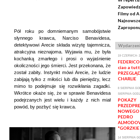
Zapowiedz
Filmy od A
Najnowsze
Zaproponuj
Pół roku po domniemanym samobójstwie
słynnego krawca, Narciso Benavidesa,
detektywowi Arecie składa wizytę tajemnicza,
Wydarzen
atrakcyjna nieznajoma. Wyjawia mu, że była
19 CZERWCA- 2
kochanką zmarłego i prosi o wyjaśnienie
FEDERICO 
okoliczności jego śmierci. Jest przekonana, że
ciao a tutt
został zabity. Instynkt mówi Arecie, że ludzie
PRZEGLĄD
CHARLIE
zabijają tylko z miłości lub dla pieniędzy, lecz
mimo to podejmuje się rozwikłania zagadki.
8 SIERPNIA GOD
Wkrótce okaże się, że w sprawie Benavidesa
SIERPNIA GODZ
podejrzanych jest wielu i każdy z nich miał
POKAZY
PRZEDPR
powód, by pozbyć się krawca.
NOWEGO 
PEDRO
ALMODO
"GORZKIE
14 SIERPNIA GO