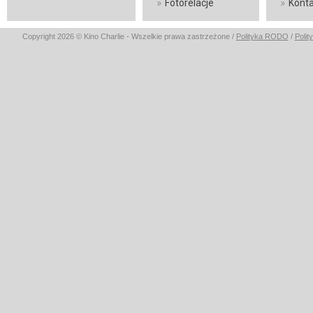
»
»
Fotorelacje
Konta
Copyright 2026 © Kino Charlie - Wszelkie prawa zastrzeżone /
Polityka RODO
/
Polit