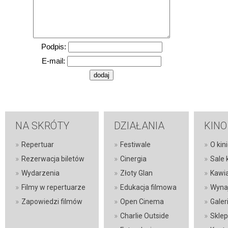
Podpis:
E-mail:
NA SKRÓTY
DZIAŁANIA
KINO
»
»
»
Repertuar
Festiwale
O kin
»
»
»
Rezerwacja biletów
Cinergia
Sale 
»
»
»
Wydarzenia
Złoty Glan
Kawi
»
»
»
Filmy w repertuarze
Edukacja filmowa
Wyna
»
»
»
Zapowiedzi filmów
Open Cinema
Galer
»
»
Charlie Outside
Sklep