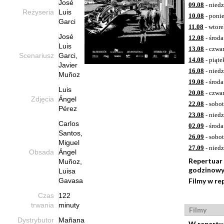
José
09.08
- niedz
Reżyseria
Luis
10.08
- poni
Garci
11.08
- wtor
José
12.08
- środa
Luis
13.08
- czwa
Scenariusz
Garci,
14.08
- piąte
Javier
16.08
- niedz
Muñoz
19.08
- środa
Luis
20.08
- czwa
Zdjęcia
Ángel
22.08
- sobo
Pérez
23.08
- niedz
Carlos
02.09
- środa
Santos,
26.09
- sobo
Miguel
27.09
- niedz
Obsada
Ángel
Repertuar
Muñoz,
godzinow
Luisa
Gavasa
Filmy w re
Czas
122
trwania
minuty
Filmy
Dystrybutor
Mañana
W repertu