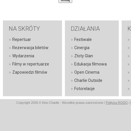
NA SKRÓTY
DZIAŁANIA
K
»
»
»
Repertuar
Festiwale
»
»
»
Rezerwacja biletów
Cinergia
»
»
»
Wydarzenia
Złoty Glan
»
»
»
Filmy w repertuarze
Edukacja filmowa
»
»
»
Zapowiedzi filmów
Open Cinema
»
»
Charlie Outside
»
»
Fotorelacje
Copyright 2026 © Kino Charlie - Wszelkie prawa zastrzeżone /
Polityka RODO
/