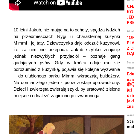
14 S
CH
KO
JE
PR
10-letni Jakub, nie mając na to ochoty, spędza tydzień
26 W
na przedmieściach Rygi u charakternej kuzynki
"O
PL
Mimmi i jej taty. Dziewczynka daje odczuć kuzynowi,
Z 
że za nim nie przepada. Jakub szybko znajduje
DĄ
jednak niezwykłych przyjaciół – poznaje gang
gadających psów. Gdy w końcu udaje mu się
Szcze
https
porozumieć z kuzynką, pojawia się kolejne wyzwanie
Edu
– do ulubionego parku Mimmi wkraczają buldożery.
naj
Na domiar złego jeden z psów zostaje uprowadzony.
🤭
Dzieci i zwierzęta zwierają szyki, by uratować zielone
już
dzi
miejsce i odnaleźć zaginionego czworonoga.
jak
zna
Ważna
Sta
mał