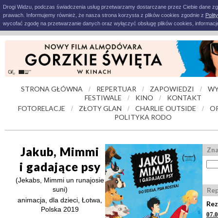
Drogi Widzu, podczas świadczenia usług przetwarzamy dostarczane przez Ciebie dane z
prawach. Informujemy również, że nasza strona korzysta z plików cookies zgodnie z
Polit
wycofać zgodę na przetwarzanie danych oraz wyłączyć obsługę plików cookies, informacje
STRONA GŁÓWNA
REPERTUAR
ZAPOWIEDZI
WY
/
/
/
FESTIWALE
KINO
KONTAKT
/
/
FOTORELACJE
ZŁOTY GLAN
CHARLIE OUTSIDE
O
/
/
/
POLITYKA RODO
Jakub, Mimmi
Zna
i gadające psy
(Jekabs, Mimmi un runajosie
suni)
Rep
animacja, dla dzieci, Łotwa,
Rez
Polska 2019
07.