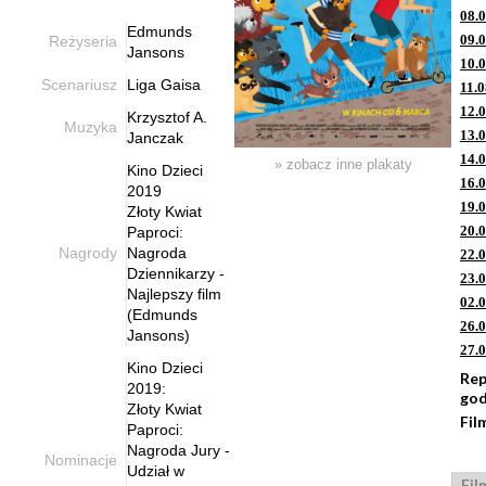
08.
Edmunds
09.
Reżyseria
Jansons
10.
Scenariusz
Liga Gaisa
11.0
12.
Krzysztof A.
Muzyka
13.
Janczak
14.
» zobacz inne plakaty
Kino Dzieci
16.
2019
19.
Złoty Kwiat
20.
Paproci:
Nagrody
Nagroda
22.
Dziennikarzy -
23.
Najlepszy film
02.
(Edmunds
26.
Jansons)
27.
Kino Dzieci
Rep
2019:
god
Złoty Kwiat
Fil
Paproci:
Nagroda Jury -
Nominacje
Udział w
Fil