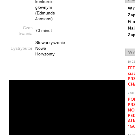
konkursie
głównym
W r
(Edmunds
Zap
Jansons)
Fil
Czas
Naj
70 minut
trwania
Zap
Stowarzyszenie
Dystrybutor
Nowe
Wy
Horyzonty
19 C
FED
ciao
PR
CH
7 SI
PO
PR
NO
PE
AL
"G