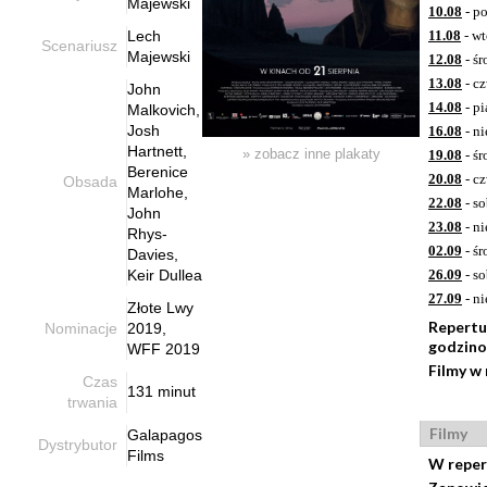
Majewski
10.08
- p
Lech
11.08
- wt
Scenariusz
Majewski
12.08
- śr
13.08
- c
John
14.08
- pi
Malkovich,
Josh
16.08
- ni
Hartnett,
» zobacz inne plakaty
19.08
- śr
Berenice
20.08
- c
Obsada
Marlohe,
22.08
- so
John
23.08
- ni
Rhys-
02.09
- śr
Davies,
Keir Dullea
26.09
- so
27.09
- ni
Złote Lwy
Repertu
Nominacje
2019,
godzin
WFF 2019
Filmy w
Czas
131 minut
trwania
Filmy
Galapagos
Dystrybutor
Films
W reper