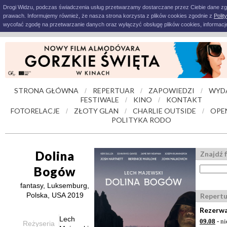
Drogi Widzu, podczas świadczenia usług przetwarzamy dostarczane przez Ciebie dane z
prawach. Informujemy również, że nasza strona korzysta z plików cookies zgodnie z
Polit
wycofać zgodę na przetwarzanie danych oraz wyłączyć obsługę plików cookies, informacje
STRONA GŁÓWNA
REPERTUAR
ZAPOWIEDZI
WYD
/
/
/
FESTIWALE
KINO
KONTAKT
/
/
FOTORELACJE
ZŁOTY GLAN
CHARLIE OUTSIDE
OPE
/
/
/
POLITYKA RODO
Dolina
Znajdź f
Bogów
fantasy, Luksemburg,
Polska, USA 2019
Repertu
Rezerwa
Lech
09.08
- ni
Reżyseria