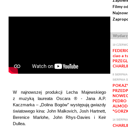
Zapowie
Filmy o
Najnows
Zapropo
Wydarz
19 CZERWCA
FEDERIC
ciao a tu
PRZEGL
CHARLI
8 SIERPNIA 
SIERPNIA G
POKAZ
PRZED
W najnowszej produkcji Lecha Majewskiego
NOWEG
z muzyką laureata Oscara ® - Jana A.P.
PEDRO
Kaczmarka – „Dolina Bogów” występują gwiazdy
ALMOD
"GORZK
światowego kina: John Malkovich, Josh Hartnett,
Berenice Marlohe, John Rhys-Davies i Keir
14 SIERPNI
Dullea.
CHARLI