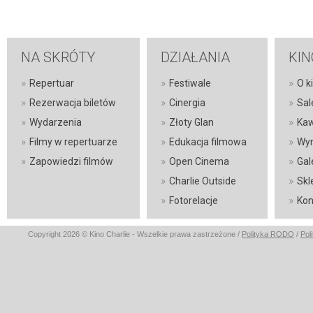
NA SKRÓTY
DZIAŁANIA
KIN
»
»
»
Repertuar
Festiwale
O k
»
»
»
Rezerwacja biletów
Cinergia
Sal
»
»
»
Wydarzenia
Złoty Glan
Kaw
»
»
»
Filmy w repertuarze
Edukacja filmowa
Wyn
»
»
»
Zapowiedzi filmów
Open Cinema
Gal
»
»
Charlie Outside
Skl
»
»
Fotorelacje
Kon
Copyright 2026 © Kino Charlie - Wszelkie prawa zastrzeżone /
Polityka RODO
/
Pol