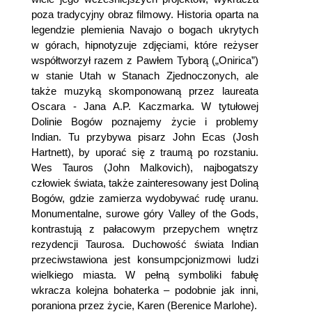
poza tradycyjny obraz filmowy. Historia oparta na
legendzie plemienia Navajo o bogach ukrytych
w górach, hipnotyzuje zdjęciami, które reżyser
współtworzył razem z Pawłem Tyborą („Onirica”)
w stanie Utah w Stanach Zjednoczonych, ale
także muzyką skomponowaną przez laureata
Oscara - Jana A.P. Kaczmarka. W tytułowej
Dolinie Bogów poznajemy życie i problemy
Indian. Tu przybywa pisarz John Ecas (Josh
Hartnett), by uporać się z traumą po rozstaniu.
Wes Tauros (John Malkovich), najbogatszy
człowiek świata, także zainteresowany jest Doliną
Bogów, gdzie zamierza wydobywać rudę uranu.
Monumentalne, surowe góry Valley of the Gods,
kontrastują z pałacowym przepychem wnętrz
rezydencji Taurosa. Duchowość świata Indian
przeciwstawiona jest konsumpcjonizmowi ludzi
wielkiego miasta. W pełną symboliki fabułę
wkracza kolejna bohaterka – podobnie jak inni,
poraniona przez życie, Karen (Berenice Marlohe).