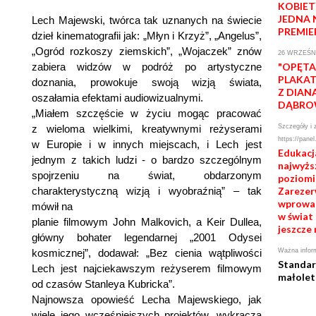
KOBIET
JEDNA 
Lech Majewski, twórca tak uznanych na świecie
PREMIE
dzieł kinematografii jak: „Młyn i Krzyż”, „Angelus”,
„Ogród rozkoszy ziemskich”, „Wojaczek” znów
26 WRZEŚNI
"OPĘTA
zabiera widzów w podróż po artystyczne
PLAKAT
doznania, prowokuje swoją wizją świata,
Z DIAN
oszałamia efektami audiowizualnymi.
DĄBRO
„Miałem szczęście w życiu mogąc pracować
Szczegóły i 
z wieloma wielkimi, kreatywnymi reżyserami
https://panel
w Europie i w innych miejscach, i Lech jest
Edukacj
jednym z takich ludzi - o bardzo szczególnym
najwyż
spojrzeniu na świat, obdarzonym
poziomie
Zarezerw
charakterystyczną wizją i wyobraźnią” – tak
wprowad
mówił na
w świat 
planie filmowym John Malkovich, a Keir Dullea,
jeszcze 
główny bohater legendarnej „2001 Odysei
Ważna infor
kosmicznej”, dodawał: „Bez cienia wątpliwości
Standar
Lech jest najciekawszym reżyserem filmowym
małolet
od czasów Stanleya Kubricka”.
Najnowsza opowieść Lecha Majewskiego, jak
wiele jego wcześniejszych projektów, wykracza