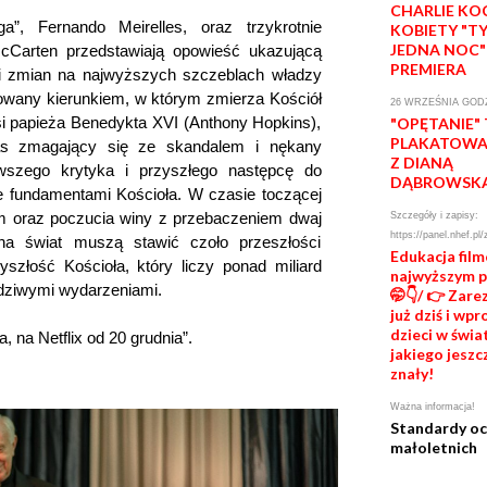
CHARLIE KO
, Fernando Meirelles, oraz trzykrotnie
KOBIETY "T
JEDNA NOC"
Carten przedstawiają opowieść ukazującą
PREMIERA
tki zmian na najwyższych szczeblach władzy
rowany kierunkiem, w którym zmierza Kościół
26 WRZEŚNIA GODZ
osi papieża Benedykta XVI (Anthony Hopkins),
"OPĘTANIE"
PLAKATOWA 
as zmagający się ze skandalem i nękany
Z DIANĄ
wszego krytyka i przyszłego następcę do
DĄBROWSK
e fundamentami Kościoła. W czasie toczącej
em oraz poczucia winy z przebaczeniem dwaj
Szczegóły i zapisy:
https://panel.nhef.pl/
na świat muszą stawić czoło przeszłości
Edukacja fil
szłość Kościoła, który liczy ponad miliard
najwyższym 
wdziwymi wydarzeniami.
🤭👇/ 👉 Zare
już dziś i wp
dzieci w świat
 na Netflix od 20 grudnia”.
jakiego jeszc
znały!
Ważna informacja!
Standardy o
małoletnich