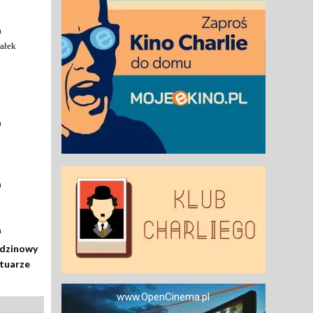
a
ałek
a
a
a
odzinowy
rtuarze
www.OpenCinema.pl