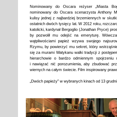
Nominowany do Oscara reżyser „Miasta Boga”
nominowany do Oscara scenarzysta Anthony Mc
kulisy jednej z najbardziej brzemiennych w sku
ostatnich dwóch tysięcy lat. W 2012 roku, rozcza
katolicki, kardynał Bergoglio (Jonathan Pryce) pr
by pozwolił mu odejść na emeryturę. Wówcz
wątpliwościami papież wzywa swojego najsuro
Rzymu, by powierzyć mu sekret, który wstrząśni
się za murami Watykanu walki tradycji z postęp
hierarchowie o bardzo odmiennym spojrzeniu 
i nawiązać nić porozumienia, aby zbudować przy
wiernych na całym świecie. Film inspirowany pra
„Dwóch papieży” w wybranych kinach od 13 grudnia,