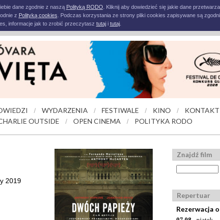
iebie dane zgodnie z naszą
Polityką RODO
. Kliknij aby dowiedzieć się jakie dane przetwarz
godnie z
Polityką cookies
. Podczas korzystania ze strony pliki cookies zapisywane są zgodni
s, informacje jak to zrobić przeczytasz
tutaj
i
tutaj
.
OWIEDZI
WYDARZENIA
FESTIWALE
KINO
KONTAKT
/
/
/
/
CHARLIE OUTSIDE
OPEN CINEMA
POLITYKA RODO
/
/
Znajdź film
hy 2019
Repertuar
Rezerwacja o
07.08
- piątek