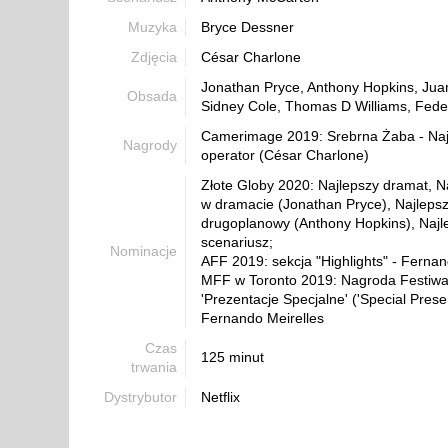
Muzyka
Bryce Dessner
Zdjęcia
César Charlone
Jonathan Pryce, Anthony Hopkins, Juan
Obsada
Sidney Cole, Thomas D Williams, Feder
Camerimage 2019: Srebrna Żaba - Naj
Nagrody
operator (César Charlone)
Złote Globy 2020: Najlepszy dramat, Na
w dramacie (Jonathan Pryce), Najlepsz
drugoplanowy (Anthony Hopkins), Najl
scenariusz;
Nominacje
AFF 2019: sekcja "Highlights" - Fernan
MFF w Toronto 2019: Nagroda Festiwal
'Prezentacje Specjalne' ('Special Presen
Fernando Meirelles
Czas
125 minut
trwania
Dystrybutor
Netflix