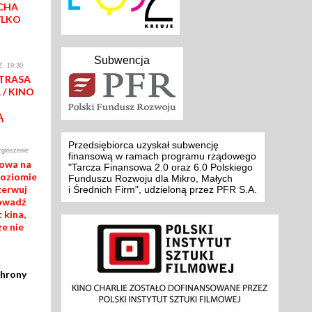
CHA
YLKO
Subwencja
. 19:30
 TRASA
/ KINO
Ą
Przedsiębiorca uzyskał subwencję
zgloszenie
finansową w ramach programu rządowego
mowa na
"Tarcza Finansowa 2.0 oraz 6.0 Polskiego
poziomie
Funduszu Rozwoju dla Mikro, Małych
zerwuj
i Średnich Firm", udzieloną przez PFR S.A.
rowadź
 kina,
ze nie
chrony