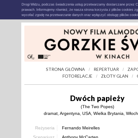
Drogi Widzu, podczas świadczenia usług przetwarzamy dostarczane przez C
prawach. Informujemy również, że nasza strona korzysta z plików cookies z
wycofać zgodę na przetwarzanie danych oraz wyłączyć obsługę plików cookie
STRONA GŁÓWNA
REPERTUAR
ZAP
/
/
FOTORELACJE
ZŁOTY GLAN
/
/
Dwóch papieży
(The Two Popes)
dramat, Argentyna, USA, Wielka Brytania, Włoc
Reżyseria
Fernando Meirelles
Scenariusz
Anthony McCarten