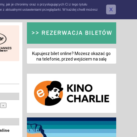
amy, jak je chronimy oraz o przysługujących Ci z tego tytułu
X
e z aktualnymi ustawieniami przeglądarki. W każdej chwili możesz
Kupujesz bilet online? Możesz okazać go
na telefonie, przed wejściem na salę
nline