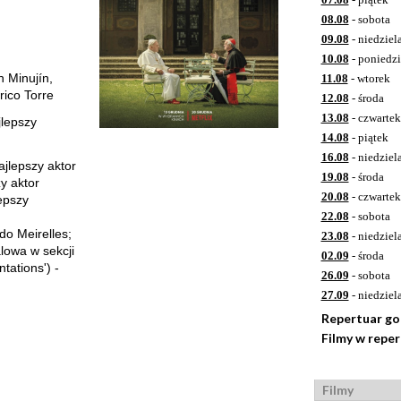
08.08
- sobota
09.08
- niedziel
10.08
- poniedzi
 Minujín,
11.08
- wtorek
ico Torre
12.08
- środa
13.08
- czwartek
lepszy
14.08
- piątek
16.08
- niedziel
jlepszy aktor
19.08
- środa
y aktor
20.08
- czwartek
epszy
22.08
- sobota
do Meirelles;
23.08
- niedziel
owa w sekcji
02.09
- środa
tations') -
26.09
- sobota
27.09
- niedziel
Repertuar g
Filmy w repe
Filmy