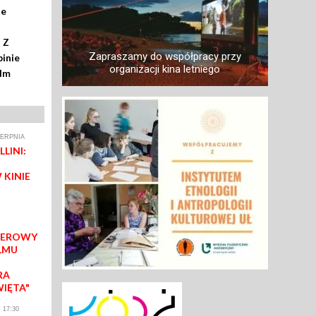
ze
 Z
Zapraszamy do współpracy przy
inie
organizacji kina letniego
ilm
IERPNIA
LINI:
 KINIE
IEROWY
LMU
RA
WIĘTA"
 17:30