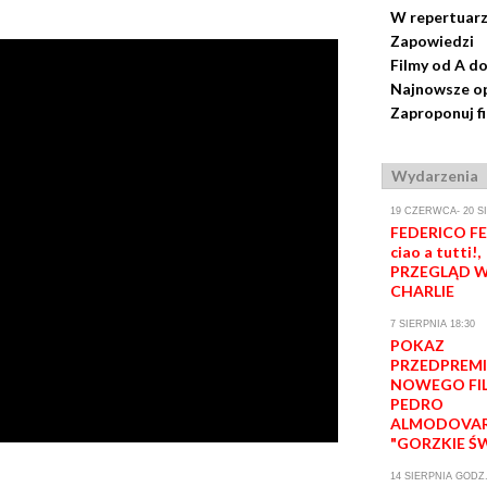
W repertuar
Zapowiedzi
Filmy od A do
Najnowsze op
Zaproponuj f
Wydarzenia
19 CZERWCA- 20 S
FEDERICO FEL
ciao a tutti!,
PRZEGLĄD W
CHARLIE
7 SIERPNIA 18:30
POKAZ
PRZEDPREM
NOWEGO FI
PEDRO
ALMODOVA
"GORZKIE Ś
14 SIERPNIA GODZ.