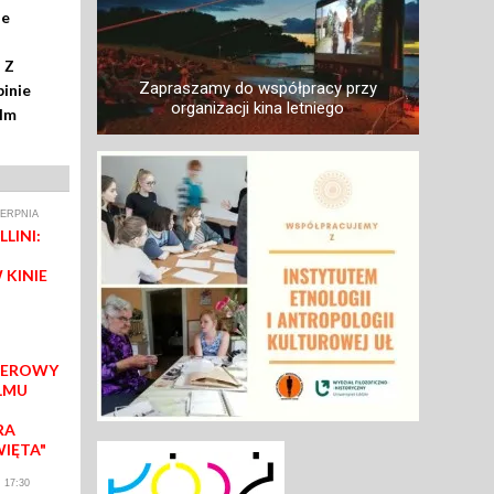
ze
 Z
Zapraszamy do współpracy przy
inie
organizacji kina letniego
ilm
IERPNIA
LINI:
 KINIE
IEROWY
LMU
RA
WIĘTA"
 17:30