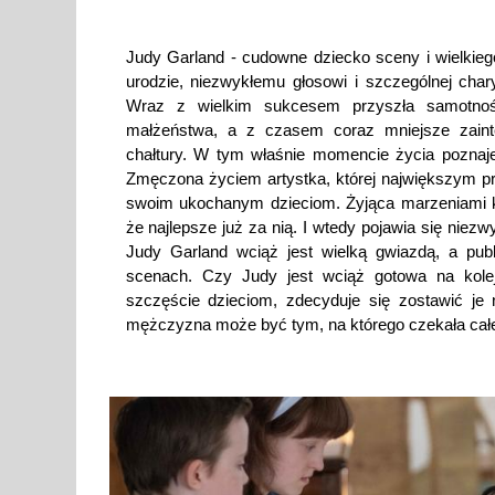
Judy Garland - cudowne dziecko sceny i wielkiego
urodzie, niezwykłemu głosowi i szczególnej char
Wraz z wielkim sukcesem przyszła samotność,
małżeństwa, a z czasem coraz mniejsze zainter
chałtury. W tym właśnie momencie życia poznaj
Zmęczona życiem artystka, której największym pr
swoim ukochanym dzieciom. Żyjąca marzeniami kob
że najlepsze już za nią. I wtedy pojawia się niez
Judy Garland wciąż jest wielką gwiazdą, a publ
scenach. Czy Judy jest wciąż gotowa na kol
szczęście dzieciom, zdecyduje się zostawić je
mężczyzna może być tym, na którego czekała cał