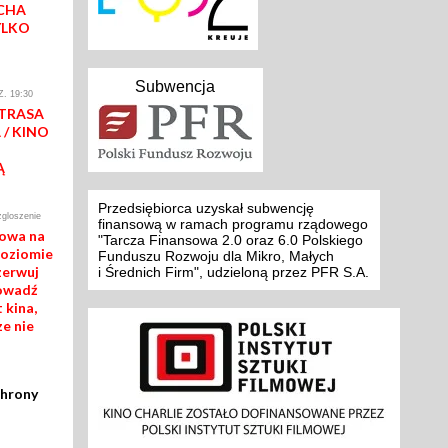
CHA
YLKO
Subwencja
. 19:30
 TRASA
/ KINO
Ą
Przedsiębiorca uzyskał subwencję
zgloszenie
finansową w ramach programu rządowego
mowa na
"Tarcza Finansowa 2.0 oraz 6.0 Polskiego
poziomie
Funduszu Rozwoju dla Mikro, Małych
zerwuj
i Średnich Firm", udzieloną przez PFR S.A.
rowadź
 kina,
ze nie
chrony