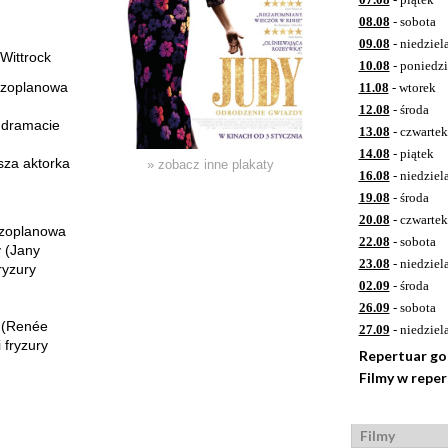
08.08
- sobota
09.08
- niedziel
Wittrock
10.08
- poniedzi
szoplanowa
11.08
- wtorek
12.08
- środa
 dramacie
13.08
- czwartek
14.08
- piątek
sza aktorka
» zobacz inne plakaty
16.08
- niedziel
19.08
- środa
20.08
- czwartek
szoplanowa
22.08
- sobota
 (Jany
23.08
- niedziel
ryzury
02.09
- środa
26.09
- sobota
a (Renée
27.09
- niedziel
 fryzury
Repertuar g
Filmy w repe
Filmy