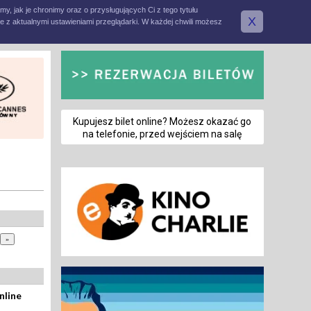
amy, jak je chronimy oraz o przysługujących Ci z tego tytułu
X
e z aktualnymi ustawieniami przeglądarki. W każdej chwili możesz
Kupujesz bilet online? Możesz okazać go
na telefonie, przed wejściem na salę
nline