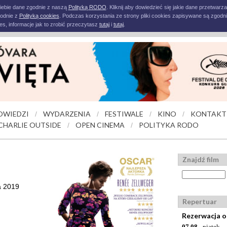
iebie dane zgodnie z naszą
Polityką RODO
. Kliknij aby dowiedzieć się jakie dane przetwarz
godnie z
Polityką cookies
. Podczas korzystania ze strony pliki cookies zapisywane są zgodni
s, informacje jak to zrobić przeczytasz
tutaj
i
tutaj
.
OWIEDZI
WYDARZENIA
FESTIWALE
KINO
KONTAKT
/
/
/
/
CHARLIE OUTSIDE
OPEN CINEMA
POLITYKA RODO
/
/
Znajdź film
a 2019
Repertuar
Rezerwacja o
07.08
- piątek