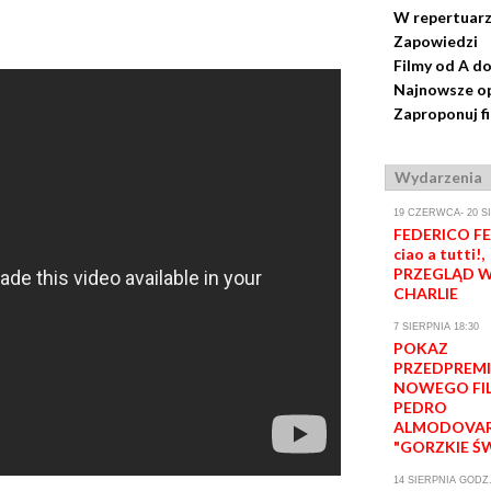
W repertuar
Zapowiedzi
Filmy od A do
Najnowsze op
Zaproponuj f
Wydarzenia
19 CZERWCA- 20 S
FEDERICO FEL
ciao a tutti!,
PRZEGLĄD W
CHARLIE
7 SIERPNIA 18:30
POKAZ
PRZEDPREM
NOWEGO FI
PEDRO
ALMODOVA
"GORZKIE Ś
14 SIERPNIA GODZ.