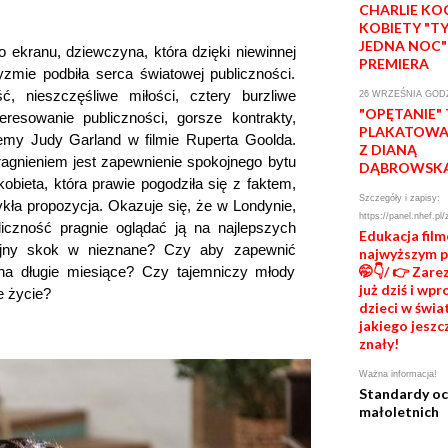
CHARLIE KO
KOBIETY "T
JEDNA NOC"
 ekranu, dziewczyna, która dzięki niewinnej
PREMIERA
yzmie podbiła serca światowej publiczności.
 nieszczęśliwe miłości, cztery burzliwe
26 WRZEŚNIA GODZ
"OPĘTANIE"
esowanie publiczności, gorsze kontrakty,
PLAKATOWA 
emy Judy Garland w filmie Ruperta Goolda.
Z DIANĄ
agnieniem jest zapewnienie spokojnego bytu
DĄBROWSK
ieta, która prawie pogodziła się z faktem,
Szczegóły i zapisy:
wykła propozycja. Okazuje się, że w Londynie,
https://panel.nhef.pl/
iczność pragnie oglądać ją na najlepszych
Edukacja fil
ejny skok w nieznane? Czy aby zapewnić
najwyższym 
 na długie miesiące? Czy tajemniczy młody
🤭👇/ 👉 Zare
już dziś i wp
e życie?
dzieci w świat
jakiego jeszc
znały!
Ważna informacja!
Standardy o
małoletnich