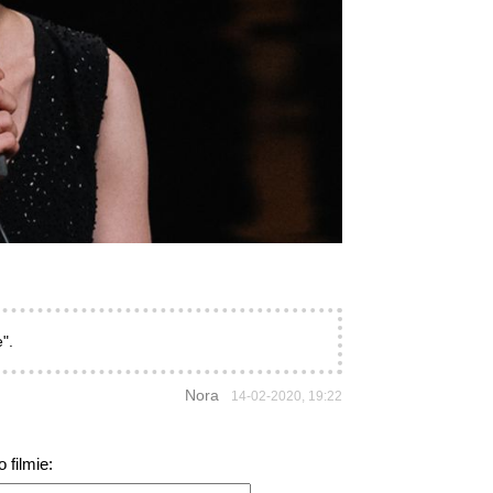
".
Nora
14-02-2020, 19:22
 filmie: