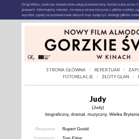
Drogi Widzu, podczas świadczenia usług przetwarzamy dostarczane przez C
prawach. Informujemy również, że nasza strona korzysta z plików cookies z
wycofać zgodę na przetwarzanie danych oraz wyłączyć obsługę plików cookie
STRONA GŁÓWNA
REPERTUAR
ZAP
/
/
FOTORELACJE
ZŁOTY GLAN
/
/
Judy
(Judy)
biograficzny, dramat, muzyczny, Wielka Brytani
Reżyseria
Rupert Goold
Scenariusz
Tom Edge