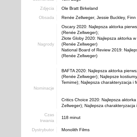
Zdjęcia
Ole Bratt Birkeland
Obsada
Renée Zellweger, Jessie Buckley, Finn 
Oscary 2020: Najlepsza aktorka pierw
(Renée Zellweger);
Złote Globy 2020: Najlepsza aktorka w
Nagrody
(Renée Zellweger)
National Board of Review 2019: Najlep
(Renée Zellweger)
BAFTA 2020: Najlepsza aktorka pierw
(Renée Zellweger); Najlepsze kostiumy
Temime); Najlepsza charakteryzacja i f
Nominacje
Critics Choice 2020: Najlepsza aktork
Zellweger); Najlepsza charakteryzacja i
Czas
118 minut
trwania
Dystrybutor
Monolith Films