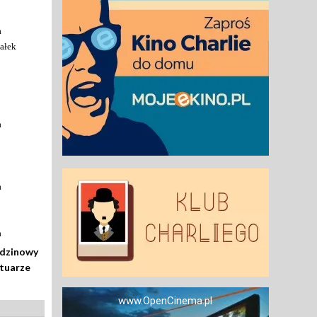
a
ałek
a
a
a
odzinowy
rtuarze
www.OpenCinema.pl