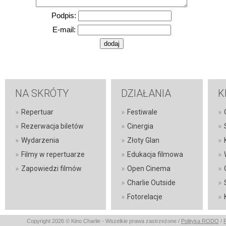
Podpis:
E-mail:
NA SKRÓTY
DZIAŁANIA
K
»
»
»
Repertuar
Festiwale
»
»
»
Rezerwacja biletów
Cinergia
»
»
»
Wydarzenia
Złoty Glan
»
»
»
Filmy w repertuarze
Edukacja filmowa
»
»
»
Zapowiedzi filmów
Open Cinema
»
»
Charlie Outside
»
»
Fotorelacje
Copyright 2026 © Kino Charlie - Wszelkie prawa zastrzeżone /
Polityka RODO
/