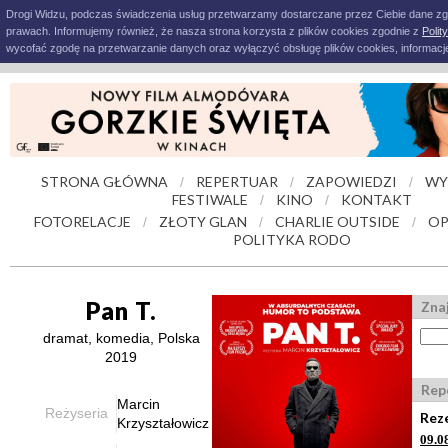
Drogi Widzu, podczas świadczenia usług przetwarzamy dostarczane przez Ciebie dane z
prawach. Informujemy również, że nasza strona korzysta z plików cookies zgodnie z
Polit
wycofać zgodę na przetwarzanie danych oraz wyłączyć obsługę plików cookies, informacje
STRONA GŁÓWNA
REPERTUAR
ZAPOWIEDZI
WY
/
/
/
FESTIWALE
KINO
KONTAKT
/
/
FOTORELACJE
ZŁOTY GLAN
CHARLIE OUTSIDE
OP
/
/
/
POLITYKA RODO
Pan T.
Znaj
dramat, komedia, Polska
2019
Rep
Marcin
Reżyseria
Rez
Krzyształowicz
09.0