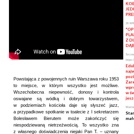
KOB
JED
PRE
26 WR
"OP
PLA
Z D
DĄ
Szczeg
https:
Edu
naj
pozi
Powstająca z powojennych ruin Warszawa roku 1953
Zare
to miejsce, w którym wszystko jest możliwe.
wpr
Wszechobecna niepewność, donosy i kontrola
w św
jesz
oswajane są wódką i dobrym towarzystwem,
w podziemiach kościoła daje się słyszeć jazz,
Ważna 
a przypadkowe spotkanie w toalecie z I sekretarzem
Sta
Bolesławem Bierutem może zakończyć się
mał
niespodziewaną nietrzeźwością. To wszystko zna
z własnego doświadczenia niejaki Pan T. – uznany