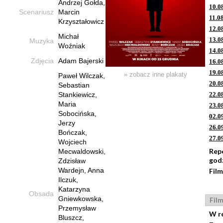
Andrzej Gołda,
10.0
Scenariusz
Marcin
11.0
Krzyształowicz
12.0
Michał
13.0
Muzyka
Woźniak
14.0
Zdjęcia
Adam Bajerski
16.0
19.0
» zobacz inne plakaty
Paweł Wilczak,
20.0
Sebastian
Stankiewicz,
22.0
Maria
23.0
Sobocińska,
02.0
Jerzy
26.0
Bończak,
27.0
Wojciech
Rep
Mecwaldowski,
god
Zdzisław
Wardejn, Anna
Film
Ilczuk,
Katarzyna
Obsada
Gniewkowska,
Fil
Przemysław
W r
Bluszcz,