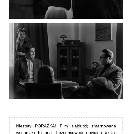
Niestety PORAŻKA! Film słabiutki; zmarnowana
wspaniała historia, bezsensownie powolna akcja,