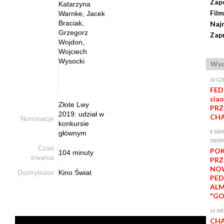
Zap
Katarzyna
Film
Warnke, Jacek
Braciak,
Naj
Grzegorz
Zapr
Wojdon,
Wojciech
Wysocki
Wyd
19 CZ
FED
ciao
Złote Lwy
PRZ
2019: udział w
CHA
Nominacje
konkursie
głównym
8 SIE
SIERP
Czas
PO
104 minuty
trwania
PR
NO
Dystrybutor
Kino Świat
PE
AL
"GO
14 SI
CHA