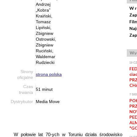
Andrzej
W r
„Kobra”
Zap
Kraiński,
Fil
Tomasz
Lipiński,
Naj
Zbigniew
Zap
Ostrowski,
Zbigniew
Ruciński,
Wyd
Waldemar
Rudziecki
19 C
FED
Strony
ciao
strona polska
oficjalne
PRZ
CH
Czas
51 minut
trwania
7 SIE
PO
Dystrybutor
Media Move
PR
NO
PE
AL
"GO
W połowie lat 70-ych w Toruniu działa środowisko