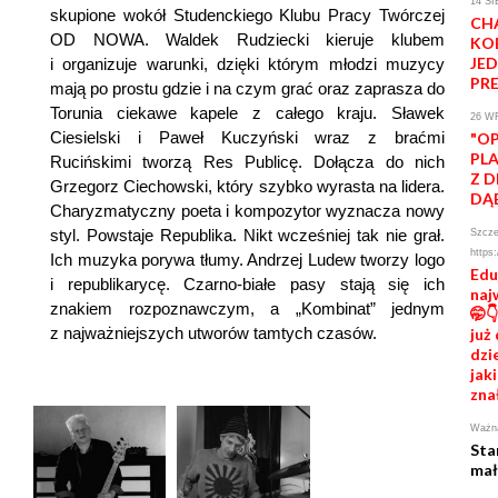
14 S
skupione wokół Studenckiego Klubu Pracy Twórczej
CH
OD NOWA. Waldek Rudziecki kieruje klubem
KO
JE
i organizuje warunki, dzięki którym młodzi muzycy
PR
mają po prostu gdzie i na czym grać oraz zaprasza do
Torunia ciekawe kapele z całego kraju. Sławek
26 W
Ciesielski i Paweł Kuczyński wraz z braćmi
"OP
PL
Rucińskimi tworzą Res Publicę. Dołącza do nich
Z D
Grzegorz Ciechowski, który szybko wyrasta na lidera.
DĄ
Charyzmatyczny poeta i kompozytor wyznacza nowy
styl. Powstaje Republika. Nikt wcześniej tak nie grał.
Szcze
https:
Ich muzyka porywa tłumy. Andrzej Ludew tworzy logo
Edu
i republikarycę. Czarno-białe pasy stają się ich
naj
znakiem rozpoznawczym, a „Kombinat” jednym
🤭
z najważniejszych utworów tamtych czasów.
już
dzi
jak
zna
Ważna
Sta
mał