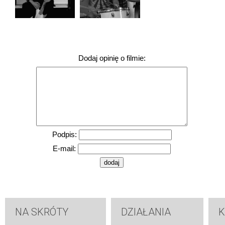
Dodaj opinię o filmie:
Podpis:
E-mail:
NA SKRÓTY
DZIAŁANIA
K