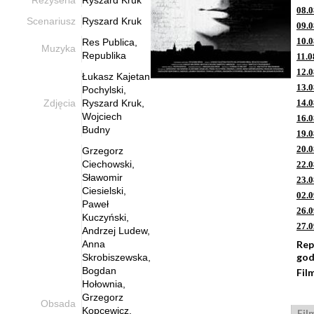
08.0
Scenariusz
Ryszard Kruk
09.0
10.0
Res Publica,
Muzyka
Republika
11.0
12.0
Łukasz Kajetan
13.0
Pochylski,
Zdjęcia
Ryszard Kruk,
14.0
Wojciech
16.0
Budny
19.0
20.0
Grzegorz
Ciechowski,
22.0
Sławomir
23.0
Ciesielski,
02.0
Paweł
26.0
Kuczyński,
27.0
Andrzej Ludew,
Anna
Rep
god
Skrobiszewska,
Bogdan
Fil
Hołownia,
Grzegorz
Obsada
Kopcewicz,
Fil