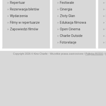
»
»
»
Repertuar
Festiwale
»
»
»
Rezerwacja biletów
Cinergia
»
»
»
Wydarzenia
Złoty Glan
»
»
»
Filmy w repertuarze
Edukacja filmowa
»
»
»
Zapowiedzi filmów
Open Cinema
»
»
Charlie Outside
»
»
Fotorelacje
Copyright 2026 © Kino Charlie - Wszelkie prawa zastrzeżone /
Polityka RODO
/