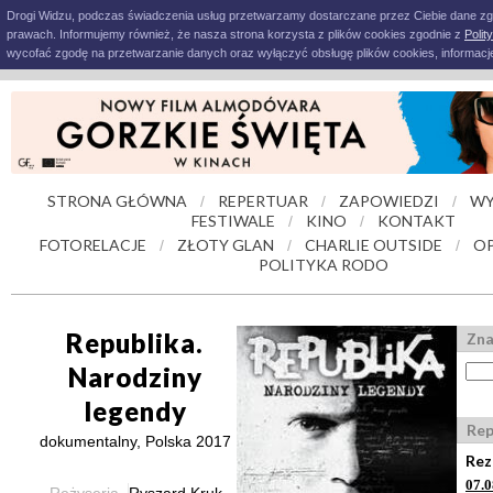
Drogi Widzu, podczas świadczenia usług przetwarzamy dostarczane przez Ciebie dane z
prawach. Informujemy również, że nasza strona korzysta z plików cookies zgodnie z
Polit
wycofać zgodę na przetwarzanie danych oraz wyłączyć obsługę plików cookies, informacje
STRONA GŁÓWNA
REPERTUAR
ZAPOWIEDZI
WY
/
/
/
FESTIWALE
KINO
KONTAKT
/
/
FOTORELACJE
ZŁOTY GLAN
CHARLIE OUTSIDE
OP
/
/
/
POLITYKA RODO
Republika.
Zna
Narodziny
legendy
Rep
dokumentalny, Polska 2017
Rez
07.0
Reżyseria
Ryszard Kruk