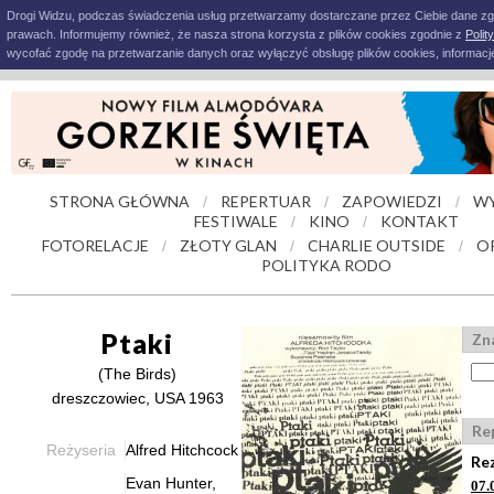
Drogi Widzu, podczas świadczenia usług przetwarzamy dostarczane przez Ciebie dane z
prawach. Informujemy również, że nasza strona korzysta z plików cookies zgodnie z
Polit
wycofać zgodę na przetwarzanie danych oraz wyłączyć obsługę plików cookies, informacje
STRONA GŁÓWNA
REPERTUAR
ZAPOWIEDZI
WY
/
/
/
FESTIWALE
KINO
KONTAKT
/
/
FOTORELACJE
ZŁOTY GLAN
CHARLIE OUTSIDE
O
/
/
/
POLITYKA RODO
Ptaki
Zna
(The Birds)
dreszczowiec, USA 1963
Re
Reżyseria
Alfred Hitchcock
Re
Evan Hunter,
07.