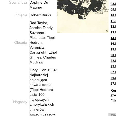
Scenariusz
Daphne Du
08.
Maurier
09.
Zdjęcia
Robert Burks
10.
11.
Rod Taylor,
12.
Jessica Tandy,
13.
Suzanne
Pleshette, Tippi
14.
Obsada
Hedren,
16.
Veronica
19.
Cartwright, Ethel
20.
Griffies, Charles
22.
McGraw
23.
Złoty Glob 1964:
02.
Najbardziej
26.
obiecująca
27.
nowa aktorka
(Tippi Hedren)
Re
Lista 100
go
najlepszych
Fil
Nagrody
amerykańskich
thrillerów
wszech czasów
Fi