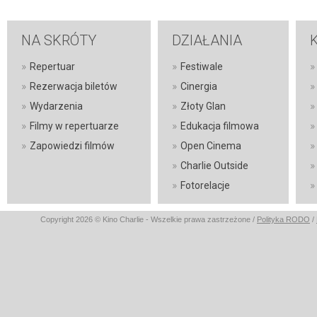
NA SKRÓTY
DZIAŁANIA
»
»
»
Repertuar
Festiwale
»
»
»
Rezerwacja biletów
Cinergia
»
»
»
Wydarzenia
Złoty Glan
»
»
»
Filmy w repertuarze
Edukacja filmowa
»
»
»
Zapowiedzi filmów
Open Cinema
»
»
Charlie Outside
»
»
Fotorelacje
Copyright 2026 © Kino Charlie - Wszelkie prawa zastrzeżone /
Polityka RODO
/