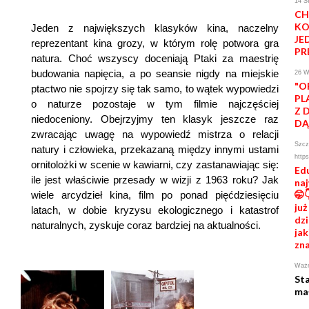
14 S
CH
KO
Jeden z największych klasyków kina, naczelny
JE
reprezentant kina grozy, w którym rolę potwora gra
PR
natura. Choć wszyscy doceniają Ptaki za maestrię
budowania napięcia, a po seansie nigdy na miejskie
26 
"O
ptactwo nie spojrzy się tak samo, to wątek wypowiedzi
PL
o naturze pozostaje w tym filmie najczęściej
Z 
niedoceniony. Obejrzyjmy ten klasyk jeszcze raz
DĄ
zwracając uwagę na wypowiedź mistrza o relacji
Szcz
natury i człowieka, przekazaną między innymi ustami
https
ornitolożki w scenie w kawiarni, czy zastanawiając się:
Ed
ile jest właściwie przesady w wizji z 1963 roku? Jak
na
wiele arcydzieł kina, film po ponad pięćdziesięciu
🤭
już
latach, w dobie kryzysu ekologicznego i katastrof
dzi
naturalnych, zyskuje coraz bardziej na aktualności.
jak
zna
Ważn
St
ma