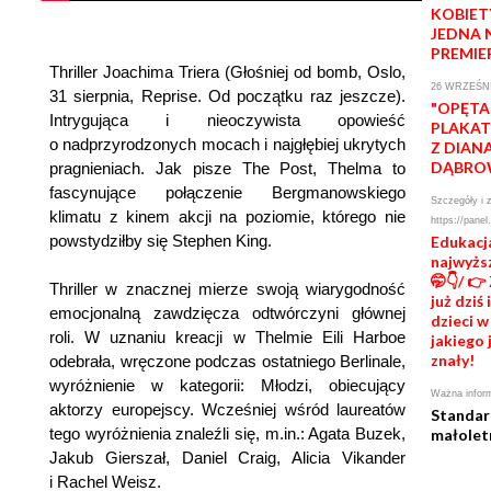
KOBIET
JEDNA 
PREMIE
Thriller Joachima Triera (Głośniej od bomb, Oslo,
26 WRZEŚNI
31 sierpnia, Reprise. Od początku raz jeszcze).
"OPĘTA
Intrygująca i nieoczywista opowieść
PLAKAT
o nadprzyrodzonych mocach i najgłębiej ukrytych
Z DIAN
DĄBRO
pragnieniach. Jak pisze The Post, Thelma to
fascynujące połączenie Bergmanowskiego
Szczegóły i 
klimatu z kinem akcji na poziomie, którego nie
https://panel
powstydziłby się Stephen King.
Edukacj
najwyżs
🤭👇/ 👉
Thriller w znacznej mierze swoją wiarygodność
już dziś
emocjonalną zawdzięcza odtwórczyni głównej
dzieci w
roli. W uznaniu kreacji w Thelmie Eili Harboe
jakiego 
znały!
odebrała, wręczone podczas ostatniego Berlinale,
wyróżnienie w kategorii: Młodzi, obiecujący
Ważna infor
aktorzy europejscy. Wcześniej wśród laureatów
Standar
tego wyróżnienia znaleźli się, m.in.: Agata Buzek,
małolet
Jakub Gierszał, Daniel Craig, Alicia Vikander
i Rachel Weisz.