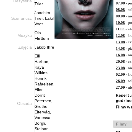
Reżyseria
07.08
- pi
Trier
08.08
- so
Joachim
09.08
- ni
Scenariusz
Trier, Eskil
10.08
- po
Vogt
11.08
- wt
Ola
Muzyka
12.08
- śr
Fløttum
13.08
- cz
Zdjęcia
Jakob Ihre
14.08
- pi
16.08
- ni
Eili
Harboe,
20.08
- cz
Kaya
23.08
- ni
Wilkins,
02.09
- śr
Henrik
26.09
- so
Rafaelsen,
27.09
- ni
Ellen
Repertu
Dorrit
godzin
Petersen,
Obsada
Grethe
Filmy w
Eltervåg,
Vanessa
Borgli,
Filmy
Steinar