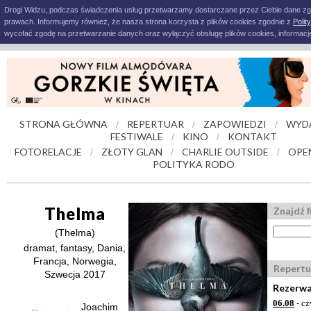
Drogi Widzu, podczas świadczenia usług przetwarzamy dostarczane przez Ciebie dane z
prawach. Informujemy również, że nasza strona korzysta z plików cookies zgodnie z
Polit
wycofać zgodę na przetwarzanie danych oraz wyłączyć obsługę plików cookies, informacje
STRONA GŁÓWNA
REPERTUAR
ZAPOWIEDZI
WYD
/
/
/
FESTIWALE
KINO
KONTAKT
/
/
FOTORELACJE
ZŁOTY GLAN
CHARLIE OUTSIDE
OPE
/
/
/
POLITYKA RODO
Thelma
Znajdź f
(Thelma)
dramat, fantasy, Dania,
Francja, Norwegia,
Repertu
Szwecja 2017
Rezerwa
06.08
- cz
Joachim