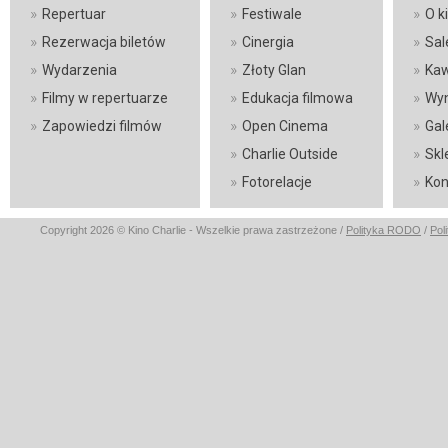
»
»
»
Repertuar
Festiwale
O k
»
»
»
Rezerwacja biletów
Cinergia
Sal
»
»
»
Wydarzenia
Złoty Glan
Kaw
»
»
»
Filmy w repertuarze
Edukacja filmowa
Wyn
»
»
»
Zapowiedzi filmów
Open Cinema
Gal
»
»
Charlie Outside
Skl
»
»
Fotorelacje
Kon
Copyright 2026 © Kino Charlie - Wszelkie prawa zastrzeżone /
Polityka RODO
/
Pol