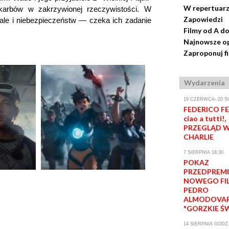
W repertuar
karbów w zakrzywionej rzeczywistości. W
Zapowiedzi
ale i niebezpieczeństw — czeka ich zadanie
Filmy od A do
Najnowsze op
Zaproponuj f
Wydarzenia
19 CZERWCA- 20 S
FEDERICO FEL
ciao a tutti!,
PRZEGLĄD W
CHARLIE
7 SIERPNIA 18:30
POKAZ
PRZEDPREM
NOWEGO FI
PEDRO
ALMODOVA
"GORZKIE Ś
14 SIERPNIA GODZ.