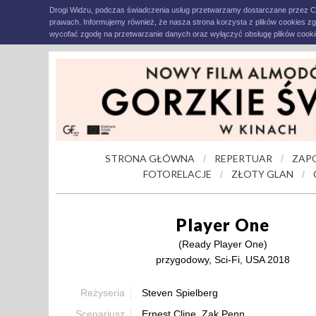
Drogi Widzu, podczas świadczenia usług przetwarzamy dostarczane przez C
prawach. Informujemy również, że nasza strona korzysta z plików cookies z
wycofać zgodę na przetwarzanie danych oraz wyłączyć obsługę plików cookie
STRONA GŁÓWNA
REPERTUAR
ZAP
/
/
FOTORELACJE
ZŁOTY GLAN
/
/
Player One
(Ready Player One)
przygodowy, Sci-Fi, USA 2018
Reżyseria
Steven Spielberg
Scenariusz
Ernest Cline, Zak Penn