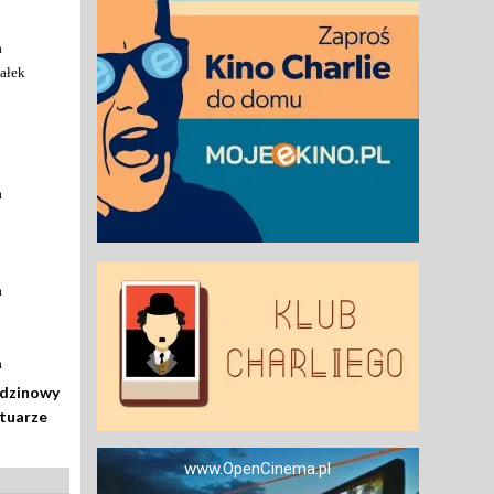
a
ałek
a
a
a
odzinowy
rtuarze
www.OpenCinema.pl