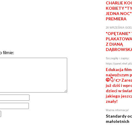
CHARLIE KO
KOBIETY "T
JEDNA NOC"
PREMIERA
26 WRZEŚNIA GODZ
"OPĘTANIE"
PLAKATOWA 
Z DIANĄ
DĄBROWSK
 filmie:
Szczegóły i zapisy:
https://panel.nhef.pl/
Edukacja fil
najwyższym 
🤭👇/ 👉 Zare
już dziś i wp
dzieci w świat
jakiego jeszc
znały!
Ważna informacja!
Standardy o
małoletnich