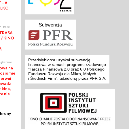
CHA
YLKO
Subwencja
. 19:30
 TRASA
/ KINO
Ą
Przedsiębiorca uzyskał subwencję
zgloszenie
finansową w ramach programu rządowego
mowa na
"Tarcza Finansowa 2.0 oraz 6.0 Polskiego
poziomie
Funduszu Rozwoju dla Mikro, Małych
zerwuj
i Średnich Firm", udzieloną przez PFR S.A.
rowadź
 kina,
ze nie
chrony