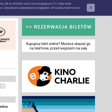
amy, jak je chronimy oraz o przysługujących Ci z tego tytułu
X
e z aktualnymi ustawieniami przeglądarki. W każdej chwili możesz
Kupujesz bilet online? Możesz okazać go
na telefonie, przed wejściem na salę
nline