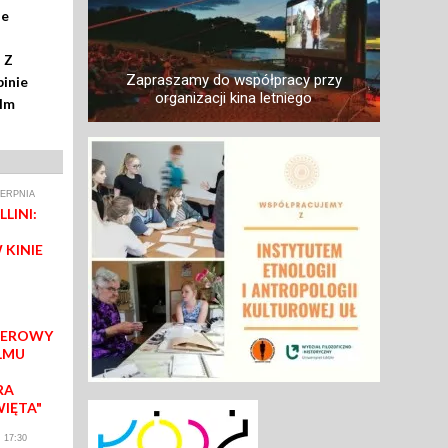
ze
 Z
Zapraszamy do współpracy przy
inie
organizacji kina letniego
ilm
IERPNIA
LINI:
 KINIE
IEROWY
LMU
RA
WIĘTA"
 17:30