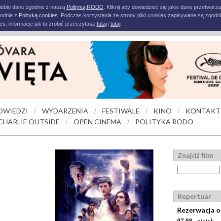
iebie dane zgodnie z naszą
Polityką RODO
. Kliknij aby dowiedzieć się jakie dane przetwarz
godnie z
Polityką cookies
. Podczas korzystania ze strony pliki cookies zapisywane są zgodni
s, informacje jak to zrobić przeczytasz
tutaj
i
tutaj
.
OWIEDZI
WYDARZENIA
FESTIWALE
KINO
KONTAKT
/
/
/
/
CHARLIE OUTSIDE
OPEN CINEMA
POLITYKA RODO
/
/
Znajdź film
Repertuar
Rezerwacja o
07.08
- piątek