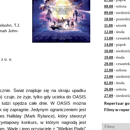
08.08
- sobota
09.08
- niedziel
10.08
- poniedzi
lsohn, T.J.
11.08
- wtorek
nnah John-
12.08
- środa
13.08
- czwartek
14.08
- piątek
16.08
- niedziel
19.08
- środa
z o. o.
20.08
- czwartek
22.08
- sobota
23.08
- niedziel
02.09
- środa
26.09
- sobota
cznie. Świat znajduje się na skraju upadku
27.09
- niedziel
) czuje, że żyje, tylko gdy ucieka do OASIS
 ludzi spędza całe dnie. W OASIS można
Repertuar g
 się zapragnie. Jedynym ograniczeniem jest
Filmy w repe
s Halliday (Mark Rylance), który stworzył
zyetapowy konkurs, w którym nagrodą jest
Filmy
m. Wade i jego przyjaciele z "Wielkiej Piątki"