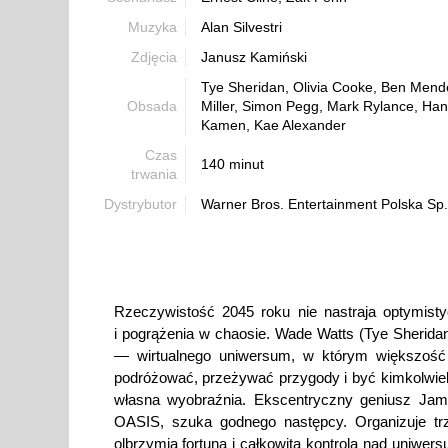
Muzyka
Alan Silvestri
Zdjęcia
Janusz Kamiński
Tye Sheridan, Olivia Cooke, Ben Mende
Obsada
Miller, Simon Pegg, Mark Rylance, Ha
Kamen, Kae Alexander
Czas
140 minut
trwania
Dystrybutor
Warner Bros. Entertainment Polska Sp. 
Rzeczywistość 2045 roku nie nastraja optymisty
i pogrążenia w chaosie. Wade Watts (Tye Sheridan
— wirtualnego uniwersum, w którym większość
podróżować, przeżywać przygody i być kimkolwiek
własna wyobraźnia. Ekscentryczny geniusz Jame
OASIS, szuka godnego następcy. Organizuje tr
olbrzymia fortuna i całkowita kontrola nad uniwersu