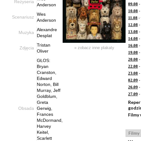
Reżyseria
09.08
-
Anderson
10.08
-
Wes
Scenariusz
11.08
-
Anderson
12.08
-
Alexandre
13.08
-
Muzyka
Desplat
14.08
-
Tristan
16.08
-
Zdjęcia
» zobacz inne plakaty
Oliver
19.08
-
20.08
-
GŁOS:
Bryan
22.08
-
Cranston,
23.08
-
Edward
02.09
-
Norton, Bill
26.09
-
Murray, Jeff
27.09
-
Goldblum,
Reper
Greta
godzi
Obsada
Gerwig,
Frances
Filmy
McDormand,
Harvey
Keitel,
Filmy
Scarlett