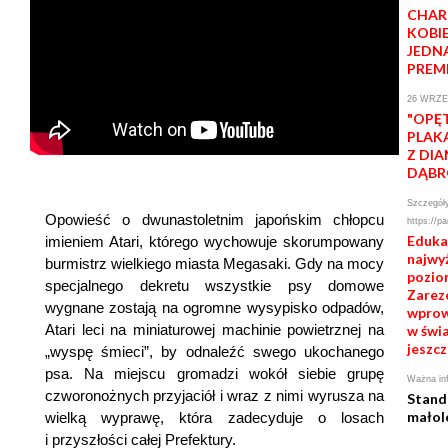
CHAR
KOBI
JEDN
PREM
26 WRZE
"OPĘ
PLAK
Z DI
DĄB
Szczegóły
Opowieść o dwunastoletnim japońskim chłopcu
https://pa
Eduka
imieniem Atari, którego wychowuje skorumpowany
najwy
burmistrz wielkiego miasta Megasaki. Gdy na mocy
poziom
specjalnego dekretu wszystkie psy domowe
Zareze
wygnane zostają na ogromne wysypisko odpadów,
wprow
Atari leci na miniaturowej machinie powietrznej na
w świa
jeszcz
„wyspę śmieci”, by odnaleźć swego ukochanego
psa. Na miejscu gromadzi wokół siebie grupę
Ważna in
czworonożnych przyjaciół i wraz z nimi wyrusza na
Stand
małol
wielką wyprawę, która zadecyduje o losach
i przyszłości całej Prefektury.