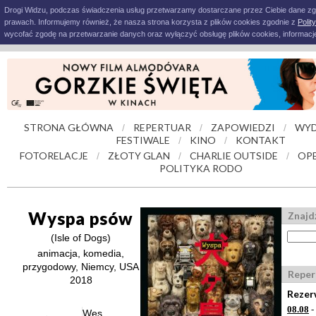
Drogi Widzu, podczas świadczenia usług przetwarzamy dostarczane przez Ciebie dane z
prawach. Informujemy również, że nasza strona korzysta z plików cookies zgodnie z
Polit
wycofać zgodę na przetwarzanie danych oraz wyłączyć obsługę plików cookies, informacje
STRONA GŁÓWNA
REPERTUAR
ZAPOWIEDZI
WYD
/
/
/
FESTIWALE
KINO
KONTAKT
/
/
FOTORELACJE
ZŁOTY GLAN
CHARLIE OUTSIDE
OPE
/
/
/
POLITYKA RODO
Wyspa psów
Znajdź
(Isle of Dogs)
animacja, komedia,
przygodowy, Niemcy, USA
Reper
2018
Rezer
08.08
-
Wes