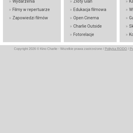
»
»
»
Wydarzenia
Złoty Glan
K
»
»
»
Filmy w repertuarze
Edukacja filmowa
W
»
»
»
Zapowiedzi filmów
Open Cinema
Ga
»
»
Charlie Outside
S
»
»
Fotorelacje
K
Copyright 2026 © Kino Charlie - Wszelkie prawa zastrzeżone /
Polityka RODO
/
Po