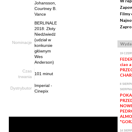
W rep
Johansson,
Zapow
Courtney B.
Filmy 
Vance
Najno
BERLINALE
Zapro
2018: Złoty
Niedźwiedź
(udział w
Nominacje
Wydar
konkursie
głównym
19 CZER
Wes
FEDER
Anderson)
ciao a
PRZE
Czas
101 minut
CHAR
trwania
8 SIERPN
Imperial -
Dystrybutor
SIERPNI
Cinepix
POKA
PRZE
NOWE
PEDR
ALM
"GORZ
14 SIERP