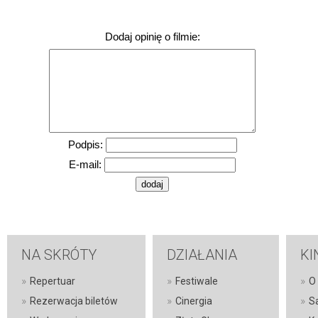
Dodaj opinię o filmie:
Podpis:
E-mail:
NA SKRÓTY
DZIAŁANIA
KI
»
»
»
Repertuar
Festiwale
O 
»
»
»
Rezerwacja biletów
Cinergia
S