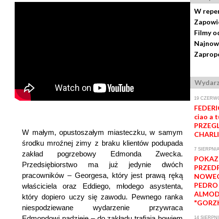
W repe
Zapowi
Filmy o
Najnow
Zapropo
Wydarz
19 CZERWC
FEDERI
ciao a t
PRZEGL
W małym, opustoszałym miasteczku, w samym
CHARLI
środku mroźnej zimy z braku klientów podupada
7 SIERPNIA
zakład pogrzebowy Edmonda Zwecka.
POKAZ
Przedsiębiorstwo ma już jedynie dwóch
PRZED
pracowników – Georgesa, który jest prawą ręką
NOWEG
PEDRO
właściciela oraz Eddiego, młodego asystenta,
ALMO
który dopiero uczy się zawodu. Pewnego ranka
"GORZK
niespodziewane wydarzenie przywraca
Edmondowi nadzieję – do zakładu trafiają bowiem
14 SIERPNI