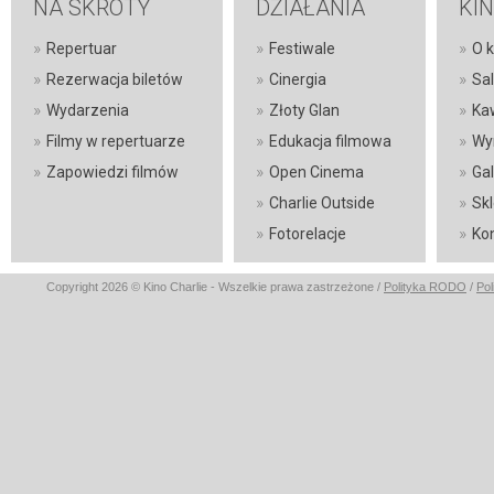
NA SKRÓTY
DZIAŁANIA
KI
»
»
»
Repertuar
Festiwale
O k
»
»
»
Rezerwacja biletów
Cinergia
Sa
»
»
»
Wydarzenia
Złoty Glan
Ka
»
»
»
Filmy w repertuarze
Edukacja filmowa
Wy
»
»
»
Zapowiedzi filmów
Open Cinema
Gal
»
»
Charlie Outside
Sk
»
»
Fotorelacje
Ko
Copyright 2026 © Kino Charlie - Wszelkie prawa zastrzeżone /
Polityka RODO
/
Pol