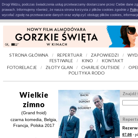
Drogi Widzu, podczas świadczenia usług przetwarzamy dostarczane przez Ciebie dane z
prawach. Informujemy również, że nasza strona korzysta z plików cookies zgodnie z
Polit
wycofać zgodę na przetwarzanie danych oraz wyłączyć obsługę plików cookies, informacje
STRONA GŁÓWNA
REPERTUAR
ZAPOWIEDZI
WYD
/
/
/
FESTIWALE
KINO
KONTAKT
/
/
FOTORELACJE
ZŁOTY GLAN
CHARLIE OUTSIDE
OPE
/
/
/
POLITYKA RODO
Wielkie
Znajdź 
zimno
(Grand froid)
Repert
czarna komedia, Belgia,
Francja, Polska 2017
Rezerwa
07.08
- p