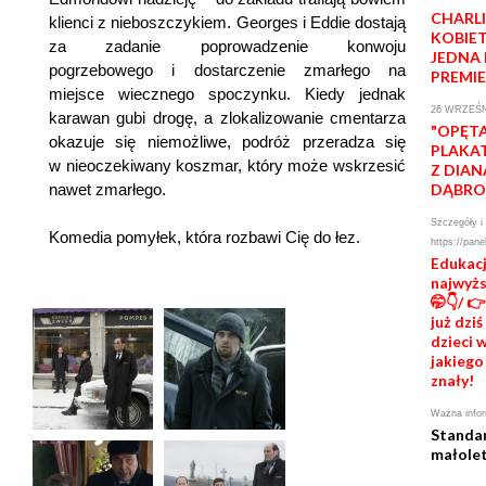
CHARL
klienci z nieboszczykiem. Georges i Eddie dostają
KOBIET
za zadanie poprowadzenie konwoju
JEDNA
pogrzebowego i dostarczenie zmarłego na
PREMI
miejsce wiecznego spoczynku. Kiedy jednak
26 WRZEŚN
karawan gubi drogę, a zlokalizowanie cmentarza
"OPĘTA
okazuje się niemożliwe, podróż przeradza się
PLAKA
w nieoczekiwany koszmar, który może wskrzesić
Z DIAN
nawet zmarłego.
DĄBR
Szczegóły i
Komedia pomyłek, która rozbawi Cię do łez.
https://pane
Edukacj
najwyż
🤭👇/ 
już dzi
dzieci w
jakiego
znały!
Ważna infor
Standa
małolet