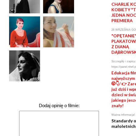
CHARLIE K
KOBIETY "
JEDNA NOC
PREMIERA
26 WRZEŚNIA GOD
"OPĘTANIE
PLAKATOWA
Z DIANĄ
DĄBROWS
Szczegóły i zapisy:
https://panel.nhef.
Edukacja fi
najwyższym
🤭👇/ 👉 Zar
już dziś i w
dzieci w świ
jakiego jesz
znały!
Dodaj opinię o filmie:
Ważna informacja!
Standardy 
małoletnich