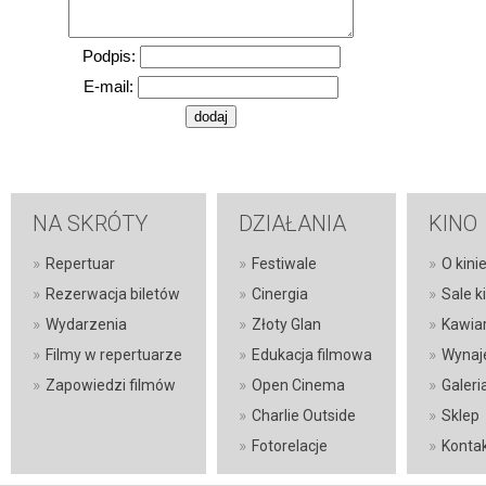
Podpis:
E-mail:
NA SKRÓTY
DZIAŁANIA
KINO
»
»
»
Repertuar
Festiwale
O kini
»
»
»
Rezerwacja biletów
Cinergia
Sale 
»
»
»
Wydarzenia
Złoty Glan
Kawia
»
»
»
Filmy w repertuarze
Edukacja filmowa
Wynaj
»
»
»
Zapowiedzi filmów
Open Cinema
Galeri
»
»
Charlie Outside
Sklep
»
»
Fotorelacje
Konta