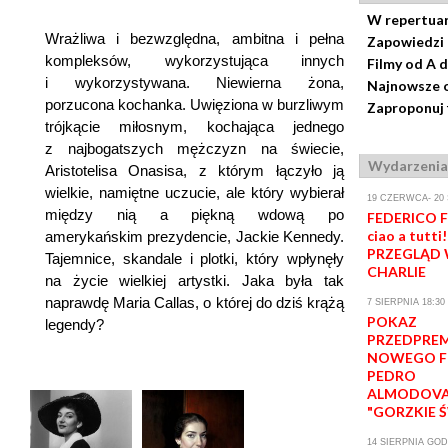
W repertua
Wrażliwa i bezwzględna, ambitna i pełna
Zapowiedzi
kompleksów, wykorzystująca innych
Filmy od A 
i wykorzystywana. Niewierna żona,
Najnowsze o
porzucona kochanka. Uwięziona w burzliwym
Zaproponuj 
trójkącie miłosnym, kochająca jednego
z najbogatszych mężczyzn na świecie,
Wydarzenia
Aristotelisa Onasisa, z którym łączyło ją
wielkie, namiętne uczucie, ale który wybierał
19 CZERWCA- 20 
między nią a piękną wdową po
FEDERICO F
ciao a tutti!
amerykańskim prezydencie, Jackie Kennedy.
PRZEGLĄD 
Tajemnice, skandale i plotki, który wpłynęły
CHARLIE
na życie wielkiej artystki. Jaka była tak
naprawdę Maria Callas, o której do dziś krążą
7 SIERPNIA 18:30
POKAZ
legendy?
PRZEDPRE
NOWEGO F
PEDRO
ALMODOV
"GORZKIE 
14 SIERPNIA GODZ