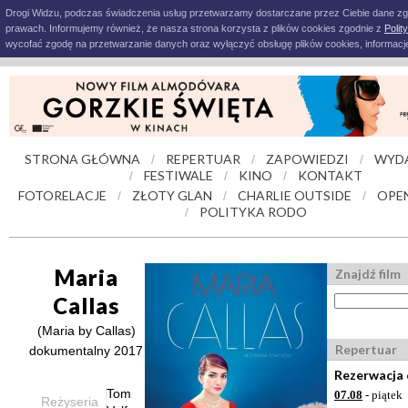
Drogi Widzu, podczas świadczenia usług przetwarzamy dostarczane przez Ciebie dane z
prawach. Informujemy również, że nasza strona korzysta z plików cookies zgodnie z
Polit
wycofać zgodę na przetwarzanie danych oraz wyłączyć obsługę plików cookies, informacje
STRONA GŁÓWNA
REPERTUAR
ZAPOWIEDZI
WYD
/
/
/
FESTIWALE
KINO
KONTAKT
/
/
/
FOTORELACJE
ZŁOTY GLAN
CHARLIE OUTSIDE
OPE
/
/
/
POLITYKA RODO
/
Maria
Znajdź film
Callas
(Maria by Callas)
Repertuar
dokumentalny 2017
Rezerwacja 
Tom
07.08
- piątek
Reżyseria