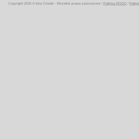
Copyright 2026 © Kino Charlie - Wszelkie prawa zastrzeżone /
Polityka RODO
/
Polity