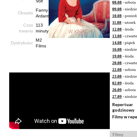
Volf
08.08
- sobota
09.08
- niedzie
Fanny
Obsada
Ardant
10.08
- ponied
11.08
- wtorek
Czas
113
12.08
- środa
trwania
minuty
13.08
- czwart
M2
Dystrybutor
14.08
- piątek
Films
16.08
- niedzie
19.08
- środa
20.08
- czwart
22.08
- sobota
23.08
- niedzie
02.09
- środa
26.09
- sobota
27.09
- niedzie
Repertuar
godzinowy
Filmy w rep
Filmy