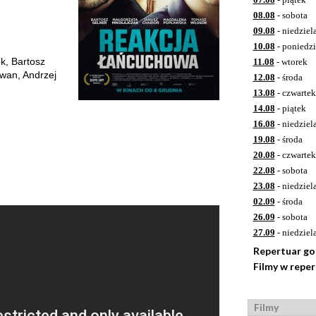
08.08
- sobota
09.08
- niedziel
10.08
- poniedzi
k, Bartosz
11.08
- wtorek
wan, Andrzej
12.08
- środa
13.08
- czwartek
14.08
- piątek
16.08
- niedziel
19.08
- środa
20.08
- czwartek
22.08
- sobota
23.08
- niedziel
02.09
- środa
26.09
- sobota
27.09
- niedziel
Repertuar g
Filmy w repe
Filmy