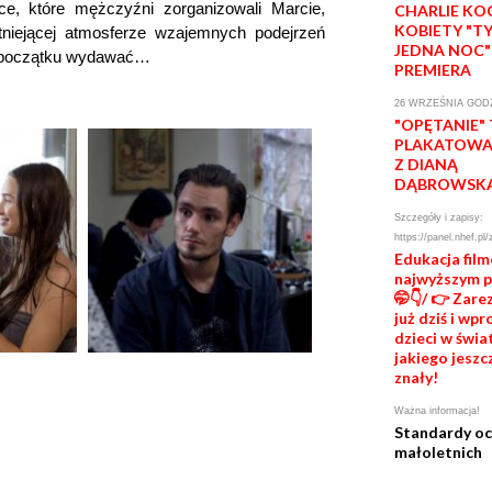
ce, które mężczyźni zorganizowali Marcie,
CHARLIE KO
KOBIETY "T
tniejącej atmosferze wzajemnych podejrzeń
JEDNA NOC"
na początku wydawać…
PREMIERA
26 WRZEŚNIA GODZ
"OPĘTANIE"
PLAKATOWA 
Z DIANĄ
DĄBROWSK
Szczegóły i zapisy:
https://panel.nhef.pl/
Edukacja fil
najwyższym 
🤭👇/ 👉 Zare
już dziś i wp
dzieci w świat
jakiego jeszc
znały!
Ważna informacja!
Standardy o
małoletnich