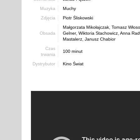
Muzyka
Muchy
Zdjęcia
Piotr Śliskowski
Małgorzata Mikołajczak, Tomasz Włoso
Obsada
Gelner, Wiktoria Stachowicz, Anna Rad
Mastalerz, Janusz Chabior
Czas
100 minut
trwania
Dystrybutor
Kino Świat