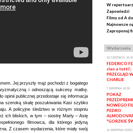
W repertuar
Zapowiedzi
Filmy od A do
Najnowsze op
Zaproponuj f
Wydarzenia
19 CZERWCA- 20 S
FEDERICO FEL
ciao a tutti!,
PRZEGLĄD W
CHARLIE
damem. Jej przyszły mąż pochodzi z bogatego
aryzmatyczną i odnoszącą sukcesy matkę.
7 SIERPNIA 18:30
POKAZ
 opinii publicznej przedostaje się informacja
PRZEDPREM
 na szeroką skalę poszukiwania Kasi szybko
NOWEGO FI
ju. A policyjne śledztwo w różnym stopniu
PEDRO
ż ich bliskich, w tym – siostrę Marty – Asię
ALMODOVA
"GORZKIE Ś
espełnionego filmowca, dla którego jedyną
czna. Z czasem wydarzenia, które miały swój
14 SIERPNIA GODZ.