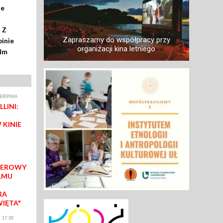
ze
 Z
Zapraszamy do współpracy przy
inie
organizacji kina letniego
ilm
IERPNIA
LINI:
 KINIE
IEROWY
LMU
RA
WIĘTA"
 17:30