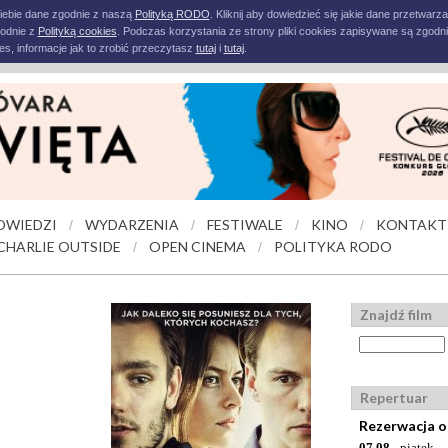
iebie dane zgodnie z naszą
Polityką RODO
. Kliknij aby dowiedzieć się jakie dane przetwarz
godnie z
Polityką cookies
. Podczas korzystania ze strony pliki cookies zapisywane są zgodni
s, informacje jak to zrobić przeczytasz
tutaj
i
tutaj
.
OWIEDZI
WYDARZENIA
FESTIWALE
KINO
KONTAKT
/
/
/
/
CHARLIE OUTSIDE
OPEN CINEMA
POLITYKA RODO
/
/
Znajdź film
Repertuar
Rezerwacja o
07.08
- piątek