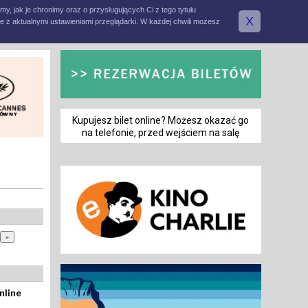
amy, jak je chronimy oraz o przysługujących Ci z tego tytułu
X
e z aktualnymi ustawieniami przeglądarki. W każdej chwili możesz
Kupujesz bilet online? Możesz okazać go
na telefonie, przed wejściem na salę
nline