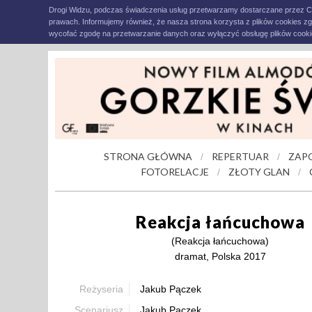
Drogi Widzu, podczas świadczenia usług przetwarzamy dostarczane przez C
prawach. Informujemy również, że nasza strona korzysta z plików cookies z
wycofać zgodę na przetwarzanie danych oraz wyłączyć obsługę plików cookie
STRONA GŁÓWNA
REPERTUAR
ZAP
/
/
FOTORELACJE
ZŁOTY GLAN
/
/
Reakcja łańcuchowa
(Reakcja łańcuchowa)
dramat, Polska 2017
Reżyseria
Jakub Pączek
Scenariusz
Jakub Pączek