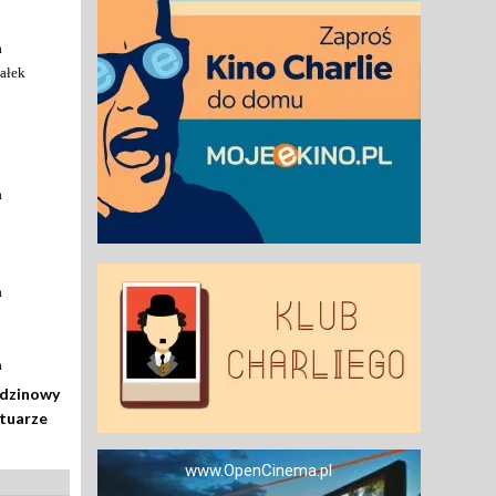
a
ałek
a
a
a
odzinowy
rtuarze
www.OpenCinema.pl