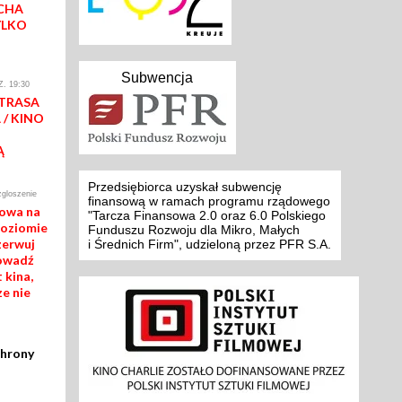
CHA
YLKO
Subwencja
. 19:30
 TRASA
/ KINO
Ą
Przedsiębiorca uzyskał subwencję
zgloszenie
finansową w ramach programu rządowego
mowa na
"Tarcza Finansowa 2.0 oraz 6.0 Polskiego
poziomie
Funduszu Rozwoju dla Mikro, Małych
zerwuj
i Średnich Firm", udzieloną przez PFR S.A.
rowadź
 kina,
ze nie
chrony