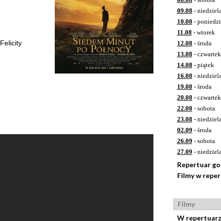
09.08
- niedziel
10.08
- poniedzi
11.08
- wtorek
elicity
12.08
- środa
13.08
- czwartek
14.08
- piątek
16.08
- niedziel
19.08
- środa
20.08
- czwartek
22.08
- sobota
23.08
- niedziel
02.09
- środa
26.09
- sobota
27.09
- niedziel
Repertuar g
Filmy w repe
Filmy
W repertuar