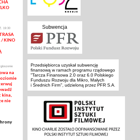
CHA
YLKO
Subwencja
. 19:30
 TRASA
/ KINO
Ą
Przedsiębiorca uzyskał subwencję
zgloszenie
finansową w ramach programu rządowego
mowa na
"Tarcza Finansowa 2.0 oraz 6.0 Polskiego
poziomie
Funduszu Rozwoju dla Mikro, Małych
zerwuj
i Średnich Firm", udzieloną przez PFR S.A.
rowadź
 kina,
ze nie
chrony