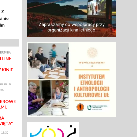
 Z
inie
Zapraszamy do współpracy przy
ilm
organizacji kina letniego
IERPNIA
LINI:
 KINIE
0:20 i 9
:00
IEROWE
LMU
RA
WIĘTA"
 17:30