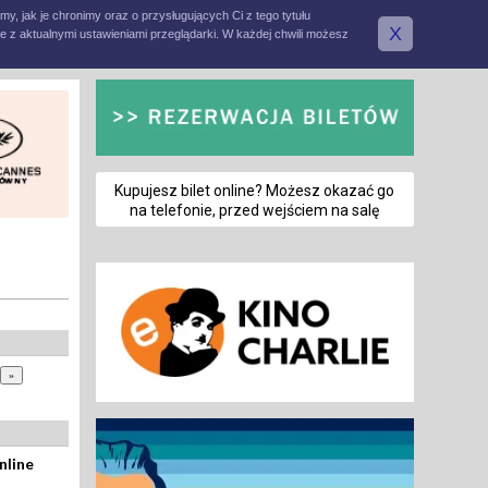
amy, jak je chronimy oraz o przysługujących Ci z tego tytułu
X
e z aktualnymi ustawieniami przeglądarki. W każdej chwili możesz
Kupujesz bilet online? Możesz okazać go
na telefonie, przed wejściem na salę
nline