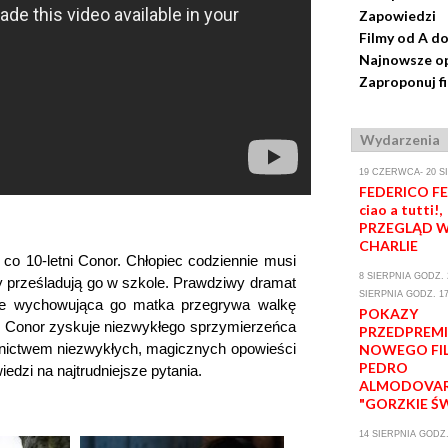
Zapowiedzi
Filmy od A do
Najnowsze op
Zaproponuj f
Wydarzenia
19 CZERWCA- 20 S
FEDERICO FEL
ciao a tutti!,
PRZEGLĄD W
CHARLIE
i co 10-letni Conor. Chłopiec codziennie musi
8 SIERPNIA GODZ. 2
zy prześladują go w szkole. Prawdziwy dramat
SIERPNIA GODZ. 17
ie wychowująca go matka przegrywa walkę
POKAZY
cji Conor zyskuje niezwykłego sprzymierzeńca
PRZEDPREM
ednictwem niezwykłych, magicznych opowieści
NOWEGO FI
PEDRO
dzi na najtrudniejsze pytania.
ALMODOVA
"GORZKIE Ś
14 SIERPNIA GODZ.