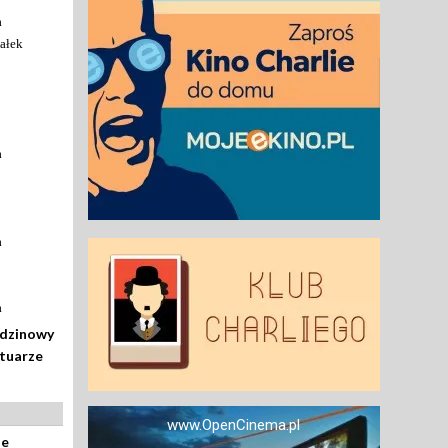
a
ałek
a
a
a
odzinowy
rtuarze
www.OpenCinema.pl
ze