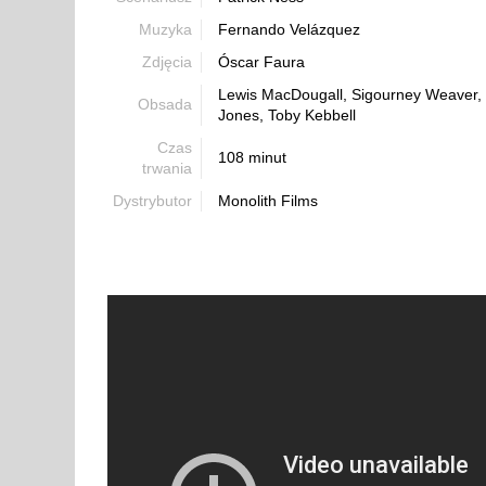
Muzyka
Fernando Velázquez
Zdjęcia
Óscar Faura
Lewis MacDougall, Sigourney Weaver, F
Obsada
Jones, Toby Kebbell
Czas
108 minut
trwania
Dystrybutor
Monolith Films