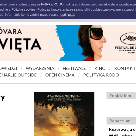
iebie dane zgodnie z naszą
Polityką RODO
. Kliknij aby dowiedzieć się jakie dane przetwarz
godnie z
Polityką cookies
. Podczas korzystania ze strony pliki cookies zapisywane są zgodni
s, informacje jak to zrobić przeczytasz
tutaj
i
tutaj
.
OWIEDZI
WYDARZENIA
FESTIWALE
KINO
KONTAKT
/
/
/
/
CHARLIE OUTSIDE
OPEN CINEMA
POLITYKA RODO
/
/
cy
Znajdź film
Repertuar
Rezerwacja o
08.08
- sobota