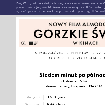
Drogi Widzu, podczas świadczenia usług przetwarzamy dostarczane przez C
prawach. Informujemy również, że nasza strona korzysta z plików cookies z
wycofać zgodę na przetwarzanie danych oraz wyłączyć obsługę plików cookie
STRONA GŁÓWNA
REPERTUAR
ZAP
/
/
FOTORELACJE
ZŁOTY GLAN
/
/
Siedem minut po półno
(A Monster Calls)
dramat, fantasy, Hiszpania, USA 2016
Reżyseria
J.A. Bayona
Scenariusz
Patrick Ness