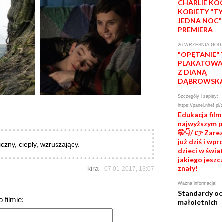
CHARLIE KO
KOBIETY "T
JEDNA NOC"
PREMIERA
26 WRZEŚNIA GODZ
"OPĘTANIE"
PLAKATOWA 
Z DIANĄ
DĄBROWSK
Szczegóły i zapisy:
https://panel.nhef.pl/
Edukacja fil
najwyższym 
🤭👇/ 👉 Zare
już dziś i wp
iczny, ciepły, wzruszający.
dzieci w świat
jakiego jeszc
znały!
kira
07-01-2017, 13:07
Ważna informacja!
Standardy o
 filmie:
małoletnich