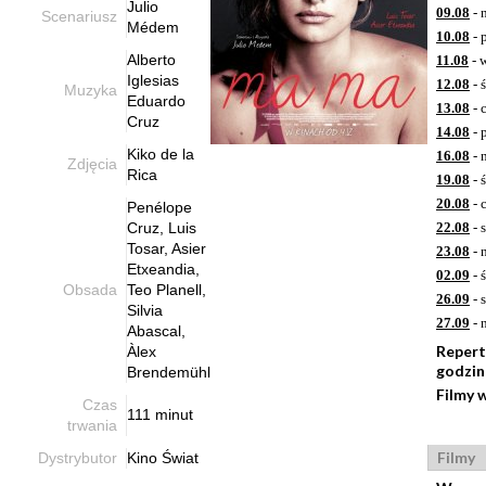
Julio
09.08
- 
Scenariusz
Médem
10.08
- 
Alberto
11.08
- 
Iglesias
12.08
- 
Muzyka
Eduardo
13.08
- 
Cruz
14.08
- 
Kiko de la
16.08
- 
Zdjęcia
Rica
19.08
- 
20.08
- 
Penélope
Cruz, Luis
22.08
- 
Tosar, Asier
23.08
- 
Etxeandia,
02.09
- 
Obsada
Teo Planell,
26.09
- 
Silvia
27.09
- 
Abascal,
Repert
Àlex
godzi
Brendemühl
Filmy 
Czas
111 minut
trwania
Filmy
Dystrybutor
Kino Świat