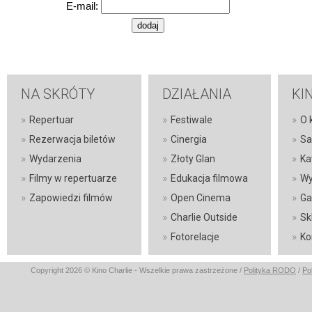
E-mail:
NA SKRÓTY
DZIAŁANIA
KI
»
»
»
Repertuar
Festiwale
O 
»
»
»
Rezerwacja biletów
Cinergia
Sa
»
»
»
Wydarzenia
Złoty Glan
Ka
»
»
»
Filmy w repertuarze
Edukacja filmowa
Wy
»
»
»
Zapowiedzi filmów
Open Cinema
Ga
»
»
Charlie Outside
Sk
»
»
Fotorelacje
Ko
Copyright 2026 © Kino Charlie - Wszelkie prawa zastrzeżone /
Polityka RODO
/
Po