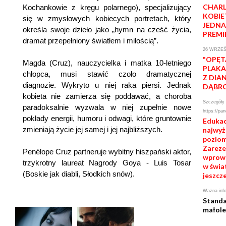
CHARL
Kochankowie z kręgu polarnego), specjalizujący
KOBIE
się w zmysłowych kobiecych portretach, który
JEDNA
określa swoje dzieło jako „hymn na cześć życia,
PREMI
dramat przepełniony światłem i miłością”.
26 WRZEŚ
"OPĘT
Magda (Cruz), nauczycielka i matka 10-letniego
PLAKA
chłopca, musi stawić czoło dramatycznej
Z DIA
diagnozie. Wykryto u niej raka piersi. Jednak
DĄBR
kobieta nie zamierza się poddawać, a choroba
Szczegóły 
paradoksalnie wyzwala w niej zupełnie nowe
https://pan
pokłady energii, humoru i odwagi, które gruntownie
Edukac
zmieniają życie jej samej i jej najbliższych.
najwy
poziom
Zarezer
Penélope Cruz partneruje wybitny hiszpański aktor,
wprowa
trzykrotny laureat Nagrody Goya - Luis Tosar
w świat
(Boskie jak diabli, Słodkich snów).
jeszcze
Ważna info
Standa
małole