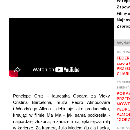
W repe
Zapow
Filmy 
Najnow
Zaprop
Wydar
19 CZERW
FEDERI
ciao a 
PRZEG
CHARL
8 SIERPNI
SIERPNIA
POKA
Penélope Cruz - laureatka Oscara za Vicky
PRZE
Cristina Barcelona, muza Pedro Almodóvara
NOWE
i Woody’ego Allena - debiutuje jako producentka,
PEDR
ALMO
kreując w filmie Ma Ma - jak sama podkreśla -
"GORZ
najbardziej złożoną, a zarazem najpiękniejszą rolą
w karierze. Za kamerą Julio Medem (Lucia i seks,
14 SIERPN