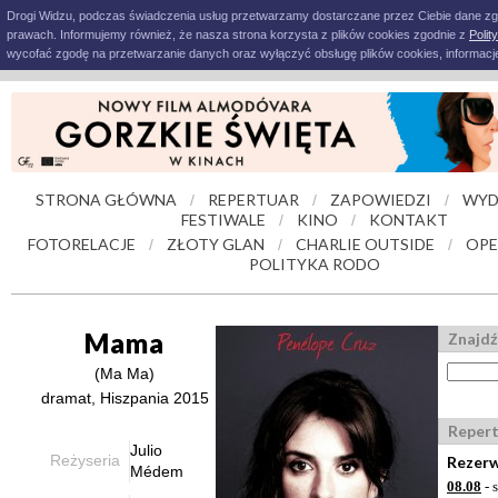
Drogi Widzu, podczas świadczenia usług przetwarzamy dostarczane przez Ciebie dane z
prawach. Informujemy również, że nasza strona korzysta z plików cookies zgodnie z
Polit
wycofać zgodę na przetwarzanie danych oraz wyłączyć obsługę plików cookies, informacje
STRONA GŁÓWNA
REPERTUAR
ZAPOWIEDZI
WYD
/
/
/
FESTIWALE
KINO
KONTAKT
/
/
FOTORELACJE
ZŁOTY GLAN
CHARLIE OUTSIDE
OPE
/
/
/
POLITYKA RODO
Mama
Znajdź
(Ma Ma)
dramat, Hiszpania 2015
Reper
Julio
Reżyseria
Rezerw
Médem
08.08
- 