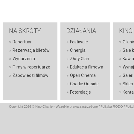
NA SKRÓTY
DZIAŁANIA
KINO
»
»
»
Repertuar
Festiwale
O kini
»
»
»
Rezerwacja biletów
Cinergia
Sale 
»
»
»
Wydarzenia
Złoty Glan
Kawia
»
»
»
Filmy w repertuarze
Edukacja filmowa
Wynaj
»
»
»
Zapowiedzi filmów
Open Cinema
Galeri
»
»
Charlie Outside
Sklep
»
»
Fotorelacje
Konta
Copyright 2026 © Kino Charlie - Wszelkie prawa zastrzeżone /
Polityka RODO
/
Polit