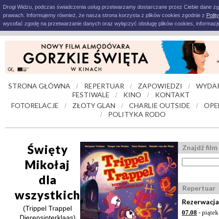
Drogi Widzu, podczas świadczenia usług przetwarzamy dostarczane przez Ciebie dane z
prawach. Informujemy również, że nasza strona korzysta z plików cookies zgodnie z
Polit
wycofać zgodę na przetwarzanie danych oraz wyłączyć obsługę plików cookies, informacje
STRONA GŁÓWNA
REPERTUAR
ZAPOWIEDZI
WYDAR
/
/
/
FESTIWALE
KINO
KONTAKT
/
/
FOTORELACJE
ZŁOTY GLAN
CHARLIE OUTSIDE
OPE
/
/
/
POLITYKA RODO
/
Święty
Znajdź film
Mikołaj
dla
Repertuar
wszystkich
Rezerwacja
(Trippel Trappel
07.08
- piątek
Dierensinterklaas)