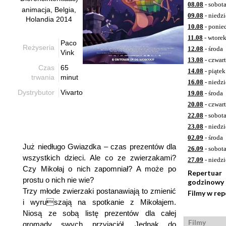
08.08
- sobot
animacja, Belgia,
09.08
- niedzi
Holandia 2014
10.08
- ponie
11.08
- wtore
Paco
Reżyseria
12.08
- środa
Vink
13.08
- czwar
Czas
65
14.08
- piątek
trwania
minut
16.08
- niedzi
Dystrybutor
Vivarto
19.08
- środa
20.08
- czwar
22.08
- sobot
23.08
- niedzi
02.09
- środa
Już niedługo Gwiazdka – czas prezentów dla
26.09
- sobot
wszystkich dzieci. Ale co ze zwierzakami?
27.09
- niedzi
Czy Mikołaj o nich zapomniał? A może po
Repertuar
prostu o nich nie wie?
godzinowy
Trzy młode zwierzaki postanawiają to zmienić
Filmy w re
i wyruszają na spotkanie z Mikołajem.
Niosą ze sobą listę prezentów dla całej
Filmy
gromady swych przyjaciół. Jednak do