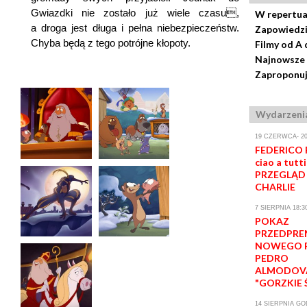
Gwiazdki nie zostało już wiele czasu,
W repertua
a droga jest długa i pełna niebezpieczeństw.
Zapowiedz
Chyba będą z tego potrójne kłopoty.
Filmy od A 
Najnowsze 
Zaproponuj
Wydarzeni
19 CZERWCA- 20
FEDERICO F
ciao a tutti
PRZEGLĄD 
CHARLIE
7 SIERPNIA 18:3
POKAZ
PRZEDPRE
NOWEGO F
PEDRO
ALMODOV
"GORZKIE 
14 SIERPNIA GOD