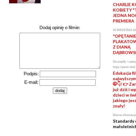
CHARLIE 
KOBIETY 
JEDNA NO
PREMIERA
Dodaj opinię o filmie:
26 WRZEŚNIA GO
"OPĘTANIE
PLAKATOW
Z DIANĄ
DĄBROWS
Szczegóły i zapis
https://panel.nhef
Edukacja f
Podpis:
najwyższym
E-mail:
🤭👇/ 👉 Za
już dziś i 
dzieci w świ
jakiego jes
znały!
Ważna informacja
Standardy 
małoletnic