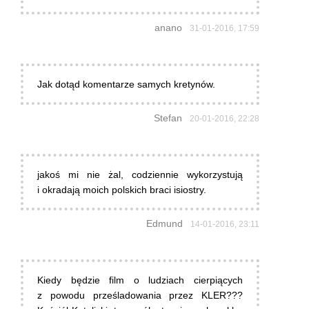
anano
31-01-2016, 17:59
Jak dotąd komentarze samych kretynów.
Stefan
20-01-2016, 22:28
jakoś mi nie żal, codziennie wykorzystują
i okradają moich polskich braci isiostry.
Edmund
14-01-2016, 23:11
Kiedy będzie film o ludziach cierpiących
z powodu prześladowania przez KLER???