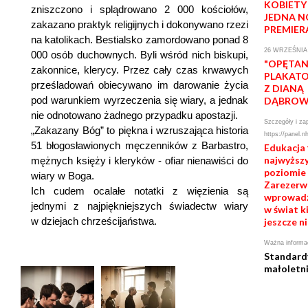
KOBIETY
zniszczono i splądrowano 2 000 kościołów,
JEDNA N
zakazano praktyk religijnych i dokonywano rzezi
PREMIER
na katolikach. Bestialsko zamordowano ponad 8
26 WRZEŚNIA 
000 osób duchownych. Byli wśród nich biskupi,
"OPĘTAN
zakonnice, klerycy. Przez cały czas krwawych
PLAKATO
prześladowań obiecywano im darowanie życia
Z DIANĄ
pod warunkiem wyrzeczenia się wiary, a jednak
DĄBROW
nie odnotowano żadnego przypadku apostazji.
Szczegóły i zap
„Zakazany Bóg” to piękna i wzruszająca historia
https://panel.n
51 błogosławionych męczenników z Barbastro,
Edukacja 
najwyższ
mężnych księży i kleryków - ofiar nienawiści do
poziomie 
wiary w Boga.
Zarezerwuj
Ich cudem ocalałe notatki z więzienia są
wprowadź
jednymi z najpiękniejszych świadectw wiary
w świat k
w dziejach chrześcijaństwa.
jeszcze ni
Ważna informa
Standard
małoletn