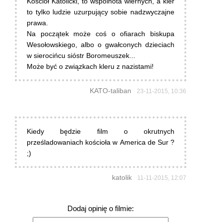
Kościół Katolicki, to wspólnota wiernych, a kler
to tylko ludzie uzurpujący sobie nadzwyczajne
prawa.
Na początek może coś o ofiarach biskupa
Wesołowskiego, albo o gwałconych dzieciach
w sierocińcu sióstr Boromeuszek...
Może być o związkach kleru z nazistami!
KATO-taliban
23-11-2015, 10:36
Kiedy będzie film o okrutnych
prześladowaniach kościoła w America de Sur ?
;)
katolik
11-11-2015, 12:07
Dodaj opinię o filmie: