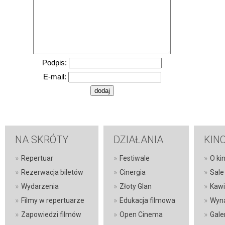
Podpis:
E-mail:
NA SKRÓTY
DZIAŁANIA
KIN
»
»
»
Repertuar
Festiwale
O kin
»
»
»
Rezerwacja biletów
Cinergia
Sale
»
»
»
Wydarzenia
Złoty Glan
Kawi
»
»
»
Filmy w repertuarze
Edukacja filmowa
Wyna
»
»
»
Zapowiedzi filmów
Open Cinema
Gale