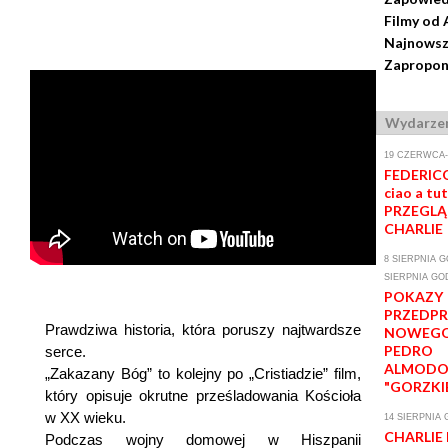
Filmy od 
Najnowsz
Zaproponu
Wydarze
19 CZERWCA-
FEDERICO
ciao a tut
PRZEGLĄ
CHARLIE
8 SIERPNIA GO
SIERPNIA GOD
POKAZY
PRZEDP
Prawdziwa historia, która poruszy najtwardsze
NOWEGO
PEDRO
serce.
ALMODO
„Zakazany Bóg” to kolejny po „Cristiadzie” film,
"GORZKI
który opisuje okrutne prześladowania Kościoła
w XX wieku.
14 SIERPNIA 
CHARLIE
Podczas wojny domowej w Hiszpanii