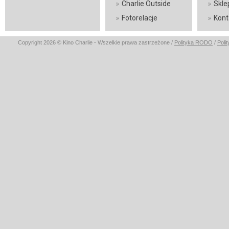
»
»
Charlie Outside
Skle
»
»
Fotorelacje
Kont
Copyright 2026 © Kino Charlie - Wszelkie prawa zastrzeżone /
Polityka RODO
/
Poli