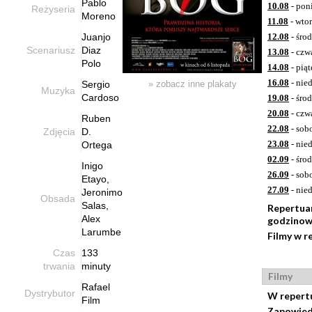
Pablo
10.08
- pon
Reżyseria
Moreno
11.08
- wto
Juanjo
12.08
- śro
Scenariusz
Diaz
13.08
- czw
Polo
14.08
- piąt
16.08
- nied
Sergio
» zobacz inne plakaty
Muzyka
Cardoso
19.08
- śro
20.08
- czw
Ruben
22.08
- sob
Zdjęcia
D.
23.08
- nied
Ortega
02.09
- śro
Inigo
26.09
- sob
Etayo,
27.09
- nied
Jeronimo
Obsada
Salas,
Repertua
Alex
godzinow
Larumbe
Filmy w r
Czas
133
trwania
minuty
Filmy
Rafael
Dystrybutor
W repert
Film
Zapowied