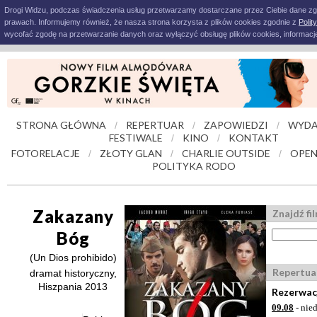
Drogi Widzu, podczas świadczenia usług przetwarzamy dostarczane przez Ciebie dane z
prawach. Informujemy również, że nasza strona korzysta z plików cookies zgodnie z
Polit
wycofać zgodę na przetwarzanie danych oraz wyłączyć obsługę plików cookies, informacje
STRONA GŁÓWNA
REPERTUAR
ZAPOWIEDZI
WYDA
/
/
/
FESTIWALE
KINO
KONTAKT
/
/
FOTORELACJE
ZŁOTY GLAN
CHARLIE OUTSIDE
OPEN
/
/
/
POLITYKA RODO
Zakazany
Znajdź fi
Bóg
(Un Dios prohibido)
Repertua
dramat historyczny,
Hiszpania 2013
Rezerwacj
09.08
- nied