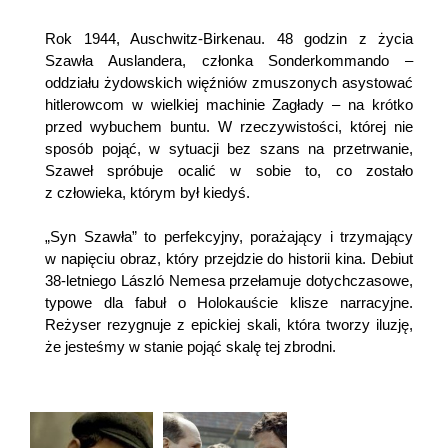
Rok 1944, Auschwitz-Birkenau. 48 godzin z życia
Szawła Auslandera, członka Sonderkommando –
oddziału żydowskich więźniów zmuszonych asystować
hitlerowcom w wielkiej machinie Zagłady – na krótko
przed wybuchem buntu. W rzeczywistości, której nie
sposób pojąć, w sytuacji bez szans na przetrwanie,
Szaweł spróbuje ocalić w sobie to, co zostało
z człowieka, którym był kiedyś.
„Syn Szawła” to perfekcyjny, porażający i trzymający
w napięciu obraz, który przejdzie do historii kina. Debiut
38-letniego László Nemesa przełamuje dotychczasowe,
typowe dla fabuł o Holokauście klisze narracyjne.
Reżyser rezygnuje z epickiej skali, która tworzy iluzję,
że jesteśmy w stanie pojąć skalę tej zbrodni.