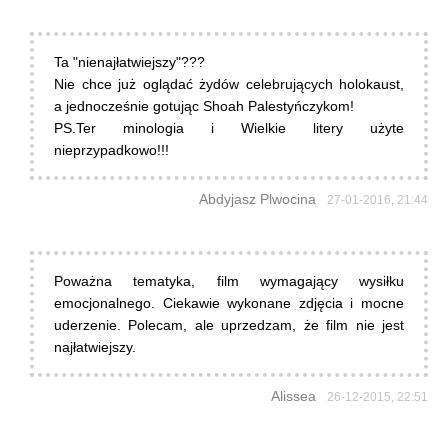
Ta "nienajłatwiejszy"???
Nie chce już oglądać żydów celebrujących holokaust,
a jednocześnie gotując Shoah Palestyńczykom!
PS.Ter minologia i Wielkie litery użyte
nieprzypadkowo!!!
Abdyjasz Plwocina
27-01-2016, 21:44
Poważna tematyka, film wymagający wysiłku
emocjonalnego. Ciekawie wykonane zdjęcia i mocne
uderzenie. Polecam, ale uprzedzam, że film nie jest
najłatwiejszy.
Alissea
26-12-2015, 22:51