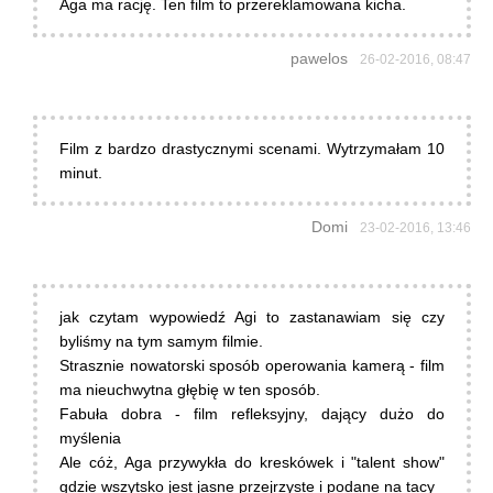
Aga ma rację. Ten film to przereklamowana kicha.
pawelos
26-02-2016, 08:47
Film z bardzo drastycznymi scenami. Wytrzymałam 10
minut.
Domi
23-02-2016, 13:46
jak czytam wypowiedź Agi to zastanawiam się czy
byliśmy na tym samym filmie.
Strasznie nowatorski sposób operowania kamerą - film
ma nieuchwytna głębię w ten sposób.
Fabuła dobra - film refleksyjny, dający dużo do
myślenia
Ale cóż, Aga przywykła do kreskówek i "talent show"
gdzie wszytsko jest jasne przejrzyste i podane na tacy