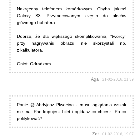
Nakręcony telefonem komórkowym. Chyba jakimś
Galaxy S3. Przymocowanym często do pleców
głównego bohatera.
Dobrze, że dla większego skomplikowania, "twórcy"
przy nagrywaniu obrazu nie skorzystali np.
z kalkulatora.
Gniot. Odradzam.
Aga
21-02-2016, 21:39
Panie @ Abdyjasz Plwocina - musu oglądania wszak
nie ma. Pan kupujesz bilet i ogldasz co chcesz. Po co
politykować?
Zet
01-02-2016, 19:07