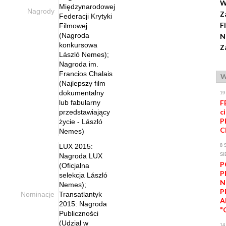
W
Międzynarodowej
Nagrody
Z
Federacji Krytyki
F
Filmowej
(Nagroda
N
konkursowa
Z
László Nemes);
Nagroda im.
Francios Chalais
W
(Najlepszy film
dokumentalny
19
lub fabularny
F
ci
przedstawiający
P
życie - László
C
Nemes)
LUX 2015:
8 
Nagroda LUX
SI
P
(Oficjalna
P
selekcja László
N
Nemes);
P
Nominacje
Transatlantyk
A
2015: Nagroda
"
Publiczności
(Udział w
14