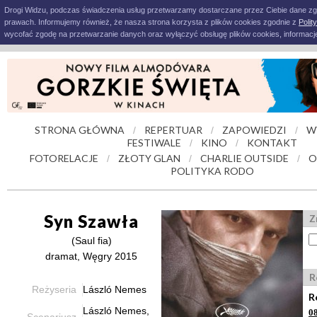
Drogi Widzu, podczas świadczenia usług przetwarzamy dostarczane przez Ciebie dane z
prawach. Informujemy również, że nasza strona korzysta z plików cookies zgodnie z
Polit
wycofać zgodę na przetwarzanie danych oraz wyłączyć obsługę plików cookies, informacje
STRONA GŁÓWNA
REPERTUAR
ZAPOWIEDZI
W
/
/
/
FESTIWALE
KINO
KONTAKT
/
/
FOTORELACJE
ZŁOTY GLAN
CHARLIE OUTSIDE
O
/
/
/
POLITYKA RODO
Syn Szawła
Z
(Saul fia)
dramat, Węgry 2015
R
Reżyseria
László Nemes
R
László Nemes,
0