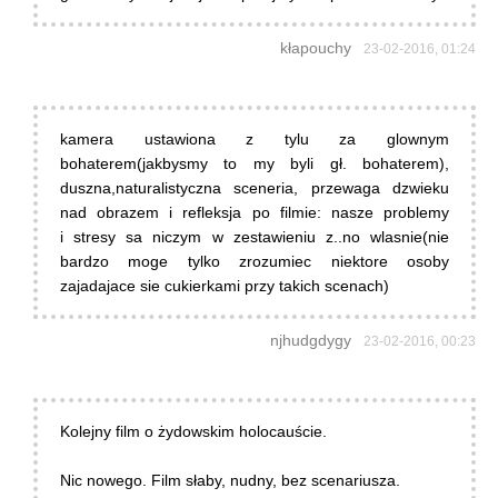
kłapouchy
23-02-2016, 01:24
kamera ustawiona z tylu za glownym
bohaterem(jakbysmy to my byli gł. bohaterem),
duszna,naturalistyczna sceneria, przewaga dzwieku
nad obrazem i refleksja po filmie: nasze problemy
i stresy sa niczym w zestawieniu z..no wlasnie(nie
bardzo moge tylko zrozumiec niektore osoby
zajadajace sie cukierkami przy takich scenach)
njhudgdygy
23-02-2016, 00:23
Kolejny film o żydowskim holocauście.
Nic nowego. Film słaby, nudny, bez scenariusza.