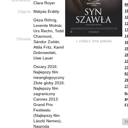
Scenariusz
Clara Royer
0
1
Zdjęcia
Mátyás Erdély
11
Géza Röhrig,
1
Levente Molnár,
1
Urs Rechn, Todd
1
Charmont,
Obsada
» zobacz inne plakaty
Sándor Zsótér,
1
Attila Fritz, Kamil
1
Dobrowolski,
2
Uwe Lauer
2
Oscary 2016:
2
Najlepszy film
0
nieanglojęzyczny
2
Złote globy 2016:
2
Najlepszy film
R
zagraniczny
g
Cannes 2013:
Grand Prix
F
Festiwalu
(Najlepszy film
László Nemes);
F
Nagroda