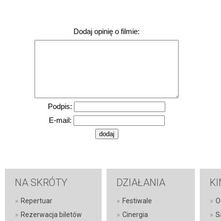
Dodaj opinię o filmie:
Podpis:
E-mail:
NA SKRÓTY
DZIAŁANIA
KI
»
»
»
Repertuar
Festiwale
O
»
»
»
Rezerwacja biletów
Cinergia
S