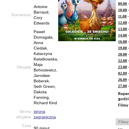
09.08
-
Antoine
10.08
-
Barraud,
Scenariusz
11.08
-
Cory
12.08
-
Edwards
13.08
-
Paweł
14.08
-
Domagała,
16.08
-
Anna
Cieślak,
19.08
-
Katarzyna
20.08
-
Kwiatkowska,
22.08
-
Maja
Obsada
23.08
-
Bohosiewicz,
02.09
-
Jarosław
26.09
-
Boberek,
27.09
-
Seth Green,
Dakota
Reper
Fanning,
godz
Richard Kind
Filmy
Strony
strona
oficjalne
zagraniczna
Filmy
Czas
90 minut