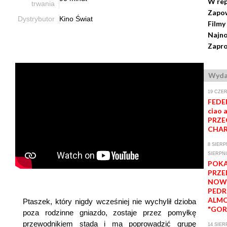
W rep
trwania
Zapo
Dystrybutor
Kino Świat
Filmy
Najno
Zapro
Wyda
19 CZER
FEDER
ciao a
PRZE
CHAR
8 SIERP
SIERPNI
POK
PRZE
NOWE
PED
ALM
Ptaszek, który nigdy wcześniej nie wychylił dzioba
"GOR
poza rodzinne gniazdo, zostaje przez pomyłkę
przewodnikiem stada i ma poprowadzić grupę
14 SIER