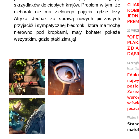
CHAR
skrzydlaków do ciepłych krajów. Problem w tym, że
KOBI
nieborak nie ma zielonego pojęcia, gdzie leży
JEDN
Afryka. Jednak za sprawą nowych pierzastych
PREM
przyjaciół i sympatycznej biedronki, która ma trochę
26 WRZE
nierówno pod kropkami, mały bohater pokaże
"OPĘ
wszystkim, gdzie ptaki zimują!
PLAK
Z DI
DĄB
Szczegół
https://p
Eduka
najw
pozio
Zareze
wprow
w świ
jeszcz
Ważna in
Stand
małol