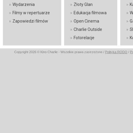
»
»
»
Wydarzenia
Złoty Glan
K
»
»
»
Filmy w repertuarze
Edukacja filmowa
W
»
»
»
Zapowiedzi filmów
Open Cinema
G
»
»
Charlie Outside
S
»
»
Fotorelacje
K
Copyright 2026 © Kino Charlie - Wszelkie prawa zastrzeżone /
Polityka RODO
/
P