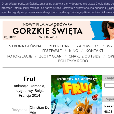
Drogi Widzu, podczas świadczenia usług przetwarzamy dostarczane przez Ciebie dane z
prawach. Informujemy również, że nasza strona korzysta z plików cookies zgodnie z
Polit
wycofać zgodę na przetwarzanie danych oraz wyłączyć obsługę plików cookies, informacje
STRONA GŁÓWNA
REPERTUAR
ZAPOWIEDZI
WYD
/
/
/
FESTIWALE
KINO
KONTAKT
/
/
FOTORELACJE
ZŁOTY GLAN
CHARLIE OUTSIDE
OP
/
/
/
POLITYKA RODO
Fru!
Znajd
animacja, komedia,
przygodowy, Belgia,
Francja 2014
Repe
Rezer
Christian De
Reżyseria
08.08
-
Vita