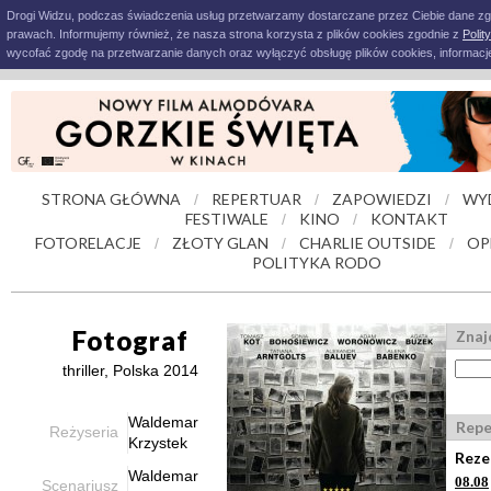
Drogi Widzu, podczas świadczenia usług przetwarzamy dostarczane przez Ciebie dane z
prawach. Informujemy również, że nasza strona korzysta z plików cookies zgodnie z
Polit
wycofać zgodę na przetwarzanie danych oraz wyłączyć obsługę plików cookies, informacje
STRONA GŁÓWNA
REPERTUAR
ZAPOWIEDZI
WY
/
/
/
FESTIWALE
KINO
KONTAKT
/
/
FOTORELACJE
ZŁOTY GLAN
CHARLIE OUTSIDE
OP
/
/
/
POLITYKA RODO
Fotograf
Znaj
thriller, Polska 2014
Waldemar
Repe
Reżyseria
Krzystek
Reze
Waldemar
08.08
Scenariusz