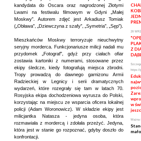
CHA
kandydata do Oscara oraz nagrodzonej Złotymi
KOB
Lwami na festiwalu filmowym w Gdyni „Małej
JED
Moskwy”. Autorem zdjęć jest Arkadiusz Tomiak
PRE
(„Obława”, „Dziewczyna z szafy”, „Symetria”, „Sęp”).
26 WRZ
"OP
Mieszkańców Moskwy terroryzuje nieuchwytny
PLA
seryjny morderca. Funkcjonariusze milicji nadali mu
Z D
przydomek „Fotograf”, gdyż przy ciałach ofiar
DĄB
zostawia kartoniki z numerami, stosowane przez
Szczegó
ekipy śledcze, kiedy fotografują miejsca zbrodni.
https://
Tropy prowadzą do dawnego garnizonu Armii
Eduk
Radzieckiej w Legnicy i serii dramatycznych
najw
pozi
wydarzeń, które rozegrały się tam w latach 70.
Zarez
Rosyjska ekipa dochodzeniowa wyrusza do Polski,
wpro
korzystając na miejscu ze wsparcia oficera lokalnej
w świ
policji (Adam Woronowicz). W składzie ekipy jest
jeszc
milicjantka Natasza - jedyna osoba, która
Ważna i
rozmawiała z mordercą i zdołała przeżyć. Jedyna,
Stan
która jest w stanie go rozpoznać, gdyby doszło do
mało
konfrontacji.