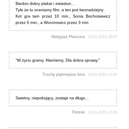
Bardzo dobry plakat i zwiastun...
Tyle że tu oceniamy film, a ten jest beznadziejny.
Kot gra tam przez 10 min., Sonia Bochosiewicz
przez 5 min., a Woronowicz przez 3 min.
Abdyjasz Plwocina
25-02-2015, 20:47
"W życiu gramy. Kłamiemy. Dla dobra sprawy."
Trochę piękniejsze kino
24-01-2015, 10:40
Swietny, niepokojący, zostaje na długo...
Piotrek
23-01-2015, 23:30