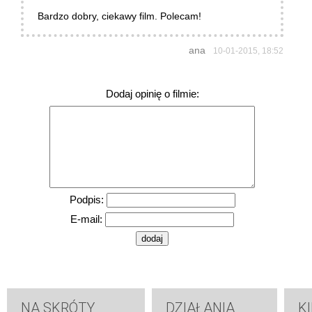
Bardzo dobry, ciekawy film. Polecam!
ana
10-01-2015, 18:52
Dodaj opinię o filmie:
Podpis:
E-mail:
NA SKRÓTY
DZIAŁANIA
K