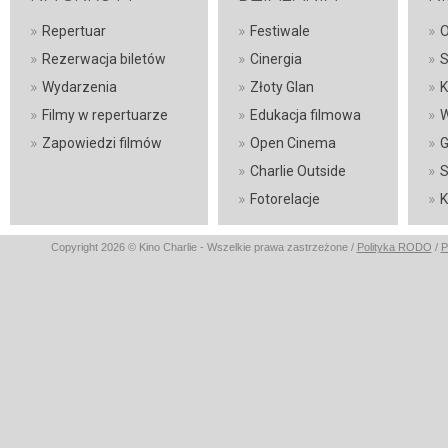
»
»
»
Repertuar
Festiwale
O
»
»
»
Rezerwacja biletów
Cinergia
S
»
»
»
Wydarzenia
Złoty Glan
K
»
»
»
Filmy w repertuarze
Edukacja filmowa
W
»
»
»
Zapowiedzi filmów
Open Cinema
G
»
»
Charlie Outside
S
»
»
Fotorelacje
K
Copyright 2026 © Kino Charlie - Wszelkie prawa zastrzeżone /
Polityka RODO
/
P