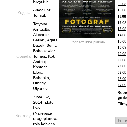
Krzystek
09.08
Arkadiusz
10.08
Zdjęcia
Tomiak
11.08
12.08
Tatyana
13.08
Arntgolts,
Alexandr
14.08
Baluev, Agata
16.08
» zobacz inne plakaty
Buzek, Sonia
19.08
Bohosiewicz,
20.08
Obsada
Tomasz Kot,
22.08
Andriej
23.08
Kostash,
Elena
02.09
Babenko,
26.09
Dmitriy
27.09
Ulyanov
Repe
Złote Lwy
godz
2014: Złote
Film
Lwy
(Najlepsza
Nagrody
drugoplanowa
Film
rola kobieca