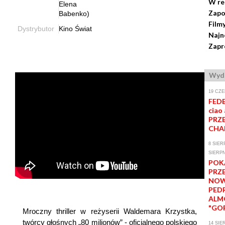
W re
Elena
Zapo
Babenko)
Film
Dystrybutor
Kino Świat
Najn
Zapr
Wyda
19 CZE
FEDE
ciao 
PRZE
CHA
8 SIER
SIERPN
POK
PRZ
NOW
PED
ALM
"GOR
Mroczny thriller w reżyserii Waldemara Krzystka,
twórcy głośnych „80 milionów” - oficjalnego polskiego
14 SIE