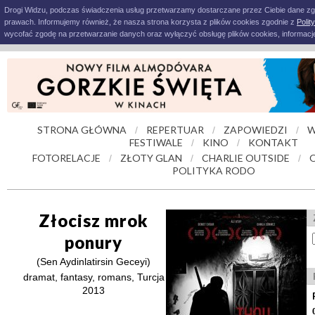
Drogi Widzu, podczas świadczenia usług przetwarzamy dostarczane przez Ciebie dane z
prawach. Informujemy również, że nasza strona korzysta z plików cookies zgodnie z
Polit
wycofać zgodę na przetwarzanie danych oraz wyłączyć obsługę plików cookies, informacje
STRONA GŁÓWNA
REPERTUAR
ZAPOWIEDZI
W
/
/
/
FESTIWALE
KINO
KONTAKT
/
/
FOTORELACJE
ZŁOTY GLAN
CHARLIE OUTSIDE
/
/
/
POLITYKA RODO
Złocisz mrok
ponury
(Sen Aydinlatirsin Geceyi)
dramat, fantasy, romans, Turcja
2013