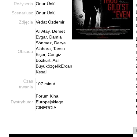
Reżyseria
Onur Ünlü
Scenariusz
Onur Ünlü
Zdjęcia
Vedat Özdemir
Ali Atay, Demet
Evgar, Damla
Sönmez, Derya
Alabora, Tansu
Obsada
Biçer, Cengiz
Bozkurt, Asil
BüyüközçelikErcan
Kesal
Czas
107 minut
trwania
Forum Kina
Dystrybutor
Europejskiego
CINERGIA