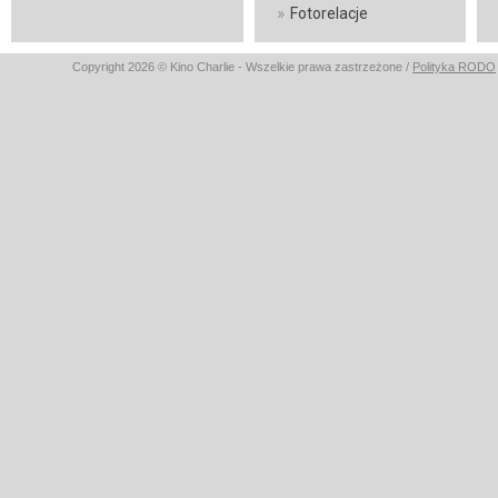
»
Fotorelacje
Copyright 2026 © Kino Charlie - Wszelkie prawa zastrzeżone /
Polityka RODO