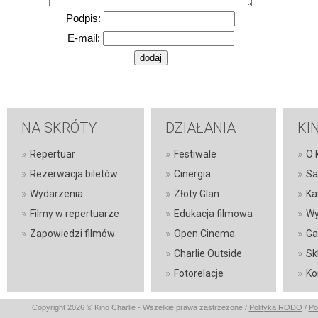
Podpis:
E-mail:
NA SKRÓTY
DZIAŁANIA
KI
»
»
»
Repertuar
Festiwale
O 
»
»
»
Rezerwacja biletów
Cinergia
Sa
»
»
»
Wydarzenia
Złoty Glan
Ka
»
»
»
Filmy w repertuarze
Edukacja filmowa
Wy
»
»
»
Zapowiedzi filmów
Open Cinema
Ga
»
»
Charlie Outside
Sk
»
»
Fotorelacje
Ko
Copyright 2026 © Kino Charlie - Wszelkie prawa zastrzeżone /
Polityka RODO
/
Po