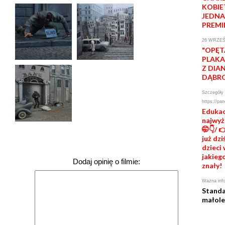
KOBIE
JEDNA
PREMI
26 WRZEŚ
"OPĘT
PLAKA
Z DIA
DĄBR
Szczegóły 
https://pan
Edukac
najwyż
🤭👇/ 
już dz
dzieci 
jakiego
Dodaj opinię o filmie:
znały!
Ważna info
Standa
małole