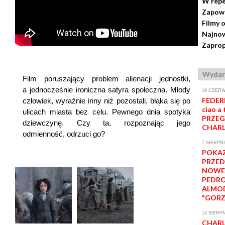
W repe
Zapow
Filmy 
Najnow
Zaprop
Wydar
Film poruszający problem alienacji jednostki,
a jednocześnie ironiczna satyra społeczna. Młody
19 CZERW
FEDERI
człowiek, wyraźnie inny niż pozostali, błąka się po
ciao a 
ulicach miasta bez celu. Pewnego dnia spotyka
PRZEG
dziewczynę. Czy ta, rozpoznając jego
CHARL
odmienność, odrzuci go?
7 SIERPNI
POKA
PRZE
NOWE
PEDR
ALMO
"GORZ
14 SIERPN
CHARL