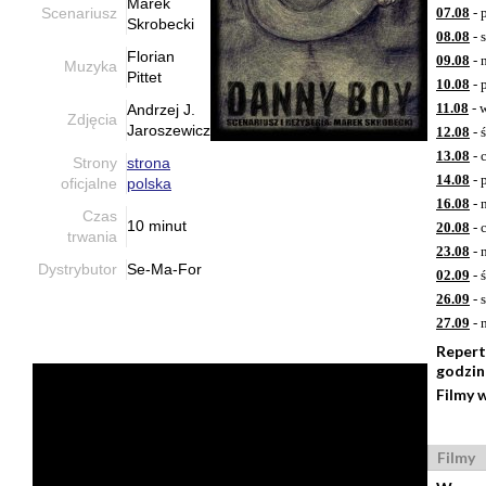
Marek
Scenariusz
07.08
- 
Skrobecki
08.08
- 
Florian
09.08
- 
Muzyka
Pittet
10.08
- 
11.08
- 
Andrzej J.
Zdjęcia
Jaroszewicz
12.08
- 
13.08
- 
Strony
strona
14.08
- 
oficjalne
polska
16.08
- 
Czas
10 minut
20.08
- 
trwania
23.08
- 
Dystrybutor
Se-Ma-For
02.09
- 
26.09
- 
27.09
- 
Repert
godzi
Filmy 
Filmy