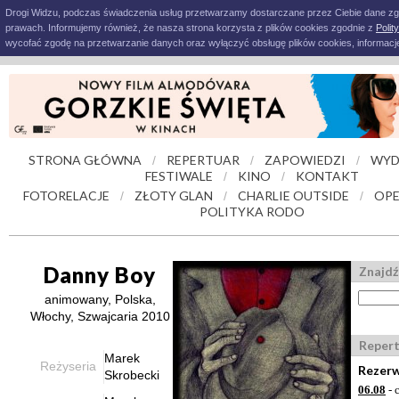
Drogi Widzu, podczas świadczenia usług przetwarzamy dostarczane przez Ciebie dane z
prawach. Informujemy również, że nasza strona korzysta z plików cookies zgodnie z
Polit
wycofać zgodę na przetwarzanie danych oraz wyłączyć obsługę plików cookies, informacje
STRONA GŁÓWNA
REPERTUAR
ZAPOWIEDZI
WYD
/
/
/
FESTIWALE
KINO
KONTAKT
/
/
FOTORELACJE
ZŁOTY GLAN
CHARLIE OUTSIDE
OPE
/
/
/
POLITYKA RODO
Danny Boy
Znajdź
animowany, Polska,
Włochy, Szwajcaria 2010
Reper
Marek
Reżyseria
Rezerw
Skrobecki
06.08
- 