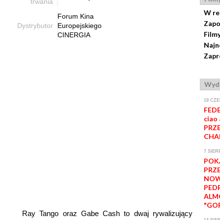
trwania
W re
Forum Kina
Zapo
Dystrybutor
Europejskiego
Film
CINERGIA
Najn
Zapr
Wyda
19 CZE
FEDE
ciao 
PRZE
CHA
7 SIER
POK
PRZ
NOW
PED
ALM
"GOR
Ray Tango oraz Gabe Cash to dwaj rywalizujący
14 SIE