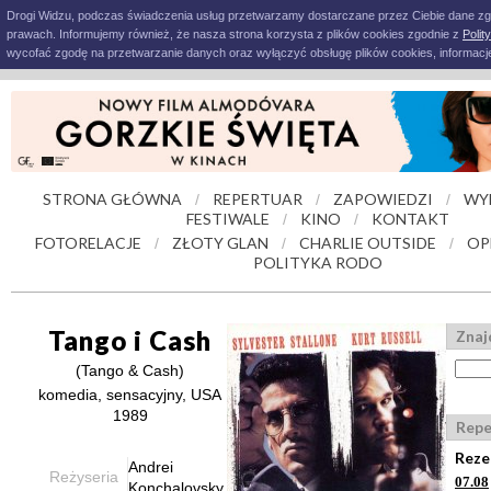
Drogi Widzu, podczas świadczenia usług przetwarzamy dostarczane przez Ciebie dane z
prawach. Informujemy również, że nasza strona korzysta z plików cookies zgodnie z
Polit
wycofać zgodę na przetwarzanie danych oraz wyłączyć obsługę plików cookies, informacje
STRONA GŁÓWNA
REPERTUAR
ZAPOWIEDZI
WY
/
/
/
FESTIWALE
KINO
KONTAKT
/
/
FOTORELACJE
ZŁOTY GLAN
CHARLIE OUTSIDE
OP
/
/
/
POLITYKA RODO
Tango i Cash
Znaj
(Tango & Cash)
komedia, sensacyjny, USA
1989
Repe
Reze
Andrei
Reżyseria
07.08
Konchalovsky