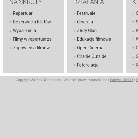
NA SKRÓTY
DZIAŁANIA
K
»
»
»
Repertuar
Festiwale
O
»
»
»
Rezerwacja biletów
Cinergia
S
»
»
»
Wydarzenia
Złoty Glan
»
»
»
Filmy w repertuarze
Edukacja filmowa
»
»
»
Zapowiedzi filmów
Open Cinema
G
»
»
Charlie Outside
S
»
»
Fotorelacje
K
Copyright 2026 © Kino Charlie - Wszelkie prawa zastrzeżone /
Polityka RODO
/
P