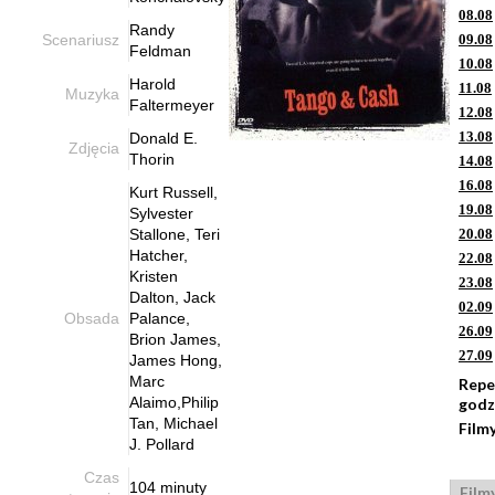
08.08
Randy
Scenariusz
09.08
Feldman
10.08
Harold
11.08
Muzyka
Faltermeyer
12.08
13.08
Donald E.
Zdjęcia
Thorin
14.08
16.08
Kurt Russell,
19.08
Sylvester
Stallone, Teri
20.08
Hatcher,
22.08
Kristen
23.08
Dalton, Jack
02.09
Obsada
Palance,
26.09
Brion James,
27.09
James Hong,
Marc
Repe
Alaimo,Philip
godz
Tan, Michael
Film
J. Pollard
Czas
104 minuty
Film