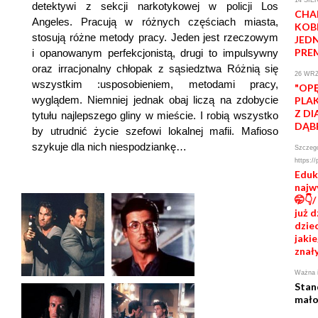
detektywi z sekcji narkotykowej w policji Los
CHA
Angeles. Pracują w różnych częściach miasta,
KOB
stosują różne metody pracy. Jeden jest rzeczowym
JED
PRE
i opanowanym perfekcjonistą, drugi to impulsywny
oraz irracjonalny chłopak z sąsiedztwa Różnią się
26 WRZ
wszystkim :usposobieniem, metodami pracy,
"OP
wyglądem. Niemniej jednak obaj liczą na zdobycie
PLA
Z D
tytułu najlepszego gliny w mieście. I robią wszystko
DĄB
by utrudnić życie szefowi lokalnej mafii. Mafioso
szykuje dla nich niespodziankę…
Szczegó
https://
Eduk
najw
🤭👇
już 
dziec
jakie
znał
Ważna i
Stan
mało