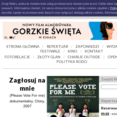
Drogi Widzu, podczas świadczenia usług przetwarzamy dostarczane przez Ciebie dane z
prawach. Informujemy również, że nasza strona korzysta z plików cookies zgodnie z
Polit
wycofać zgodę na przetwarzanie danych oraz wyłączyć obsługę plików cookies, informacje
STRONA GŁÓWNA
REPERTUAR
ZAPOWIEDZI
WYDA
/
/
/
FESTIWALE
KINO
KONTAKT
/
/
FOTORELACJE
ZŁOTY GLAN
CHARLIE OUTSIDE
OPEN
/
/
/
POLITYKA RODO
Zagłosuj na
Znajdź fi
mnie
(Please Vote For me)
Repertu
dokumentalny, Chiny,
2007
Rezerwac
09.08
- nie