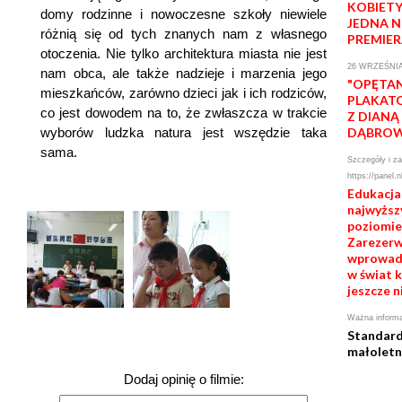
KOBIETY
domy rodzinne i nowoczesne szkoły niewiele
JEDNA 
różnią się od tych znanych nam z własnego
PREMIE
otoczenia. Nie tylko architektura miasta nie jest
26 WRZEŚNIA
nam obca, ale także nadzieje i marzenia jego
"OPĘTAN
mieszkańców, zarówno dzieci jak i ich rodziców,
PLAKATO
co jest dowodem na to, że zwłaszcza w trakcie
Z DIANĄ
wyborów ludzka natura jest wszędzie taka
DĄBRO
sama.
Szczegóły i za
https://panel.n
Edukacja
najwyżs
poziomie 
Zarezerwu
wprowadź
w świat k
jeszcze n
Ważna informa
Standard
małoletn
Dodaj opinię o filmie: