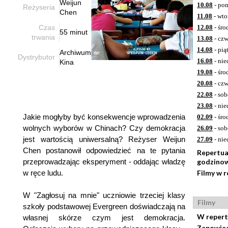
Weijun
10.08
- pon
Reżyseria
Chen
11.08
- wto
Czas
12.08
- śro
55 minut
trwania
13.08
- czw
14.08
- pią
Archiwum
Dystrybutor
16.08
- nie
Kina
19.08
- śro
20.08
- czw
22.08
- sob
23.08
- nie
Jakie mogłyby być konsekwencje wprowadzenia
02.09
- śro
wolnych wyborów w Chinach? Czy demokracja
26.09
- sob
jest wartością uniwersalną? Reżyser Weijun
27.09
- nie
Chen postanowił odpowiedzieć na te pytania
Repertua
przeprowadzając eksperyment - oddając władzę
godzino
w ręce ludu.
Filmy w 
W "Zagłosuj na mnie" uczniowie trzeciej klasy
Filmy
szkoły podstawowej Evergreen doświadczają na
W repert
własnej skórze czym jest demokracja.
Zapowie