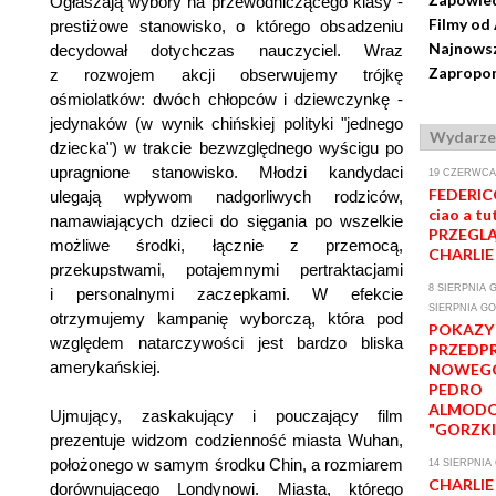
Ogłaszają wybory na przewodniczącego klasy -
Filmy od
prestiżowe stanowisko, o którego obsadzeniu
Najnowsz
decydował dotychczas nauczyciel. Wraz
Zapropon
z rozwojem akcji obserwujemy trójkę
ośmiolatków: dwóch chłopców i dziewczynkę -
jedynaków (w wynik chińskiej polityki "jednego
Wydarze
dziecka") w trakcie bezwzględnego wyścigu po
upragnione stanowisko. Młodzi kandydaci
19 CZERWCA-
FEDERICO
ulegają wpływom nadgorliwych rodziców,
ciao a tut
namawiających dzieci do sięgania po wszelkie
PRZEGLĄ
możliwe środki, łącznie z przemocą,
CHARLIE
przekupstwami, potajemnymi pertraktacjami
8 SIERPNIA G
i personalnymi zaczepkami. W efekcie
SIERPNIA GO
otrzymujemy kampanię wyborczą, która pod
POKAZY
względem natarczywości jest bardzo bliska
PRZEDP
amerykańskiej.
NOWEGO
PEDRO
ALMOD
Ujmujący, zaskakujący i pouczający film
"GORZKI
prezentuje widzom codzienność miasta Wuhan,
położonego w samym środku Chin, a rozmiarem
14 SIERPNIA 
CHARLI
dorównującego Londynowi. Miasta, którego