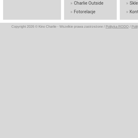
»
»
Charlie Outside
Skl
»
»
Fotorelacje
Kon
Copyright 2026 © Kino Charlie - Wszelkie prawa zastrzeżone /
Polityka RODO
/
Poli