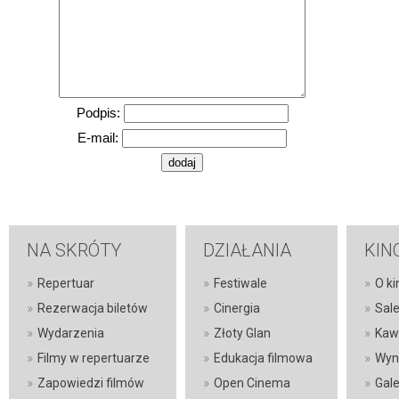
Podpis:
E-mail:
NA SKRÓTY
DZIAŁANIA
KIN
»
»
»
Repertuar
Festiwale
O ki
»
»
»
Rezerwacja biletów
Cinergia
Sal
»
»
»
Wydarzenia
Złoty Glan
Kaw
»
»
»
Filmy w repertuarze
Edukacja filmowa
Wyn
»
»
»
Zapowiedzi filmów
Open Cinema
Gale