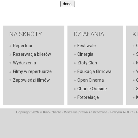
NA SKRÓTY
DZIAŁANIA
K
»
»
»
Repertuar
Festiwale
O
»
»
»
Rezerwacja biletów
Cinergia
»
»
»
Wydarzenia
Złoty Glan
»
»
»
Filmy w repertuarze
Edukacja filmowa
»
»
»
Zapowiedzi filmów
Open Cinema
»
»
Charlie Outside
»
»
Fotorelacje
Copyright 2026 © Kino Charlie - Wszelkie prawa zastrzeżone /
Polityka RODO
/
P