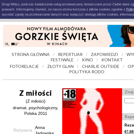
Drogi Widzu, podczas świadczenia usług przetwarzamy dostarczane przez Ciebie dane z
prawach. Informujemy również, że nasza strona korzysta z plików cookies zgodnie z
Polit
wycofać zgodę na przetwarzanie danych oraz wyłączyć obsługę plików cookies, informacje
STRONA GŁÓWNA
REPERTUAR
ZAPOWIEDZI
WY
/
/
/
FESTIWALE
KINO
KONTAKT
/
/
FOTORELACJE
ZŁOTY GLAN
CHARLIE OUTSIDE
OP
/
/
/
POLITYKA RODO
Z miłości
Znaj
(Z miłości)
dramat, psychologiczny,
Polska 2011
Repe
Reze
Anna
Reżyseria
07.08
Jadowska