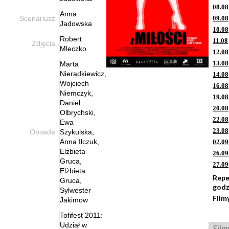
08.08
Anna
Scenariusz
09.08
Jadowska
10.08
Robert
11.08
Zdjęcia
Mleczko
12.08
13.08
Marta
Nieradkiewicz,
14.08
Wojciech
16.08
Niemczyk,
19.08
Daniel
20.08
Olbrychski,
22.08
Ewa
23.08
Obsada
Szykulska,
Anna Ilczuk,
02.09
Elżbieta
26.09
Gruca,
27.09
Elżbieta
Repe
Gruca,
godz
Sylwester
Film
Jakimow
Tofifest 2011:
Udział w
Film