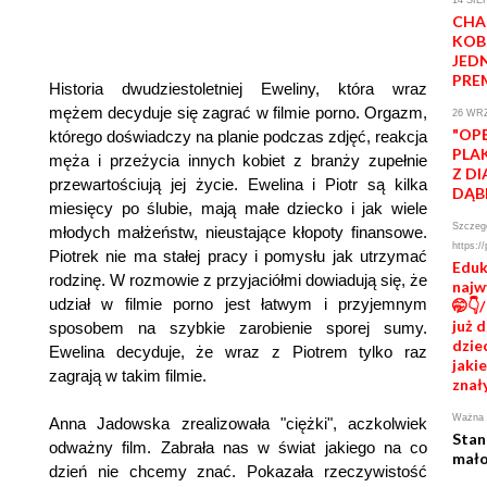
CHA
KOB
JED
PRE
Historia dwudziestoletniej Eweliny, która wraz
mężem decyduje się zagrać w filmie porno. Orgazm,
26 WRZ
"OP
którego doświadczy na planie podczas zdjęć, reakcja
PLA
męża i przeżycia innych kobiet z branży zupełnie
Z D
przewartościują jej życie. Ewelina i Piotr są kilka
DĄB
miesięcy po ślubie, mają małe dziecko i jak wiele
Szczegó
młodych małżeństw, nieustające kłopoty finansowe.
https:/
Piotrek nie ma stałej pracy i pomysłu jak utrzymać
Eduk
rodzinę. W rozmowie z przyjaciółmi dowiadują się, że
najw
udział w filmie porno jest łatwym i przyjemnym
🤭👇
już 
sposobem na szybkie zarobienie sporej sumy.
dziec
Ewelina decyduje, że wraz z Piotrem tylko raz
jaki
zagrają w takim filmie.
znał
Ważna 
Anna Jadowska zrealizowała "ciężki", aczkolwiek
Stan
odważny film. Zabrała nas w świat jakiego na co
mało
dzień nie chcemy znać. Pokazała rzeczywistość