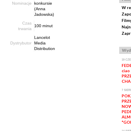
Nominacje
konkursie
W re
(Anna
Zapo
Jadowska)
Film
Czas
100 minut
Najn
trwania
Zapr
Lancelot
Dystrybutor
Media
Distribution
Wyd
19 CZ
FEDE
ciao 
PRZ
CHA
7 SIER
POK
PRZ
NOW
PED
ALM
"GO
14 SIE