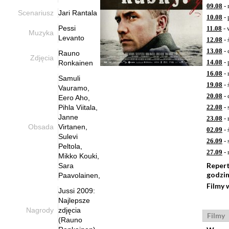
09.08
- 
Scenariusz
Jari Rantala
10.08
- 
Pessi
11.08
- 
Muzyka
Levanto
12.08
- 
13.08
- 
Rauno
Zdjęcia
14.08
- 
Ronkainen
16.08
- 
Samuli
19.08
- 
Vauramo,
20.08
- 
Eero Aho,
Pihla Viitala,
22.08
- 
Janne
23.08
- 
Obsada
Virtanen,
02.09
- 
Sulevi
26.09
- 
Peltola,
27.09
- 
Mikko Kouki,
Reper
Sara
godzi
Paavolainen,
Filmy 
Jussi 2009:
Najlepsze
Nagrody
zdjęcia
Filmy
(Rauno