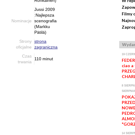
Ronkainen)
W rep
Zapow
Jussi 2009
Filmy 
:Najlepsza
Najnow
Nominacje
scenografia
(Markku
Zaprop
Pätilä)
Strony
strona
Wydar
oficjalne
zagraniczna
19 CZERW
Czas
110 minut
FEDER
trwania
ciao a 
PRZEG
CHARL
8 SIERPNI
SIERPNIA
POKA
PRZE
NOWE
PEDR
ALMO
"GORZ
14 SIERP