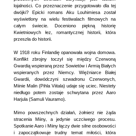
lojalności. Co przeznaczenie przygotowało dla tej
dwójki? Epicki romans Aku Louhimiesa został
wyświetlony na wielu festiwalach filmowych na
całym świecie. Doceniono piękną historię
Kwietniowych łez, romantycznej historii, która
przeszła do historii.
W 1918 roku Finlandię opanowała wojna domowa.
Konflikt zbrojny toczył się między Czerwoną
Gwardią wspieraną przez Sowietów i Armią Białych
wspieranych przez Niemcy. Więźniarce Białej
Gwardii, dowódczyni szwadronu Czerwonych,
Miinie Malin (Pihla Viitala) udaje się uciec. Niestety
niedługo potem zostaje schwytana przez Aaro
Harjula (Samuli Vauramo).
Mimo powszechnych działań, żołnierz nie żąda
stracenia Miiny, a jedynie uczciwego procesu.
Spotkanie Aaro i Miiny łączy dwie silne osobowości
i zapoczątkowuje trudny temat miłości, która