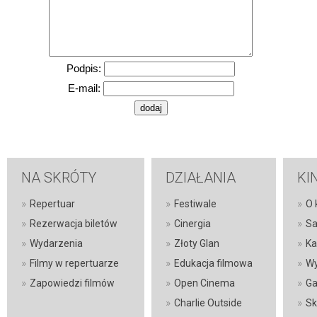
Podpis:
E-mail:
NA SKRÓTY
DZIAŁANIA
KI
»
»
»
Repertuar
Festiwale
O 
»
»
»
Rezerwacja biletów
Cinergia
Sa
»
»
»
Wydarzenia
Złoty Glan
Ka
»
»
»
Filmy w repertuarze
Edukacja filmowa
Wy
»
»
»
Zapowiedzi filmów
Open Cinema
Ga
»
»
Charlie Outside
Sk