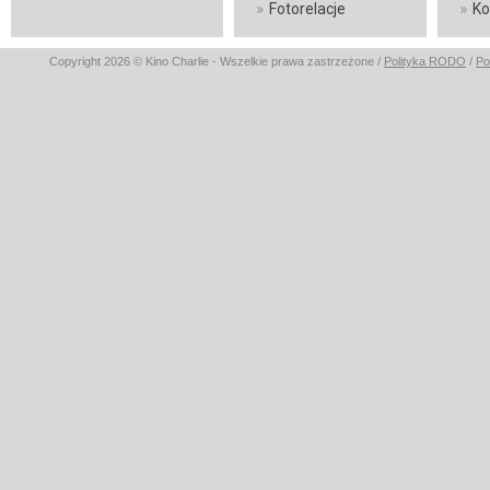
»
»
Fotorelacje
Ko
Copyright 2026 © Kino Charlie - Wszelkie prawa zastrzeżone /
Polityka RODO
/
Po