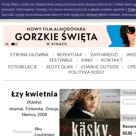
Drogi Widzu, podczas świadczenia usług przetwarzamy dostarczane przez Ciebie dane z
prawach. Informujemy również, że nasza strona korzysta z plików cookies zgodnie z
Polit
wycofać zgodę na przetwarzanie danych oraz wyłączyć obsługę plików cookies, informacje
STRONA GŁÓWNA
REPERTUAR
ZAPOWIEDZI
WYD
/
/
/
FESTIWALE
KINO
KONTAKT
/
/
FOTORELACJE
ZŁOTY GLAN
CHARLIE OUTSIDE
OPE
/
/
/
POLITYKA RODO
Łzy kwietnia
Znajdź
(Käsky)
dramat, Finlandia, Grecja,
Niemcy 2008
Reper
Rezerw
Aku
Reżyseria
08.08
- 
Louhimies