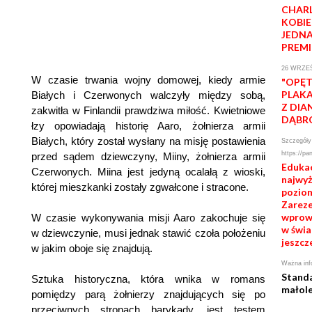
CHAR
KOBIE
JEDNA
PREMI
26 WRZEŚ
W czasie trwania wojny domowej, kiedy armie
"OPĘT
PLAKA
Białych i Czerwonych walczyły między sobą,
Z DIA
zakwitła w Finlandii prawdziwa miłość. Kwietniowe
DĄBR
łzy opowiadają historię Aaro, żołnierza armii
Białych, który został wysłany na misję postawienia
Szczegóły 
https://pa
przed sądem dziewczyny, Miiny, żołnierza armii
Edukac
Czerwonych. Miina jest jedyną ocalałą z wioski,
najwy
której mieszkanki zostały zgwałcone i stracone.
poziom
Zareze
wprow
W czasie wykonywania misji Aaro zakochuje się
w świa
w dziewczynie, musi jednak stawić czoła położeniu
jeszcz
w jakim oboje się znajdują.
Ważna inf
Stand
Sztuka historyczna, która wnika w romans
małole
pomiędzy parą żołnierzy znajdujących się po
przeciwnych stronach barykady, jest testem