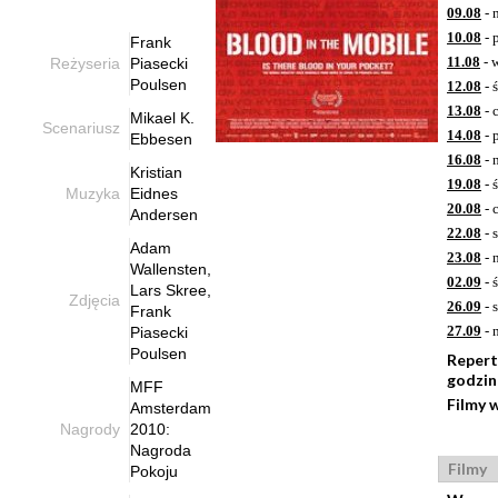
09.08
- 
10.08
- 
Frank
11.08
- 
Reżyseria
Piasecki
Poulsen
12.08
- 
13.08
- 
Mikael K.
Scenariusz
14.08
- 
Ebbesen
16.08
- 
Kristian
19.08
- 
Muzyka
Eidnes
20.08
- 
Andersen
22.08
- 
Adam
23.08
- 
Wallensten,
02.09
- 
Lars Skree,
Zdjęcia
26.09
- 
Frank
27.09
- 
Piasecki
Poulsen
Repert
godzi
MFF
Filmy 
Amsterdam
Nagrody
2010:
Nagroda
Filmy
Pokoju