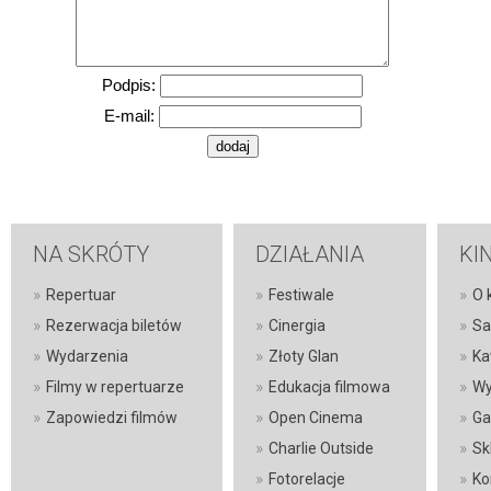
Podpis:
E-mail:
NA SKRÓTY
DZIAŁANIA
KI
»
»
»
Repertuar
Festiwale
O 
»
»
»
Rezerwacja biletów
Cinergia
Sa
»
»
»
Wydarzenia
Złoty Glan
Ka
»
»
»
Filmy w repertuarze
Edukacja filmowa
Wy
»
»
»
Zapowiedzi filmów
Open Cinema
Ga
»
»
Charlie Outside
Sk
»
»
Fotorelacje
Ko