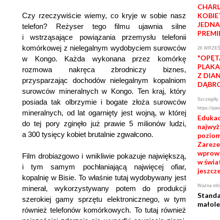
CHARL
Czy rzeczywiście wiemy, co kryje w sobie nasz
KOBIE
JEDNA
telefon? Reżyser tego filmu ujawnia silne
PREMI
i wstrząsające powiązania przemysłu telefonii
komórkowej z nielegalnym wydobyciem surowców
26 WRZEŚ
"OPĘT
w Kongo. Każda wykonana przez komórkę
PLAKA
rozmowa nakręca zbrodniczy biznes,
Z DIA
przysparzając dochodów nielegalnym kopalniom
DĄBR
surowców mineralnych w Kongo. Ten kraj, który
Szczegóły 
posiada tak olbrzymie i bogate złoża surowców
https://pan
mineralnych, od lat ogarnięty jest wojną, w której
Edukac
do tej pory zginęło już prawie 5 milionów ludzi,
najwy
a 300 tysięcy kobiet brutalnie zgwałcono.
poziom
Zarezer
wprowa
Film drobiazgowo i wnikliwie pokazuje największą,
w świat
i tym samym pochłaniającą najwięcej ofiar,
jeszcze
kopalnię w Bisie. To właśnie tutaj wydobywany jest
Ważna info
minerał, wykorzystywany potem do produkcji
Standa
szerokiej gamy sprzętu elektronicznego, w tym
małole
również telefonów komórkowych. To tutaj również