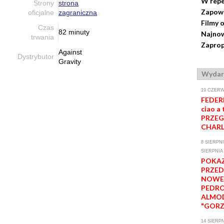
W repe
Strony
strona
Zapow
oficjalne
zagraniczna
Filmy 
Czas
82 minuty
Najnow
trwania
Zaprop
Against
Dystrybutor
Gravity
Wydar
19 CZERW
FEDERI
ciao a 
PRZEG
CHARL
8 SIERPNI
SIERPNIA
POKA
PRZE
NOWE
PEDR
ALMO
"GORZ
14 SIERPN