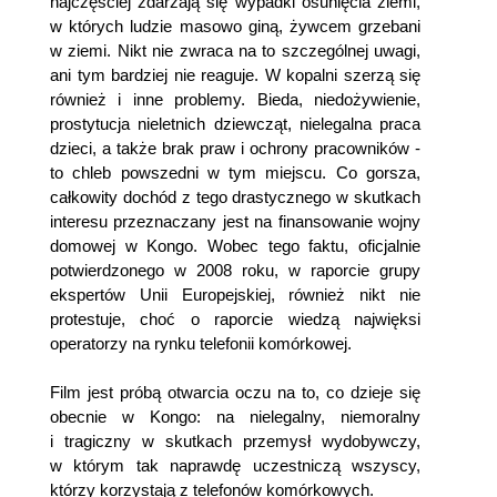
najczęściej zdarzają się wypadki osunięcia ziemi,
w których ludzie masowo giną, żywcem grzebani
w ziemi. Nikt nie zwraca na to szczególnej uwagi,
ani tym bardziej nie reaguje. W kopalni szerzą się
również i inne problemy. Bieda, niedożywienie,
prostytucja nieletnich dziewcząt, nielegalna praca
dzieci, a także brak praw i ochrony pracowników -
to chleb powszedni w tym miejscu. Co gorsza,
całkowity dochód z tego drastycznego w skutkach
interesu przeznaczany jest na finansowanie wojny
domowej w Kongo. Wobec tego faktu, oficjalnie
potwierdzonego w 2008 roku, w raporcie grupy
ekspertów Unii Europejskiej, również nikt nie
protestuje, choć o raporcie wiedzą najwięksi
operatorzy na rynku telefonii komórkowej.
Film jest próbą otwarcia oczu na to, co dzieje się
obecnie w Kongo: na nielegalny, niemoralny
i tragiczny w skutkach przemysł wydobywczy,
w którym tak naprawdę uczestniczą wszyscy,
którzy korzystają z telefonów komórkowych.