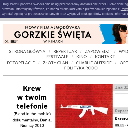
Drogi Widzu, podczas świadczenia usług przetwarzamy dostarczane przez Ciebie dane z
prawach. Informujemy również, że nasza strona korzysta z plików cookies zgodnie z
Polit
wycofać zgodę na przetwarzanie danych oraz wyłączyć obsługę plików cookies, informacje
STRONA GŁÓWNA
REPERTUAR
ZAPOWIEDZI
WYD
/
/
/
FESTIWALE
KINO
KONTAKT
/
/
FOTORELACJE
ZŁOTY GLAN
CHARLIE OUTSIDE
OPE
/
/
/
POLITYKA RODO
Krew
Znajdź
w twoim
telefonie
Reper
(Blood in the mobile)
Rezerw
dokumentalny, Dania,
08.08
- 
Niemcy 2010