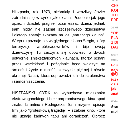
14 SI
CH
KOB
Hiszpania, rok 1973, nieśmiały i wrażliwy Javier
JE
zatrudnia się w cyrku jako klaun. Podobnie jak jego
PR
ojciec i dziadek pragnie rozśmieszać dzieci, jednak
26 W
sam nigdy nie zaznał szczęśliwego dzieciństwa
"OP
i dlatego zostaje skazany na los „smutnego klauna”.
PLA
W cyrku poznaje bezwzględnego klauna Sergio, który
Z D
terroryzuje współpracowników i bije swoją
DĄ
dziewczynę. Tu zaczyna się opowieść o dwóch
Szczeg
potwornie zniekształconych klaunach, którzy pchani
https:
przez wściekłość i pożądanie będą walczyć na
Edu
śmierć i życie o miłość niezwykle pięknej i równie
naj
🤭
okrutnej Natalii, która doprowadzi ich do szaleństwa
już
i samozniszczenia.
dzie
jaki
HISZPAŃSKI CYRK to wybuchowa mieszanka
zna
ekstrawaganckiego i bezkompromisowego kina spod
Ważna
znaku Tarantino i Rodrigueza. Sam reżyser opisuje
Sta
film jako "groteskową tragedię" – szalone kino, które
mał
nie uznaje żadnych tabu ani ograniczeń. Oprócz