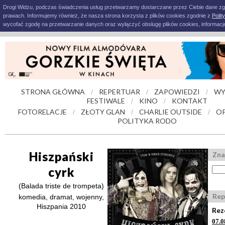
Drogi Widzu, podczas świadczenia usług przetwarzamy dostarczane przez Ciebie dane z
prawach. Informujemy również, że nasza strona korzysta z plików cookies zgodnie z
Polit
wycofać zgodę na przetwarzanie danych oraz wyłączyć obsługę plików cookies, informacje
STRONA GŁÓWNA
REPERTUAR
ZAPOWIEDZI
WY
/
/
/
FESTIWALE
KINO
KONTAKT
/
/
FOTORELACJE
ZŁOTY GLAN
CHARLIE OUTSIDE
OP
/
/
/
POLITYKA RODO
Hiszpański
Zna
cyrk
(Balada triste de trompeta)
Rep
komedia, dramat, wojenny,
Hiszpania 2010
Rez
07.0