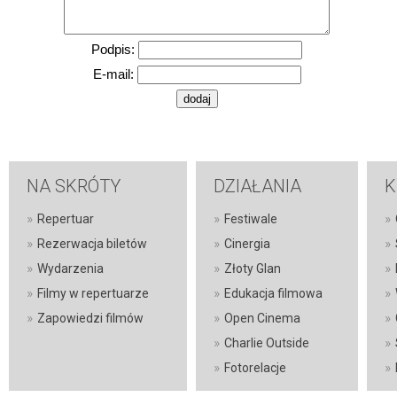
Podpis:
E-mail:
NA SKRÓTY
DZIAŁANIA
K
»
»
»
Repertuar
Festiwale
»
»
»
Rezerwacja biletów
Cinergia
»
»
»
Wydarzenia
Złoty Glan
»
»
»
Filmy w repertuarze
Edukacja filmowa
»
»
»
Zapowiedzi filmów
Open Cinema
»
»
Charlie Outside
»
»
Fotorelacje