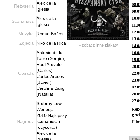
Álex de la
08.0
Reżyseria
Iglesia
09.0
Álex de la
10.0
Scenariusz
Iglesia
11.0
12.0
Muzyka
Roque Baños
13.0
Zdjęcia
Kiko de la Rica
» zobacz inne plakaty
14.0
Antonio de la
16.0
Torre (Sergio),
19.0
Raul Arévalo
20.0
(Carlos),
Obsada
22.0
Carlos Areces
23.0
(Javier),
02.0
Carolina Bang
(Natalia)
26.0
27.0
Srebrny Lew
Rep
Wenecja
god
2010:Najlepszy
Nagrody
scenariusz i
Fil
reżyseria (
Álex de la
Iglesia)
Fil