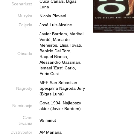
Cuca Canals, Bigas
Scenariusz
Luna
Muzyka
Nicola Piovani
Zdjęcia
José Luis Alcaine
Javier Bardem, Maribel
Verdú, Maria de
Meneiros, Elisa Tovati,
Benicio Del Toro,
Obsada
Raquel Bianca,
Alessandro Gassman,
Ismael 'East' Carlo,
Enric Cusi
MFF San Sebastian –
Nagrody
Specjalna Nagroda Jury
(Bigas Luna)
Goya 1994: Najlepszy
Nominacje
aktor (Javier Bardem)
Czas
95 minut
trwania
Dystrybutor
AP Manana