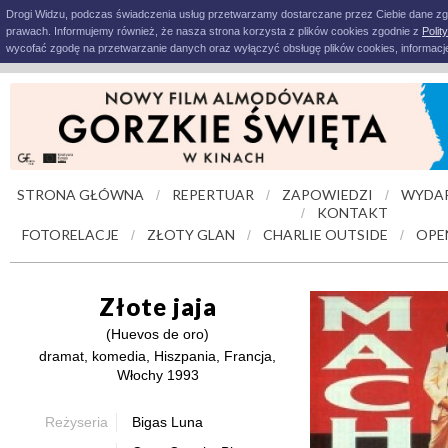
Drogi Widzu, podczas świadczenia usług przetwarzamy dostarczane przez Ciebie dane z
prawach. Informujemy również, że nasza strona korzysta z plików cookies zgodnie z
Polit
wycofać zgodę na przetwarzanie danych oraz wyłączyć obsługę plików cookies, informacje
STRONA GŁÓWNA
REPERTUAR
ZAPOWIEDZI
WYDAR
/
/
/
KONTAKT
/
FOTORELACJE
ZŁOTY GLAN
CHARLIE OUTSIDE
OPE
/
/
/
Złote jaja
(Huevos de oro)
dramat, komedia, Hiszpania, Francja,
Włochy 1993
Reżyseria
Bigas Luna