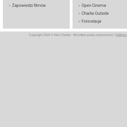
»
»
Zapowiedzi filmów
Open Cinema
»
Charlie Outside
»
Fotorelacje
Copyright 2026 © Kino Charlie - Wszelkie prawa zastrzeżone /
Polity