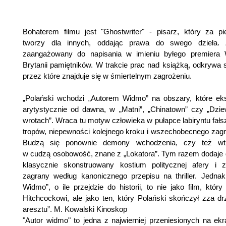
Bohaterem filmu jest "Ghostwriter" - pisarz, który za pi
tworzy dla innych, oddając prawa do swego dzieła. Z
zaangażowany do napisania w imieniu byłego premiera W
Brytanii pamiętników. W trakcie prac nad książką, odkrywa s
przez które znajduje się w śmiertelnym zagrożeniu.
„Polański wchodzi „Autorem Widmo” na obszary, które eks
arytystycznie od dawna, w „Matni”, „Chinatown” czy „Dzie
wrotach”. Wraca tu motyw człowieka w pułapce labiryntu fał
tropów, niepewności kolejnego kroku i wszechobecnego zagr
Budzą się ponownie demony wchodzenia, czy też wtr
w cudzą osobowość, znane z „Lokatora”. Tym razem dodaje 
klasycznie skonstruowany kostium politycznej afery i z
zagrany według kanonicznego przepisu na thriller. Jednak
Widmo”, o ile przejdzie do historii, to nie jako film, który
Hitchcockowi, ale jako ten, który Polański skończył zza drz
aresztu”. M. Kowalski Kinoskop
"Autor widmo" to jedna z najwierniej przeniesionych na ekr