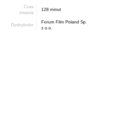
Czas
128 minut
trwania
Forum Film Poland Sp.
Dystrybutor
z o.o.