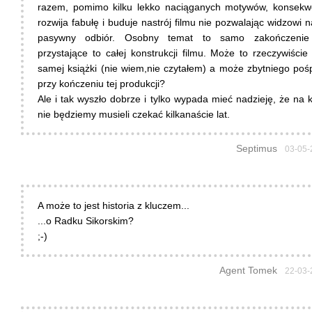
razem, pomimo kilku lekko naciąganych motywów, konsekw
rozwija fabułę i buduje nastrój filmu nie pozwalając widzowi n
pasywny odbiór. Osobny temat to samo zakończenie 
przystające to całej konstrukcji filmu. Może to rzeczywiście
samej książki (nie wiem,nie czytałem) a może zbytniego poś
przy kończeniu tej produkcji?
Ale i tak wyszło dobrze i tylko wypada mieć nadzieję, że na k
nie będziemy musieli czekać kilkanaście lat.
Septimus
03-05-
A może to jest historia z kluczem...
...o Radku Sikorskim?
;-)
Agent Tomek
22-03-