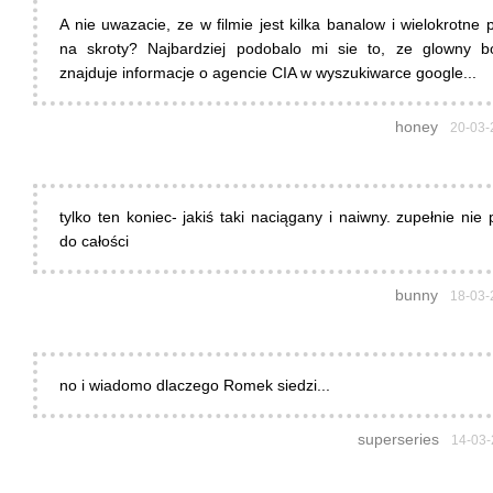
A nie uwazacie, ze w filmie jest kilka banalow i wielokrotne p
na skroty? Najbardziej podobalo mi sie to, ze glowny b
znajduje informacje o agencie CIA w wyszukiwarce google...
honey
20-03-
tylko ten koniec- jakiś taki naciągany i naiwny. zupełnie nie 
do całości
bunny
18-03-
no i wiadomo dlaczego Romek siedzi...
superseries
14-03-