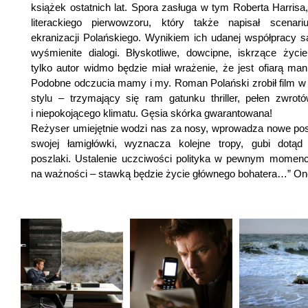
książek ostatnich lat. Spora zasługa w tym Roberta Harrisa,
literackiego pierwowzoru, który także napisał scenar
ekranizacji Polańskiego. Wynikiem ich udanej współpracy s
wyśmienite dialogi. Błyskotliwe, dowcipne, iskrzące życi
tylko autor widmo będzie miał wrażenie, że jest ofiarą manip
Podobne odczucia mamy i my. Roman Polański zrobił film w
stylu – trzymający się ram gatunku thriller, pełen zwrotó
i niepokojącego klimatu. Gęsia skórka gwarantowana!
Reżyser umiejętnie wodzi nas za nosy, wprowadza nowe pos
swojej łamigłówki, wyznacza kolejne tropy, gubi dotą
poszlaki. Ustalenie uczciwości polityka w pewnym momenci
na ważności – stawką będzie życie głównego bohatera…” One