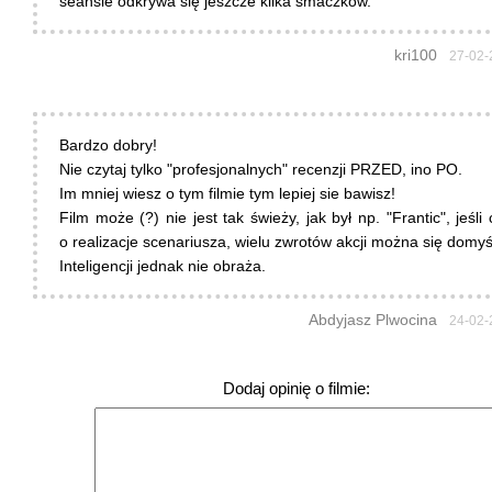
seansie odkrywa się jeszcze kilka smaczków.
kri100
27-02-
Bardzo dobry!
Nie czytaj tylko "profesjonalnych" recenzji PRZED, ino PO.
Im mniej wiesz o tym filmie tym lepiej sie bawisz!
Film może (?) nie jest tak świeży, jak był np. "Frantic", jeśli
o realizacje scenariusza, wielu zwrotów akcji można się domyśl
Inteligencji jednak nie obraża.
Abdyjasz Plwocina
24-02-
Dodaj opinię o filmie: