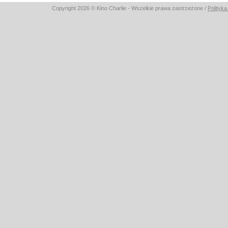
Copyright 2026 © Kino Charlie - Wszelkie prawa zastrzeżone /
Polity