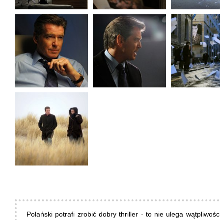
Polański potrafi zrobić dobry thriller - to nie ulega wątpliwoś