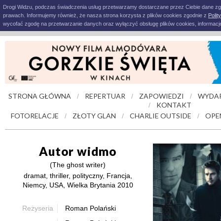
Drogi Widzu, podczas świadczenia usług przetwarzamy dostarczane przez Ciebie dane z
prawach. Informujemy również, że nasza strona korzysta z plików cookies zgodnie z
Polit
wycofać zgodę na przetwarzanie danych oraz wyłączyć obsługę plików cookies, informacje
STRONA GŁÓWNA
REPERTUAR
ZAPOWIEDZI
WYDAR
/
/
/
KONTAKT
/
FOTORELACJE
ZŁOTY GLAN
CHARLIE OUTSIDE
OPE
/
/
/
Autor widmo
(The ghost writer)
dramat, thriller, polityczny, Francja,
Niemcy, USA, Wielka Brytania 2010
Reżyseria
Roman Polański