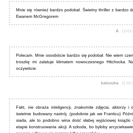
Mnie się również bardzo podobał. Świetny thriller z bardzo 
Ewanem McGregorem
A
13-03-
Polecam. Mnie ososbiście bardzo się podobał. Nie wiem cze
troszkę mi zalatuje klimatem nowoczesnego Hitchocka. N
oczywiście.
katiuszka
11-03-
Fakt, nie obraża inteligencji, znakomite zdjęcia, aktorzy i 
świetnie budowany nastrój. (podobnie jak we Franticu) Późni
siada, ale to podobno wina dość słabej wyjściowej książki
etapie konstruowania akcji. A szkoda, bo byłoby arcyciekawie