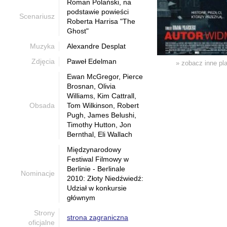
Roman Polański, na
podstawie powieści
Scenariusz
Roberta Harrisa "The
Ghost"
Muzyka
Alexandre Desplat
Zdjęcia
Paweł Edelman
» zobacz inne pl
Ewan McGregor, Pierce
Brosnan, Olivia
Williams, Kim Cattrall,
Obsada
Tom Wilkinson, Robert
Pugh, James Belushi,
Timothy Hutton, Jon
Bernthal, Eli Wallach
Międzynarodowy
Festiwal Filmowy w
Berlinie - Berlinale
Nominacje
2010: Złoty Niedźwiedź:
Udział w konkursie
głównym
Strony
strona zagraniczna
oficjalne