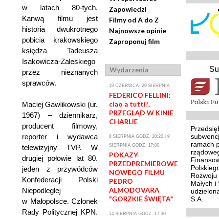
w latach 80-tych.
Zapowiedzi
Kanwą filmu jest
Filmy od A do Z
historia dwukrotnego
Najnowsze opinie
pobicia krakowskiego
Zaproponuj film
księdza Tadeusza
Isakowicza-Zaleskiego
Su
Wydarzenia
przez nieznanych
sprawców.
19 CZERWCA- 20 SIERPNIA
FEDERICO FELLINI:
ciao a tutti!,
Maciej Gawlikowski (ur.
PRZEGLĄD W KINIE
1967) – dziennikarz,
CHARLIE
producent filmowy,
Przedsię
reporter i wydawca
subwencj
8 SIERPNIA GODZ. 20:20 i 9
ramach 
SIERPNIA GODZ. 17:00
telewizyjny TVP. W
rządoweg
POKAZY
drugiej połowie lat 80.
Finansow
PRZEDPREMIEROWE
Polskieg
jeden z przywódców
NOWEGO FILMU
Rozwoju 
Konfederacji Polski
PEDRO
Małych i 
ALMODOVARA
Niepodległej
udzielon
"GORZKIE ŚWIĘTA"
S.A.
w Małopolsce. Członek
Rady Politycznej KPN.
14 SIERPNIA GODZ. 17:30