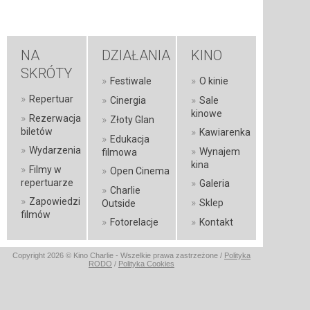
NA
DZIAŁANIA
KINO
SKRÓTY
»
»
Festiwale
O kinie
»
Repertuar
»
»
Cinergia
Sale
kinowe
»
Rezerwacja
»
Złoty Glan
»
biletów
Kawiarenka
»
Edukacja
»
Wydarzenia
»
Wynajem
filmowa
kina
»
Filmy w
»
Open Cinema
»
repertuarze
Galeria
»
Charlie
»
Zapowiedzi
»
Sklep
Outside
filmów
»
»
Fotorelacje
Kontakt
Copyright 2026 © Kino Charlie - Wszelkie prawa zastrzeżone /
Polityka
RODO
/
Polityka Cookies