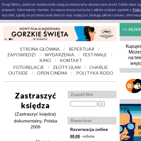
Drogi Widzu, podczas świadczenia usług przetwarzamy dostarczane przez Ciebie dane z
prawach. Informujemy również, że nasza strona korzysta z plików cookies zgodnie z
Polit
wycofać zgodę na przetwarzanie danych oraz wyłączyć obsługę plików cookies, informacje
Kupujes
STRONA GŁÓWNA
REPERTUAR
/
/
Możes
ZAPOWIEDZI
WYDARZENIA
FESTIWALE
/
/
/
na tel
KINO
KONTAKT
/
wejśc
FOTORELACJE
ZŁOTY GLAN
CHARLIE
/
/
OUTSIDE
OPEN CINEMA
POLITYKA RODO
/
/
Zastraszyć
Znajdź film
księdza
(Zastraszyć księdza)
Repertuar
dokumentalny, Polska
2006
Rezerwacja online
08.08
- sobota