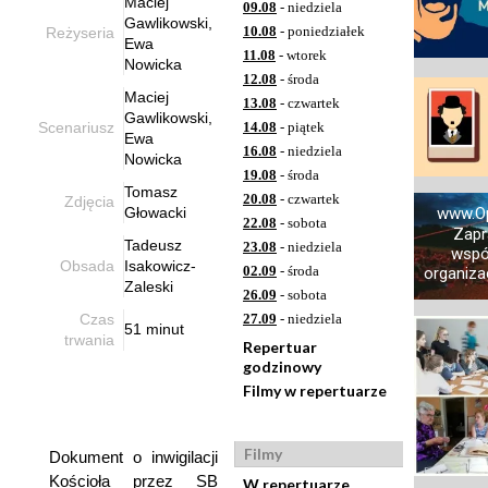
Maciej
09.08
- niedziela
Gawlikowski,
10.08
- poniedziałek
Reżyseria
Ewa
11.08
- wtorek
Nowicka
12.08
- środa
Maciej
13.08
- czwartek
Gawlikowski,
Scenariusz
14.08
- piątek
Ewa
16.08
- niedziela
Nowicka
19.08
- środa
Tomasz
20.08
- czwartek
Zdjęcia
Głowacki
www.Op
22.08
- sobota
Zapr
Tadeusz
23.08
- niedziela
wspó
Obsada
Isakowicz-
02.09
- środa
organizac
Zaleski
26.09
- sobota
Czas
27.09
- niedziela
51 minut
trwania
Repertuar
godzinowy
Filmy w repertuarze
Filmy
Dokument o inwigilacji
Kościoła przez SB
W repertuarze