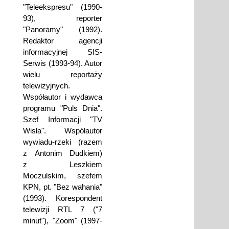
"Teleekspresu" (1990-
93), reporter
"Panoramy" (1992).
Redaktor agencji
informacyjnej SIS-
Serwis (1993-94). Autor
wielu reportaży
telewizyjnych.
Współautor i wydawca
programu "Puls Dnia".
Szef Informacji "TV
Wisła". Współautor
wywiadu-rzeki (razem
z Antonim Dudkiem)
z Leszkiem
Moczulskim, szefem
KPN, pt. "Bez wahania"
(1993). Korespondent
telewizji RTL 7 ("7
minut"), "Zoom" (1997-