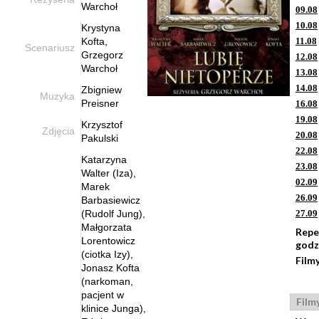
Warchoł
09.08
10.08
Krystyna
Kofta,
11.08
Scenariusz
Grzegorz
12.08
Warchoł
13.08
14.08
Zbigniew
Muzyka
Preisner
16.08
19.08
Krzysztof
Zdjęcia
20.08
Pakulski
22.08
Katarzyna
23.08
Walter (Iza),
02.09
Marek
26.09
Barbasiewicz
(Rudolf Jung),
27.09
Małgorzata
Repe
Lorentowicz
godz
(ciotka Izy),
Film
Jonasz Kofta
(narkoman,
pacjent w
Film
klinice Junga),