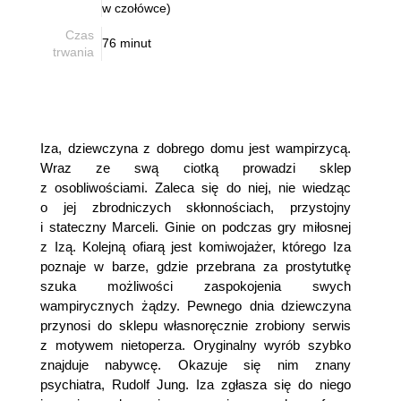
w czołówce)
Czas
76 minut
trwania
Iza, dziewczyna z dobrego domu jest wampirzycą.
Wraz ze swą ciotką prowadzi sklep
z osobliwościami. Zaleca się do niej, nie wiedząc
o jej zbrodniczych skłonnościach, przystojny
i stateczny Marceli. Ginie on podczas gry miłosnej
z Izą. Kolejną ofiarą jest komiwojażer, którego Iza
poznaje w barze, gdzie przebrana za prostytutkę
szuka możliwości zaspokojenia swych
wampirycznych żądzy. Pewnego dnia dziewczyna
przynosi do sklepu własnoręcznie zrobiony serwis
z motywem nietoperza. Oryginalny wyrób szybko
znajduje nabywcę. Okazuje się nim znany
psychiatra, Rudolf Jung. Iza zgłasza się do niego