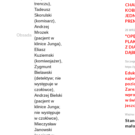
trenczu),
CHA
Tadeusz
KOB
Skorulski
JED
(komisarz),
PRE
Andrzej
26 WRZ
Mrozek
Obsada
"OP
(pacjent w
PLA
klinice Junga),
Z D
Eliasz
DĄB
Kuziemski
(komiwojażer),
Szczegó
Zygmunt
https://
Bielawski
Eduk
(detektyw; nie
najw
pozi
występuje w
Zarez
czołówce),
wpro
Andrzej Bielski
w świ
(pacjent w
jeszc
klinice Junga;
nie występuje
Ważna i
w czołówce),
Stan
Mieczysław
mało
Janowski