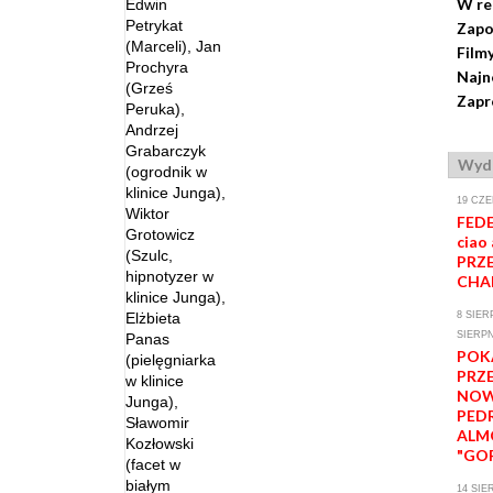
W re
Edwin
Petrykat
Zapo
(Marceli), Jan
Film
Prochyra
Najn
(Grześ
Zapr
Peruka),
Andrzej
Grabarczyk
Wyda
(ogrodnik w
klinice Junga),
19 CZE
Wiktor
FEDE
Grotowicz
ciao 
(Szulc,
PRZE
hipnotyzer w
CHA
klinice Junga),
Elżbieta
8 SIER
SIERPN
Panas
POK
(pielęgniarka
PRZ
w klinice
NOW
Junga),
PED
Sławomir
ALM
Kozłowski
"GOR
(facet w
białym
14 SIE