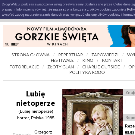
Drogi Widzu, podczas świadczenia usług przetwarzamy dostarczane przez Ciebie dane z
prawach. Informujemy również, że nasza strona korzysta z plików cookies zgodnie z
Polit
wycofać zgodę na przetwarzanie danych oraz wyłączyć obsługę plików cookies, informacje
STRONA GŁÓWNA
REPERTUAR
ZAPOWIEDZI
WY
/
/
/
FESTIWALE
KINO
KONTAKT
/
/
FOTORELACJE
ZŁOTY GLAN
CHARLIE OUTSIDE
OP
/
/
/
POLITYKA RODO
Lubię
Znaj
nietoperze
(Lubię nietoperze)
Repe
horror, Polska 1985
Reze
Grzegorz
08.08
Reżyseria