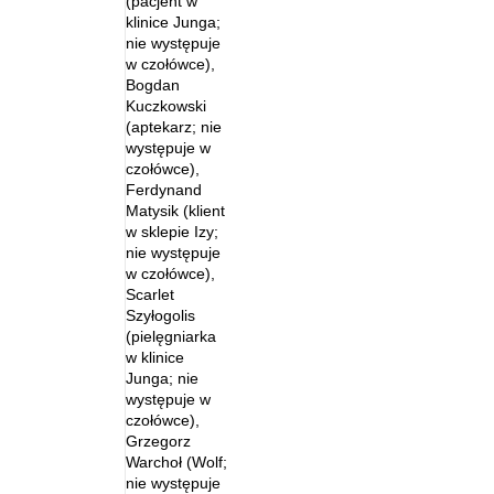
(pacjent w
klinice Junga;
nie występuje
w czołówce),
Bogdan
Kuczkowski
(aptekarz; nie
występuje w
czołówce),
Ferdynand
Matysik (klient
w sklepie Izy;
nie występuje
w czołówce),
Scarlet
Szyłogolis
(pielęgniarka
w klinice
Junga; nie
występuje w
czołówce),
Grzegorz
Warchoł (Wolf;
nie występuje