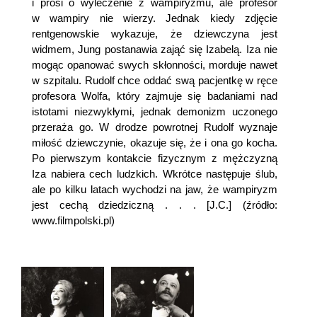
i prosi o wyleczenie z wampiryzmu, ale profesor
w wampiry nie wierzy. Jednak kiedy zdjęcie
rentgenowskie wykazuje, że dziewczyna jest
widmem, Jung postanawia zająć się Izabelą. Iza nie
mogąc opanować swych skłonności, morduje nawet
w szpitalu. Rudolf chce oddać swą pacjentkę w ręce
profesora Wolfa, który zajmuje się badaniami nad
istotami niezwykłymi, jednak demonizm uczonego
przeraża go. W drodze powrotnej Rudolf wyznaje
miłość dziewczynie, okazuje się, że i ona go kocha.
Po pierwszym kontakcie fizycznym z mężczyzną
Iza nabiera cech ludzkich. Wkrótce następuje ślub,
ale po kilku latach wychodzi na jaw, że wampiryzm
jest cechą dziedziczną . . . [J.C.] (źródło:
www.filmpolski.pl)