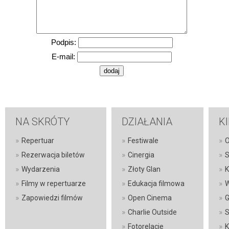
Podpis:
E-mail:
NA SKRÓTY
DZIAŁANIA
K
»
»
»
Repertuar
Festiwale
O
»
»
»
Rezerwacja biletów
Cinergia
S
»
»
»
Wydarzenia
Złoty Glan
K
»
»
»
Filmy w repertuarze
Edukacja filmowa
W
»
»
»
Zapowiedzi filmów
Open Cinema
G
»
»
Charlie Outside
S
»
»
Fotorelacje
K