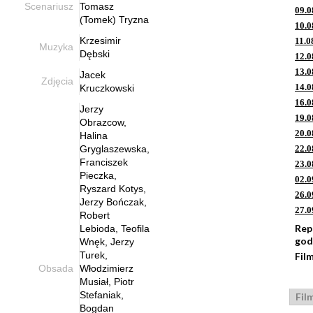
Scenariusz
Tomasz
09.0
(Tomek) Tryzna
10.0
Krzesimir
11.0
Muzyka
Dębski
12.0
13.0
Jacek
Zdjęcia
14.0
Kruczkowski
16.0
Jerzy
19.0
Obrazcow,
20.0
Halina
Gryglaszewska,
22.0
Franciszek
23.0
Pieczka,
02.0
Ryszard Kotys,
26.0
Jerzy Bończak,
27.0
Robert
Rep
Lebioda, Teofila
god
Wnęk, Jerzy
Turek,
Fil
Obsada
Włodzimierz
Musiał, Piotr
Stefaniak,
Fil
Bogdan