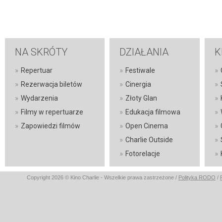
NA SKRÓTY
DZIAŁANIA
K
»
»
»
Repertuar
Festiwale
»
»
»
Rezerwacja biletów
Cinergia
»
»
»
Wydarzenia
Złoty Glan
»
»
»
Filmy w repertuarze
Edukacja filmowa
»
»
»
Zapowiedzi filmów
Open Cinema
»
»
Charlie Outside
»
»
Fotorelacje
Copyright 2026 © Kino Charlie - Wszelkie prawa zastrzeżone /
Polityka RODO
/