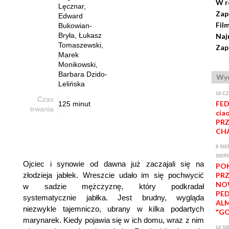
W r
Lęcznar,
Zap
Edward
Fil
Bukowian-
Bryła, Łukasz
Naj
Tomaszewski,
Zap
Marek
Monikowski,
Barbara Dzido-
Wyd
Lelińska
19 C
Czas
FED
125 minut
trwania
ciao
PRZ
CHA
8 SIE
SIERP
Ojciec i synowie od dawna już zaczajali się na
PO
złodzieja jabłek. Wreszcie udało im się pochwycić
PR
NO
w sadzie mężczyznę, który podkradał
PE
systematycznie jabłka. Jest brudny, wygląda
AL
niezwykle tajemniczo, ubrany w kilka podartych
"GO
marynarek. Kiedy pojawia się w ich domu, wraz z nim
14 SI