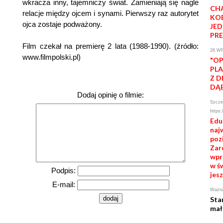
wkracza inny, tajemniczy świat. Zamieniają się nagle
CH
relacje między ojcem i synami. Pierwszy raz autorytet
KOB
ojca zostaje podważony.
JE
PR
Film czekał na premierę 2 lata (1988-1990). (źródło:
26 W
www.filmpolski.pl)
"OP
PLA
Z D
DĄ
Dodaj opinię o filmie:
Szczeg
https:
Edu
naj
poz
Zare
wpr
w św
Podpis:
jesz
E-mail:
Ważna
Sta
mał