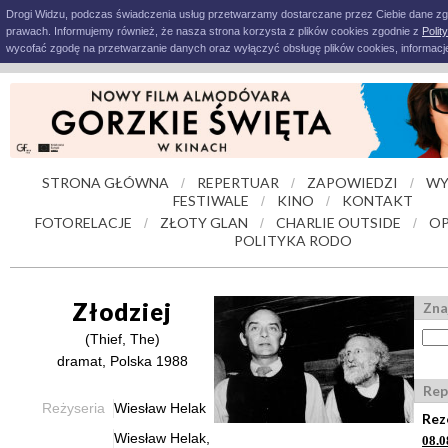
Drogi Widzu, podczas świadczenia usług przetwarzamy dostarczane przez Ciebie dane z
prawach. Informujemy również, że nasza strona korzysta z plików cookies zgodnie z
Polit
wycofać zgodę na przetwarzanie danych oraz wyłączyć obsługę plików cookies, informacje
STRONA GŁÓWNA
REPERTUAR
ZAPOWIEDZI
WY
/
/
/
FESTIWALE
KINO
KONTAKT
/
/
FOTORELACJE
ZŁOTY GLAN
CHARLIE OUTSIDE
OP
/
/
/
POLITYKA RODO
Złodziej
Zna
(Thief, The)
dramat, Polska 1988
Rep
Reżyseria
Wiesław Helak
Rez
Wiesław Helak,
08.0