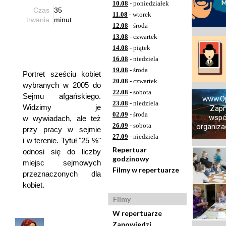
10.08
- poniedziałek
Czas
35
11.08
- wtorek
trwania
minut
12.08
- środa
13.08
- czwartek
14.08
- piątek
16.08
- niedziela
19.08
- środa
Portret sześciu kobiet
20.08
- czwartek
wybranych w 2005 do
22.08
- sobota
Sejmu afgańskiego.
www.Op
23.08
- niedziela
Widzimy je
Zapr
02.09
- środa
wspó
w wywiadach, ale też
26.09
- sobota
organizac
przy pracy w sejmie
27.09
- niedziela
i w terenie. Tytuł "25 %"
Repertuar
odnosi się do liczby
godzinowy
miejsc sejmowych
Filmy w repertuarze
przeznaczonych dla
kobiet.
Filmy
W repertuarze
Zapowiedzi