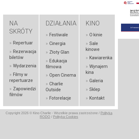
NA
DZIAŁANIA
KINO
SKRÓTY
»
»
Festiwale
O kinie
»
Repertuar
»
»
Cinergia
Sale
kinowe
»
Rezerwacja
»
Złoty Glan
»
biletów
Kawiarenka
»
Edukacja
»
Wydarzenia
»
Wynajem
filmowa
kina
»
Filmy w
»
Open Cinema
»
repertuarze
Galeria
»
Charlie
»
Zapowiedzi
»
Sklep
Outside
filmów
»
»
Fotorelacje
Kontakt
Copyright 2026 © Kino Charlie - Wszelkie prawa zastrzeżone /
Polityka
RODO
/
Polityka Cookies