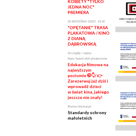
KOBIETY "TYLKO
JEDNA NOC"
PREMIERA
26 WRZEŚNIA GODZ. 19:30
"OPĘTANIE" TRASA
PLAKATOWA / KINO
Z DIANĄ
DĄBROWSKĄ
Szczegóły i zapisy:
https://panel.nhef.pl/zgloszenie
Edukacja filmowa na
najwyższym
poziomie 🤭👇/ 👉
Zarezerwuj już dziś i
wprowadź dzieci
w świat kina, jakiego
jeszcze nie znały!
Ważna informacja!
Standardy ochrony
małoletnich