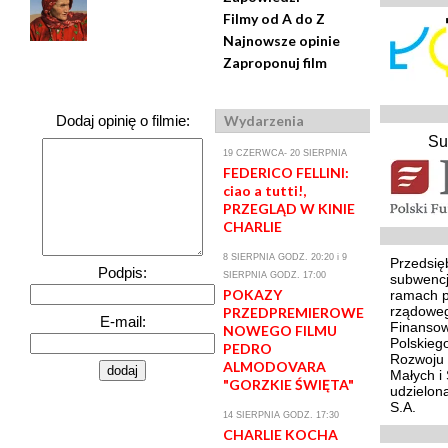
Filmy od A do Z
Najnowsze opinie
Zaproponuj film
Wydarzenia
Dodaj opinię o filmie:
Su
19 CZERWCA- 20 SIERPNIA
FEDERICO FELLINI:
ciao a tutti!,
PRZEGLĄD W KINIE
CHARLIE
8 SIERPNIA GODZ. 20:20 i 9
Przedsię
Podpis:
SIERPNIA GODZ. 17:00
subwencj
POKAZY
ramach 
rządoweg
PRZEDPREMIEROWE
E-mail:
Finansow
NOWEGO FILMU
Polskieg
PEDRO
Rozwoju 
ALMODOVARA
Małych i 
"GORZKIE ŚWIĘTA"
udzielon
S.A.
14 SIERPNIA GODZ. 17:30
CHARLIE KOCHA