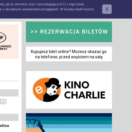
amy, jak je chronimy oraz o przysługujących Ci z tego tytułu
X
e z aktualnymi ustawieniami przeglądarki. W każdej chwili możesz
Kupujesz bilet online? Możesz okazać go
na telefonie, przed wejściem na salę
nline