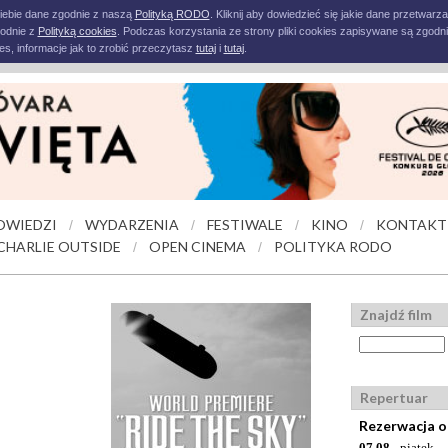
iebie dane zgodnie z naszą
Polityką RODO
. Kliknij aby dowiedzieć się jakie dane przetwarz
godnie z
Polityką cookies
. Podczas korzystania ze strony pliki cookies zapisywane są zgodni
s, informacje jak to zrobić przeczytasz
tutaj
i
tutaj
.
OWIEDZI
WYDARZENIA
FESTIWALE
KINO
KONTAKT
/
/
/
/
CHARLIE OUTSIDE
OPEN CINEMA
POLITYKA RODO
/
/
Znajdź film
Repertuar
Rezerwacja o
07.08
- piątek