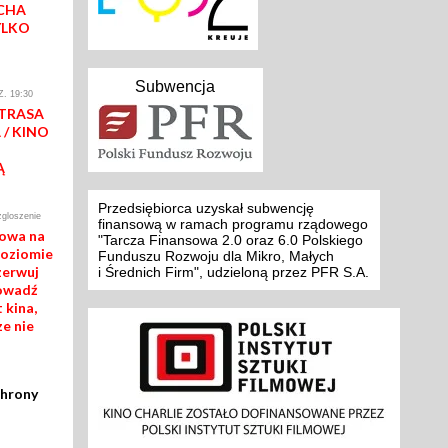
CHA
YLKO
Subwencja
. 19:30
 TRASA
/ KINO
Ą
Przedsiębiorca uzyskał subwencję
zgloszenie
finansową w ramach programu rządowego
mowa na
"Tarcza Finansowa 2.0 oraz 6.0 Polskiego
poziomie
Funduszu Rozwoju dla Mikro, Małych
zerwuj
i Średnich Firm", udzieloną przez PFR S.A.
rowadź
 kina,
ze nie
chrony