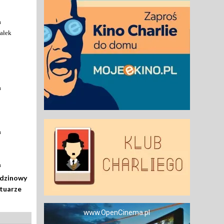
a
ałek
a
a
a
odzinowy
rtuarze
www.OpenCinema.pl