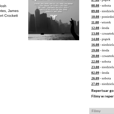
08.08
- sobota
Josh
ntes, James
09.08
- niedziel
rt Crockett
10.08
- poniedzi
11.08
- wtorek
12.08
- środa
13.08
- czwartek
14.08
- piątek
16.08
- niedziel
19.08
- środa
20.08
- czwartek
22.08
- sobota
23.08
- niedziel
02.09
- środa
26.09
- sobota
27.09
- niedziel
Repertuar g
Filmy w repe
Filmy