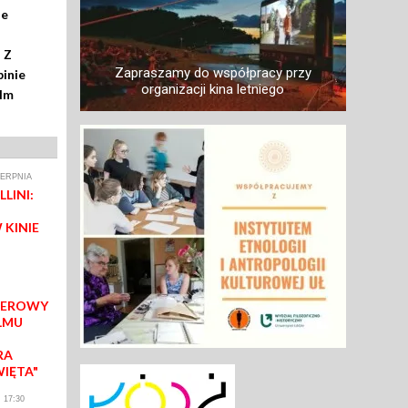
ze
 Z
Zapraszamy do współpracy przy
inie
organizacji kina letniego
ilm
IERPNIA
LINI:
 KINIE
IEROWY
LMU
RA
WIĘTA"
 17:30