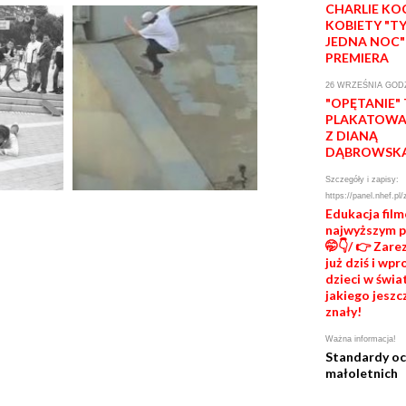
CHARLIE KO
KOBIETY "T
JEDNA NOC"
PREMIERA
26 WRZEŚNIA GODZ
"OPĘTANIE"
PLAKATOWA 
Z DIANĄ
DĄBROWSK
Szczegóły i zapisy:
https://panel.nhef.pl/
Edukacja fil
najwyższym 
🤭👇/ 👉 Zare
już dziś i wp
dzieci w świat
jakiego jeszc
znały!
Ważna informacja!
Standardy o
małoletnich