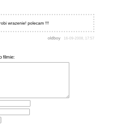
robi wrazenie! polecam !!!
oldboy
16-09-2008, 17:57
 filmie: