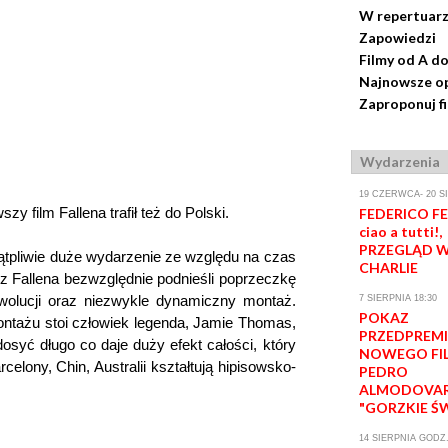
W repertuar
Zapowiedzi
Filmy od A do
Najnowsze op
Zaproponuj f
Wydarzenia
19 CZERWCA- 20 S
y film Fallena trafił też do Polski.
FEDERICO FEL
ciao a tutti!,
PRZEGLĄD W
wątpliwie duże wydarzenie ze względu na czas
CHARLIE
 z Fallena bezwzględnie podnieśli poprzeczkę
lucji oraz niezwykle dynamiczny montaż.
7 SIERPNIA 18:30
POKAZ
ontażu stoi człowiek legenda, Jamie Thomas,
PRZEDPREM
 dosyć długo co daje duży efekt całości, który
NOWEGO FI
celony, Chin, Australii kształtują hipisowsko-
PEDRO
ALMODOVA
"GORZKIE Ś
14 SIERPNIA GODZ.