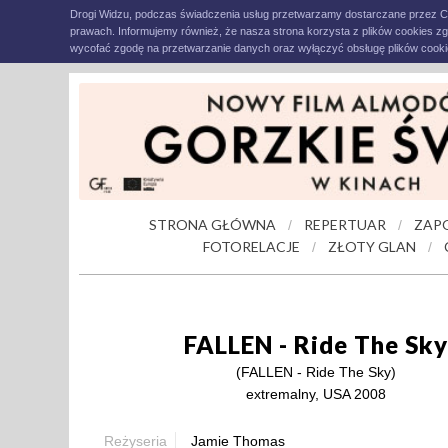
Drogi Widzu, podczas świadczenia usług przetwarzamy dostarczane przez C
prawach. Informujemy również, że nasza strona korzysta z plików cookies z
wycofać zgodę na przetwarzanie danych oraz wyłączyć obsługę plików cookie
STRONA GŁÓWNA
REPERTUAR
ZAP
/
/
FOTORELACJE
ZŁOTY GLAN
/
/
FALLEN - Ride The Sky
(FALLEN - Ride The Sky)
extremalny, USA 2008
Reżyseria
Jamie Thomas