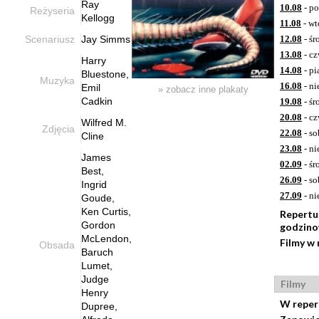
Ray
10.08
- po
Reżyseria
Kellogg
11.08
- wt
Scenariusz
Jay Simms
12.08
- śr
13.08
- cz
Harry
14.08
- pi
Bluestone,
Muzyka
16.08
- ni
Emil
» zobacz inne plakaty
Cadkin
19.08
- śr
20.08
- cz
Wilfred M.
Zdjęcia
22.08
- so
Cline
23.08
- ni
James
02.09
- śr
Best,
26.09
- so
Ingrid
27.09
- ni
Goude,
Ken Curtis,
Repertu
Gordon
godzin
McLendon,
Filmy w
Obsada
Baruch
Lumet,
Judge
Filmy
Henry
W reper
Dupree,