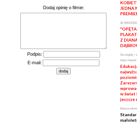
KOBIET
Dodaj opinię o filmie:
JEDNA 
PREMIE
26 WRZEŚNI
"OPĘTA
PLAKAT
Z DIAN
DĄBRO
Podpis:
Szczegóły i 
https://panel
E-mail:
Edukacj
najwyżs
poziomie
Zarezerw
wprowad
w świat 
jeszcze 
Ważna infor
Standar
małolet