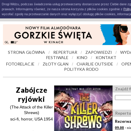
Drogi Widzu, podczas świadczenia usług przetwarzamy dostarczane przez Ciebie dane z
prawach. Informujemy również, że nasza strona korzysta z plików cookies zgodnie z
Polit
wycofać zgodę na przetwarzanie danych oraz wyłączyć obsługę plików cookies, informacje
STRONA GŁÓWNA
REPERTUAR
ZAPOWIEDZI
WYD
/
/
/
FESTIWALE
KINO
KONTAKT
/
/
FOTORELACJE
ZŁOTY GLAN
CHARLIE OUTSIDE
OPE
/
/
/
POLITYKA RODO
Zabójcze
Znajdź f
ryjówki
(The Attack of the Killer
Shrews)
Repertu
sci-fi, horror, USA 1954
Rezerwa
09.08
- ni