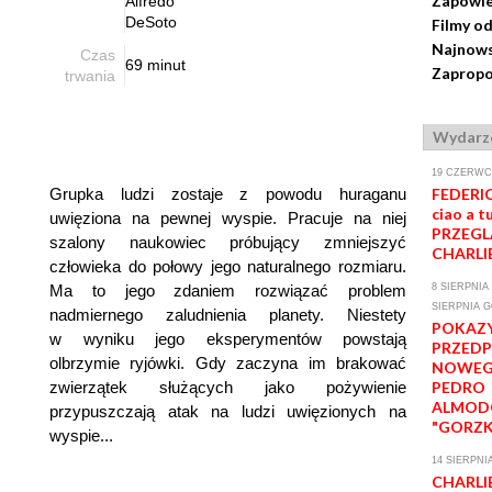
Zapowie
Alfredo
DeSoto
Filmy od
Najnows
Czas
69 minut
Zapropo
trwania
Wydarz
19 CZERWCA
Grupka ludzi zostaje z powodu huraganu
FEDERIC
ciao a tu
uwięziona na pewnej wyspie. Pracuje na niej
PRZEGL
szalony naukowiec próbujący zmniejszyć
CHARLI
człowieka do połowy jego naturalnego rozmiaru.
Ma to jego zdaniem rozwiązać problem
8 SIERPNIA 
SIERPNIA G
nadmiernego zaludnienia planety. Niestety
POKAZ
w wyniku jego eksperymentów powstają
PRZED
olbrzymie ryjówki. Gdy zaczyna im brakować
NOWEG
zwierzątek służących jako pożywienie
PEDRO
ALMOD
przypuszczają atak na ludzi uwięzionych na
"GORZK
wyspie...
14 SIERPNI
CHARLI