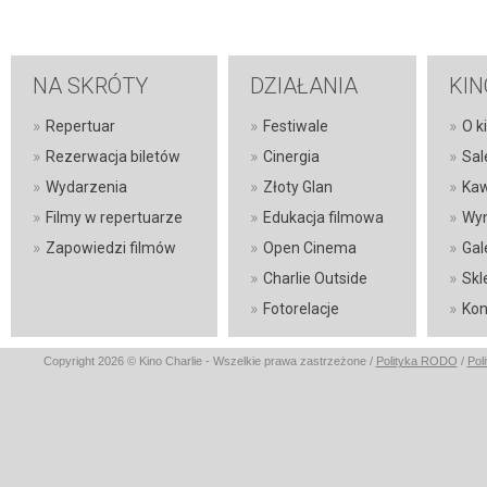
NA SKRÓTY
DZIAŁANIA
KIN
»
»
»
Repertuar
Festiwale
O k
»
»
»
Rezerwacja biletów
Cinergia
Sal
»
»
»
Wydarzenia
Złoty Glan
Kaw
»
»
»
Filmy w repertuarze
Edukacja filmowa
Wyn
»
»
»
Zapowiedzi filmów
Open Cinema
Gal
»
»
Charlie Outside
Skl
»
»
Fotorelacje
Kon
Copyright 2026 © Kino Charlie - Wszelkie prawa zastrzeżone /
Polityka RODO
/
Pol