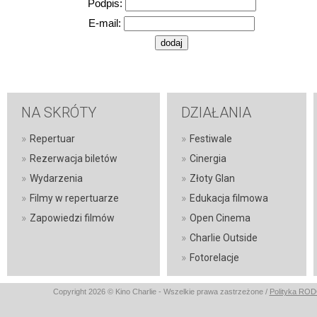
Podpis:
E-mail:
NA SKRÓTY
DZIAŁANIA
»
»
Repertuar
Festiwale
»
»
Rezerwacja biletów
Cinergia
»
»
Wydarzenia
Złoty Glan
»
»
Filmy w repertuarze
Edukacja filmowa
»
»
Zapowiedzi filmów
Open Cinema
»
Charlie Outside
»
Fotorelacje
Copyright 2026 © Kino Charlie - Wszelkie prawa zastrzeżone /
Polityka RO