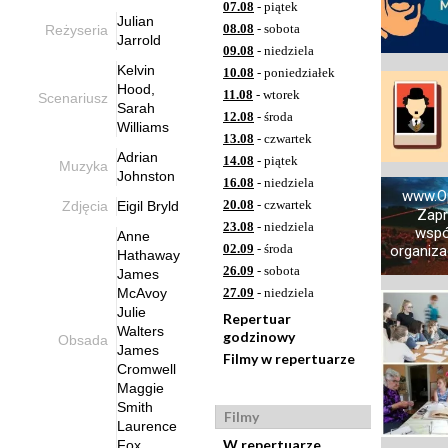
07.08
- piątek
Julian
08.08
- sobota
Reżyseria
Jarrold
09.08
- niedziela
Kelvin
10.08
- poniedziałek
Hood,
11.08
- wtorek
Scenariusz
Sarah
12.08
- środa
Williams
13.08
- czwartek
Adrian
14.08
- piątek
Muzyka
Johnston
16.08
- niedziela
www.O
20.08
- czwartek
Zdjęcia
Eigil Bryld
Zap
23.08
- niedziela
wspó
Anne
02.09
- środa
organizac
Hathaway
26.09
- sobota
James
McAvoy
27.09
- niedziela
Julie
Repertuar
Walters
godzinowy
Obsada
James
Filmy w repertuarze
Cromwell
Maggie
Smith
Filmy
Laurence
W repertuarze
Fox