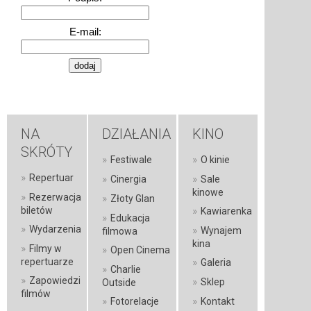
E-mail:
NA
DZIAŁANIA
KINO
SKRÓTY
»
»
Festiwale
O kinie
»
Repertuar
»
»
Cinergia
Sale
kinowe
»
Rezerwacja
»
Złoty Glan
»
biletów
Kawiarenka
»
Edukacja
»
Wydarzenia
»
Wynajem
filmowa
kina
»
Filmy w
»
Open Cinema
»
repertuarze
Galeria
»
Charlie
»
Zapowiedzi
»
Sklep
Outside
filmów
»
»
Fotorelacje
Kontakt