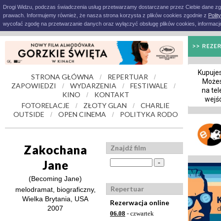
Drogi Widzu, podczas świadczenia usług przetwarzamy dostarczane przez Ciebie dane z
prawach. Informujemy również, że nasza strona korzysta z plików cookies zgodnie z
Polit
wycofać zgodę na przetwarzanie danych oraz wyłączyć obsługę plików cookies, informacje
Kupujes
STRONA GŁÓWNA
REPERTUAR
/
/
Możes
ZAPOWIEDZI
WYDARZENIA
FESTIWALE
/
/
/
na tel
KINO
KONTAKT
/
wejś
FOTORELACJE
ZŁOTY GLAN
CHARLIE
/
/
OUTSIDE
OPEN CINEMA
POLITYKA RODO
/
/
Zakochana
Znajdź film
Jane
(Becoming Jane)
Repertuar
melodramat, biograficzny,
Wielka Brytania, USA
Rezerwacja online
2007
06.08
- czwartek