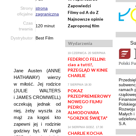
Zapowiedzi
Strony
strona
Filmy od A do Z
oficjalne
zagraniczna
Najnowsze opinie
Czas
Zaproponuj film
120 minut
trwania
Dystrybutor
Best Film
Su
Wydarzenia
19 CZERWCA- 20 SIERPNIA
FEDERICO FELLINI:
ciao a tutti!,
PRZEGLĄD W KINIE
Jane Austen (ANNE
CHARLIE
HATHAWAY) wierzy
Przedsię
w miłość. Jej rodzice
subwencj
7 SIERPNIA 18:30
ramach 
(JULIE WALTERS
POKAZ
rządoweg
PRZEDPREMIEROWY
i JAMES CROMWELL)
Finansow
NOWEGO FILMU
oczekują jednak od
Polskieg
PEDRO
Rozwoju 
niej, żeby wyszła za
ALMODOVARA
Małych i
mąż za kogoś kto
"GORZKIE ŚWIĘTA"
udzielon
S.A.
zapewni jej i rodzinie
14 SIERPNIA GODZ. 17:30
godziwy byt. W Anglii
CHARLIE KOCHA