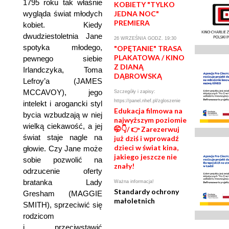
1795 roku tak właśnie
KOBIETY "TYLKO
wygląda świat młodych
JEDNA NOC"
PREMIERA
kobiet. Kiedy
dwudziestoletnia Jane
26 WRZEŚNIA GODZ. 19:30
spotyka młodego,
"OPĘTANIE" TRASA
PLAKATOWA / KINO
pewnego siebie
Z DIANĄ
Irlandczyka, Toma
DĄBROWSKĄ
Lefroy’a (JAMES
MCCAVOY), jego
Szczegóły i zapisy:
https://panel.nhef.pl/zgloszenie
intelekt i arogancki styl
Edukacja filmowa na
bycia wzbudzają w niej
najwyższym poziomie
wielką ciekawość, a jej
🤭👇/ 👉 Zarezerwuj
świat staje nagle na
już dziś i wprowadź
dzieci w świat kina,
głowie. Czy Jane może
jakiego jeszcze nie
sobie pozwolić na
znały!
odrzucenie oferty
bratanka Lady
Ważna informacja!
Standardy ochrony
Gresham (MAGGIE
małoletnich
SMITH), sprzeciwić się
rodzicom
i przeciwstawić