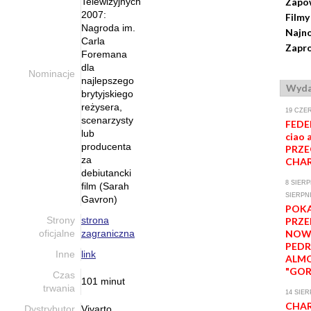
Telewizyjnych
Zapo
2007:
Filmy
Nagroda im.
Najno
Carla
Zapro
Foremana
dla
Nominacje
najlepszego
Wyda
brytyjskiego
reżysera,
19 CZE
scenarzysty
FEDE
lub
ciao a
producenta
PRZE
za
CHAR
debiutancki
8 SIERP
film (Sarah
SIERPNI
Gavron)
POK
Strony
strona
PRZ
oficjalne
zagraniczna
NOW
PED
Inne
link
ALM
"GOR
Czas
101 minut
trwania
14 SIER
CHAR
Dystrybutor
Vivarto