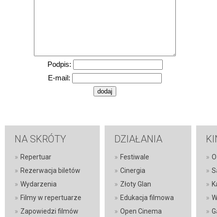
Podpis:
E-mail:
NA SKRÓTY
DZIAŁANIA
KI
»
»
»
Repertuar
Festiwale
O
»
»
»
Rezerwacja biletów
Cinergia
S
»
»
»
Wydarzenia
Złoty Glan
K
»
»
»
Filmy w repertuarze
Edukacja filmowa
W
»
»
»
Zapowiedzi filmów
Open Cinema
G