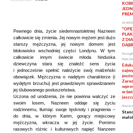
KOBI
JEDN
PREM
26 WRZ
"OPĘ
Pewnego dnia, życie siedemnastoletniej Nazneen
PLAK
całkowicie się zmienia. Jej nowym mężem jest dużo
Z DI
starszy mężczyzna, jej nowym domem jest
DĄB
blokowisko wschodniej części Londynu. W tym
Szczegół
całkowicie innym świecie młoda hinduska
https://p
dziewczyna stara się znaleźć sens życia
Eduka
i jednocześnie spełnić należycie swój małżeński
najw
pozio
obowiązek. Mężczyzna o nadętym charakterze (i
Zarez
wydętym brzuchu) jest prawdziwym sprawdzianem
wprow
jej ślubowanego posłuszeństwa.
w świ
Uczona od urodzenia, że nie powinna walczyć ze
jeszc
swoim losem, Nazneen oddaje się życiu
Ważna in
rodzinnemu, tłumiąc swoje tęsknoty i pragnienia –
Stan
do dnia, w którym Karim, gorący miejscowy
małol
mężczyzna, wkracza w jej życie. Pomimo
rasowych różnic i kulturowych napięć Nanzeen