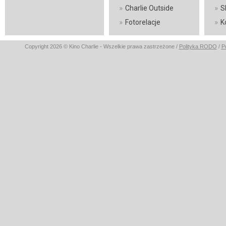
»
»
Charlie Outside
S
»
»
Fotorelacje
K
Copyright 2026 © Kino Charlie - Wszelkie prawa zastrzeżone /
Polityka RODO
/
P