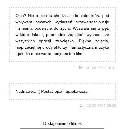
Ojca? Nie o ojca tu chodzi a o kobietę, która pod
wpływem pewnych wydarzeń przewartościowuje
i zmienia podejście do życia. Wyzwala się z pęt,
w które dała się poprzednio zaplątać i wychodzi ze
wszystkich opresji zwycięsko. Piękne zdjęcia,
nieprzeciętnej urody aktorzy i fantastyczna muzyka
- jak dla mnie warto obejrzeć ten film.
M.
01-06-2009, 10:31
Nudnawe... :( Postac ojca najciekawsza.
O.
18-05-2009, 22:00
Dodaj opinię o filmie: