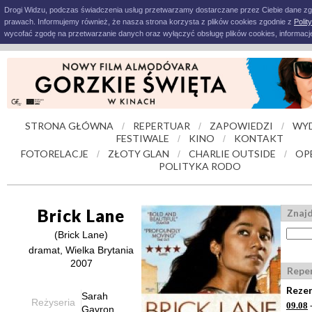
Drogi Widzu, podczas świadczenia usług przetwarzamy dostarczane przez Ciebie dane z
prawach. Informujemy również, że nasza strona korzysta z plików cookies zgodnie z
Polit
wycofać zgodę na przetwarzanie danych oraz wyłączyć obsługę plików cookies, informacje
STRONA GŁÓWNA
REPERTUAR
ZAPOWIEDZI
WY
/
/
/
FESTIWALE
KINO
KONTAKT
/
/
FOTORELACJE
ZŁOTY GLAN
CHARLIE OUTSIDE
OP
/
/
/
POLITYKA RODO
Brick Lane
Znajd
(Brick Lane)
dramat, Wielka Brytania
2007
Repe
Rezer
Sarah
Reżyseria
09.08
-
Gavron