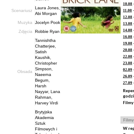
10.08
-
Laura Jones,
Scenariusz
11.08
-
Abi Morgan
12.08
-
Muzyka
Jocelyn Pook
13.08
-
14.08
-
Zdjęcia
Robbie Ryan
16.08
-
Tannishtha
19.08
-
Chatterjee,
20.08
-
Satish
22.08
-
Kaushik,
Christopher
23.08
-
Simpson,
02.09
-
Obsada
Naeema
26.09
-
Begum,
27.09
-
Harsh
Repe
Nayyar, Lana
godz
Rahman,
Filmy
Harvey Virdi
Brytyjska
Akademia
Filmy
Sztuk
W re
Filmowych i