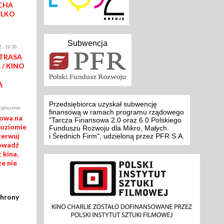
CHA
YLKO
Subwencja
. 19:30
 TRASA
/ KINO
Ą
Przedsiębiorca uzyskał subwencję
zgloszenie
finansową w ramach programu rządowego
mowa na
"Tarcza Finansowa 2.0 oraz 6.0 Polskiego
poziomie
Funduszu Rozwoju dla Mikro, Małych
zerwuj
i Średnich Firm", udzieloną przez PFR S.A.
rowadź
 kina,
ze nie
chrony