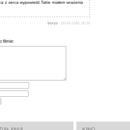
ąca z serca wypowiedź.Takie miałem wrażenia
borys
28-09-2006, 06:30
 filmie:
ZIAŁANIA
KINO