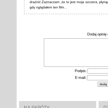
drażnić.Zaznaczam ,że to jest moja szczera, płyn
gdy oglądałem ten film...
Dodaj opinię o
Podpis:
E-mail:
NA SKRÓTY
D