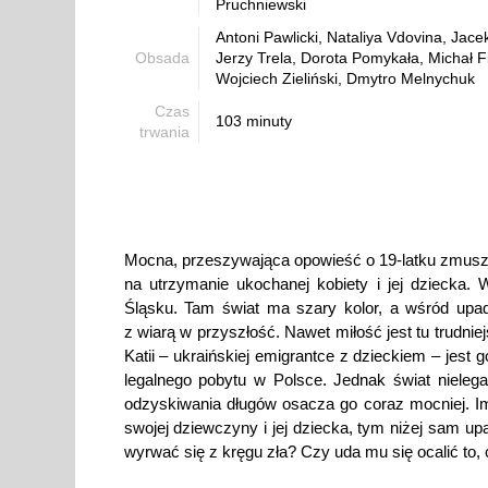
Pruchniewski
Antoni Pawlicki, Nataliya Vdovina, Jace
Obsada
Jerzy Trela, Dorota Pomykała, Michał Fil
Wojciech Zieliński, Dmytro Melnychuk
Czas
103 minuty
trwania
Mocna, przeszywająca opowieść o 19-latku zmuszo
na utrzymanie ukochanej kobiety i jej dziecka
Śląsku. Tam świat ma szary kolor, a wśród upadł
z wiarą w przyszłość. Nawet miłość jest tu trudni
Katii – ukraińskiej emigrantce z dzieckiem – jest
legalnego pobytu w Polsce. Jednak świat nielega
odzyskiwania długów osacza go coraz mocniej. Im
swojej dziewczyny i jej dziecka, tym niżej sam up
wyrwać się z kręgu zła? Czy uda mu się ocalić to,