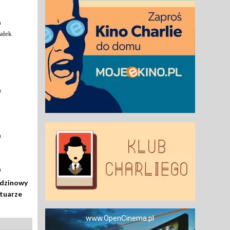
a
ałek
a
a
a
odzinowy
rtuarze
www.OpenCinema.pl