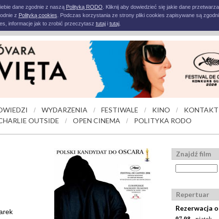
iebie dane zgodnie z naszą
Polityką RODO
. Kliknij aby dowiedzieć się jakie dane przetwarz
godnie z
Polityką cookies
. Podczas korzystania ze strony pliki cookies zapisywane są zgodni
s, informacje jak to zrobić przeczytasz
tutaj
i
tutaj
.
OWIEDZI
WYDARZENIA
FESTIWALE
KINO
KONTAKT
/
/
/
/
CHARLIE OUTSIDE
OPEN CINEMA
POLITYKA RODO
/
/
Znajdź film
Repertuar
Rezerwacja o
arek
07.08
- piątek