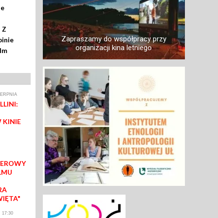
ze
 Z
Zapraszamy do współpracy przy
inie
organizacji kina letniego
ilm
IERPNIA
LINI:
 KINIE
IEROWY
LMU
RA
WIĘTA"
 17:30