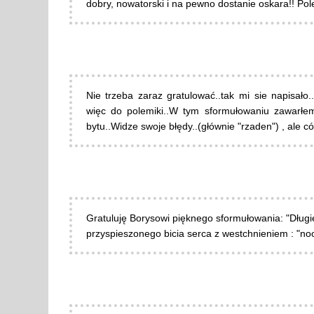
dobry, nowatorski i na pewno dostanie oskara!! Pole
Nie trzeba zaraz gratulować..tak mi sie napisał
więc do polemiki..W tym sformułowaniu zawarłe
bytu..Widze swoje błędy..(głównie "rzaden") , ale có
Gratuluję Borysowi pięknego sformułowania: "Długi
przyspieszonego bicia serca z westchnieniem : "noo, ju