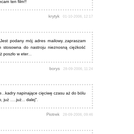
cam ten film!!
krytyk
01-10-2006, 12:17
o..Jest podany mój adres mailowy..zapraszam
m stosowna do nastroju nieznosną ciężkość
ż poszło w eter...
borys
28-09-2006, 11:24
e...kadry napinające cięciwę czasu aż do bólu
ż .....już... dalej".
Piotrek
28-09-2006, 09:46