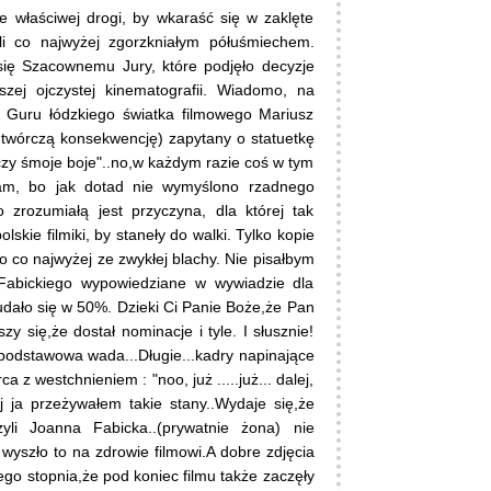
e właściwej drogi, by wkaraść się w zaklęte
 co najwyżej zgorzkniałym półuśmiechem.
by się Szacownemu Jury, które podjęło decyzje
zej ojczystej kinematografii. Wiadomo, na
k Guru łódzkiego światka filmowego Mariusz
twórczą konsekwencję) zapytany o statuetkę
 czy śmoje boje"..no,w każdym razie coś w tym
zam, bo jak dotad nie wymyślono rzadnego
zrozumiałą jest przyczyna, dla której tak
lskie filmiki, by staneły do walki. Tylko kopie
to co najwyżej ze zwykłej blachy. Nie pisałbym
Fabickiego wypowiedziane w wywiadzie dla
udało się w 50%. Dzieki Ci Panie Boże,że Pan
 się,że dostał nominacje i tyle. I słusznie!
 podstawowa wada...Długie...kadry napinające
 z westchnieniem : "noo, już .....już... dalej,
iej ja przeżywałem takie stany..Wydaje się,że
yli Joanna Fabicka..(prywatnie żona) nie
 wyszło to na zdrowie filmowi.A dobre zdjęcia
ego stopnia,że pod koniec filmu także zaczęły