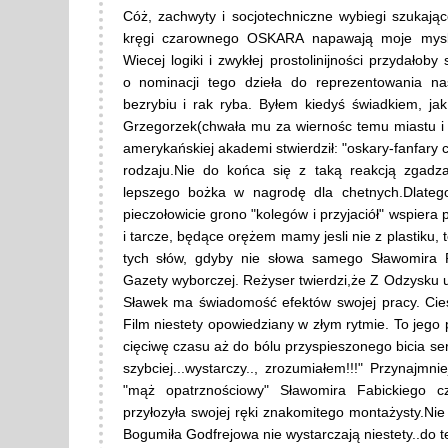
Cóż, zachwyty i socjotechniczne wybiegi szukając
kręgi czarownego OSKARA napawają moje mysli
Wiecej logiki i zwykłej prostolinijności przydało
o nominacji tego dzieła do reprezentowania nas
bezrybiu i rak ryba. Byłem kiedyś świadkiem, ja
Grzegorzek(chwała mu za wiernośc temu miastu i 
amerykańskiej akademi stwierdził: "oskary-fanfary
rodzaju.Nie do końca się z taką reakcją zgad
lepszego bożka w nagrodę dla chetnych.Dlatego 
pieczołowicie grono "kolegów i przyjaciół" wspiera po
i tarcze, będące orężem mamy jesli nie z plastiku, 
tych słów, gdyby nie słowa samego Sławomira 
Gazety wyborczej. Reżyser twierdzi,że Z Odzysku 
Sławek ma świadomość efektów swojej pracy. Cieszy
Film niestety opowiedziany w złym rytmie. To jego
cięciwę czasu aż do bólu przyspieszonego bicia serca
szybciej...wystarczy.., zrozumiałem!!!" Przynajmn
"mąż opatrznościowy" Sławomira Fabickiego cz
przyłozyła swojej ręki znakomitego montażysty.Nie
Bogumiła Godfrejowa nie wystarczają niestety..do t