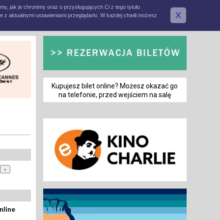
amy, jak je chronimy oraz o przysługujących Ci z tego tytułu
X
e z aktualnymi ustawieniami przeglądarki. W każdej chwili możesz
Kupujesz bilet online? Możesz okazać go
na telefonie, przed wejściem na salę
nline