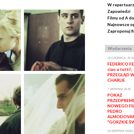
W repertuar
Zapowiedzi
Filmy od A do
Najnowsze op
Zaproponuj f
Wydarzenia
19 CZERWCA- 20 S
FEDERICO FEL
ciao a tutti!,
PRZEGLĄD W
CHARLIE
7 SIERPNIA 18:30
POKAZ
PRZEDPREM
NOWEGO FI
PEDRO
ALMODOVA
"GORZKIE Ś
14 SIERPNIA GODZ.