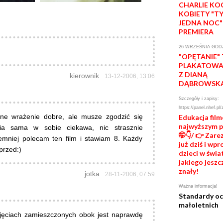
CHARLIE KO
KOBIETY "T
JEDNA NOC"
PREMIERA
26 WRZEŚNIA GODZ
"OPĘTANIE"
PLAKATOWA 
Z DIANĄ
kierownik
13-12-2006, 13:06
DĄBROWSK
Szczegóły i zapisy:
https://panel.nhef.pl/
ne wrażenie dobre, ale musze zgodzić się
Edukacja fil
najwyższym 
ia sama w sobie ciekawa, nic strasznie
🤭👇/ 👉 Zare
emniej polecam ten film i stawiam 8. Każdy
już dziś i wp
przed:)
dzieci w świat
jakiego jeszc
znały!
jotka
28-11-2006, 07:59
Ważna informacja!
Standardy o
małoletnich
djęciach zamieszczonych obok jest naprawdę