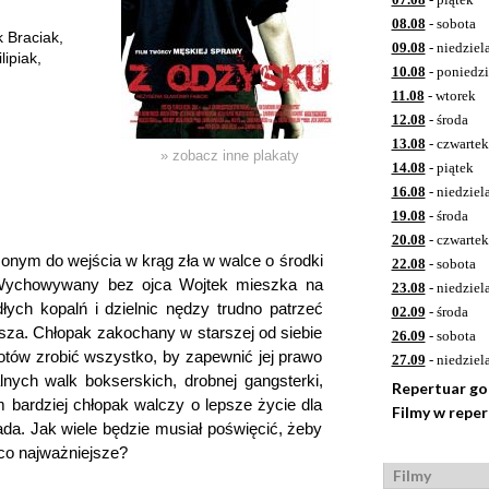
08.08
- sobota
k Braciak,
09.08
- niedziel
ipiak,
10.08
- poniedzi
11.08
- wtorek
12.08
- środa
13.08
- czwartek
» zobacz inne plakaty
14.08
- piątek
16.08
- niedziel
19.08
- środa
20.08
- czwartek
nym do wejścia w krąg zła w walce o środki
22.08
- sobota
. Wychowywany bez ojca Wojtek mieszka na
23.08
- niedziel
ych kopalń i dzielnic nędzy trudno patrzeć
02.09
- środa
ejsza. Chłopak zakochany w starszej od siebie
26.09
- sobota
 gotów zrobić wszystko, by zapewnić jej prawo
27.09
- niedziel
lnych walk bokserskich, drobnej gangsterki,
Repertuar g
 bardziej chłopak walczy o lepsze życie dla
Filmy w repe
ada. Jak wiele będzie musiał poświęcić, żeby
 co najważniejsze?
Filmy