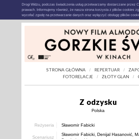
Drogi Widzu, podczas świadczenia usług przetwarzamy dostarczane przez C
prawach. Informujemy również, że nasza strona korzysta z plików cookies z
wycofać zgodę na przetwarzanie danych oraz wyłączyć obsługę plików cookie
STRONA GŁÓWNA
REPERTUAR
ZAP
/
/
FOTORELACJE
ZŁOTY GLAN
/
/
Z odzysku
Polska
Reżyseria
Sławomir Fabicki
Sławomir Fabicki, Denijal Hasanović, M
Scenariusz