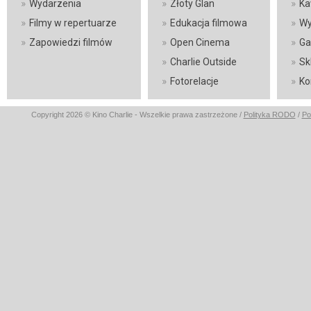
»
»
»
Wydarzenia
Złoty Glan
Ka
»
»
»
Filmy w repertuarze
Edukacja filmowa
Wy
»
»
»
Zapowiedzi filmów
Open Cinema
Ga
»
»
Charlie Outside
Sk
»
»
Fotorelacje
Ko
Copyright 2026 © Kino Charlie - Wszelkie prawa zastrzeżone /
Polityka RODO
/
Po