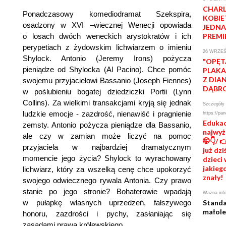
CHARL
Ponadczasowy komediodramat Szekspira,
KOBIE
osadzony w XVI –wiecznej Wenecji opowiada
JEDNA
o losach dwóch weneckich arystokratów i ich
PREMI
perypetiach z żydowskim lichwiarzem o imieniu
26 WRZEŚ
Shylock. Antonio (Jeremy Irons) pożycza
"OPĘT
pieniądze od Shylocka (Al Pacino). Chce pomóc
PLAKA
Z DIA
swojemu przyjacielowi Bassanio (Joseph Fiennes)
DĄBR
w poślubieniu bogatej dziedziczki Portii (Lynn
Collins). Za wielkimi transakcjami kryją się jednak
Szczegóły 
ludzkie emocje - zazdrość, nienawiść i pragnienie
https://pan
Edukac
zemsty. Antonio pożycza pieniądze dla Bassanio,
najwyż
ale czy w zamian może liczyć na pomoc
🤭👇/ 
przyjaciela w najbardziej dramatycznym
już dz
momencie jego życia? Shylock to wyrachowany
dzieci 
jakiego
lichwiarz, który za wszelką cenę chce upokorzyć
znały!
swojego odwiecznego rywala Antonia. Czy prawo
stanie po jego stronie? Bohaterowie wpadają
Ważna info
w pułapkę własnych uprzedzeń, fałszywego
Standa
małole
honoru, zazdrości i pychy, zasłaniając się
zasadami prawa królewskiego.