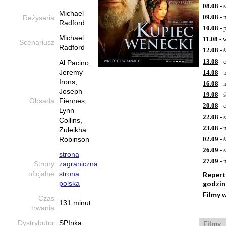
08.08
- 
Michael
09.08
- 
Reżyseria
Radford
10.08
- 
Michael
11.08
- 
Scenariusz
Radford
12.08
- 
13.08
- 
Al Pacino,
Jeremy
14.08
- 
Irons,
16.08
- 
Joseph
19.08
- 
Obsada
Fiennes,
20.08
- 
Lynn
22.08
- 
Collins,
23.08
- 
Zuleikha
Robinson
02.09
- 
26.09
- 
strona
27.09
- 
Strony
zagraniczna
oficjalne
strona
Repert
polska
godzi
Filmy 
Czas
131 minut
trwania
Dystrybutor
SPInka
Filmy