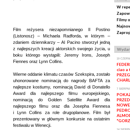
W repe
Zapow
Filmy 
Najnow
Film reżysera niezapomnianego Il Postino
Zaprop
(Listonosz) – Michaela Radforda, w którym –
zdaniem dziennikarzy – Al Pacino stworzył jedną
z najlepszych kreacji aktorskich swojego życia, u
Wydar
boku którego wystąpili: Jeremy Irons, Joseph
19 CZERW
Fiennes oraz Lynn Collins.
FEDERI
ciao a 
Wierne oddanie klimatu czasów Szekspira, zostało
PRZEG
CHARL
uhonorowane nominacją do nagrody BAFTA za
najlepsze kostiumy, nominacją David di Donatello
7 SIERPNI
Award dla najlepszego filmu europejskiego,
POKA
nominacją do Golden Satellite Award dla
PRZE
NOWE
najlepszego filmu oraz dla Josepha Fiennesa
PEDR
i Lynn Collins za role drugoplanowe. Film był
ALMO
prezentowany w głównym konkursie na ostatnim
"GORZ
festiwalu w Wenecji.
14 SIERPN