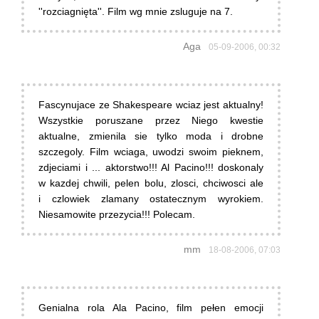
''rozciagnięta''. Film wg mnie zsluguje na 7.
Aga
05-09-2006, 00:32
Fascynujace ze Shakespeare wciaz jest aktualny!
Wszystkie poruszane przez Niego kwestie
aktualne, zmienila sie tylko moda i drobne
szczegoly. Film wciaga, uwodzi swoim pieknem,
zdjeciami i ... aktorstwo!!! Al Pacino!!! doskonaly
w kazdej chwili, pelen bolu, zlosci, chciwosci ale
i czlowiek zlamany ostatecznym wyrokiem.
Niesamowite przezycia!!! Polecam.
mm
18-08-2006, 07:03
Genialna rola Ala Pacino, film pełen emocji