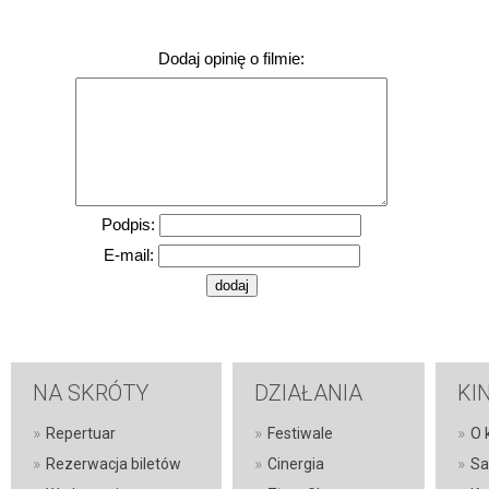
Dodaj opinię o filmie:
Podpis:
E-mail:
NA SKRÓTY
DZIAŁANIA
KI
»
»
»
Repertuar
Festiwale
O 
»
»
»
Rezerwacja biletów
Cinergia
Sa