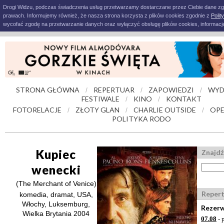
Drogi Widzu, podczas świadczenia usług przetwarzamy dostarczane przez Ciebie dane z
prawach. Informujemy również, że nasza strona korzysta z plików cookies zgodnie z
Polit
wycofać zgodę na przetwarzanie danych oraz wyłączyć obsługę plików cookies, informacje
STRONA GŁÓWNA
REPERTUAR
ZAPOWIEDZI
WYD
/
/
/
FESTIWALE
KINO
KONTAKT
/
/
FOTORELACJE
ZŁOTY GLAN
CHARLIE OUTSIDE
OPE
/
/
/
POLITYKA RODO
Kupiec
Znajdź
wenecki
(The Merchant of Venice)
Reper
komedia, dramat, USA,
Włochy, Luksemburg,
Rezerw
Wielka Brytania 2004
07.08
- 