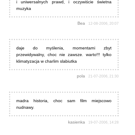
i uniwersalnych prawd, i oczywiście świetna
muzyka
Bea
12-08-2006, 20:07
daje do myślenia, momentami zbyt
przewidywalny, choc nie zawsze. warto!!! tylko
klimatyzacja w charlim slabiutka
pola
21-07-2006, 21:30
madra historia, choc sam film miejscowo
nudnawy.
kasienka
19-07-2006, 14:28