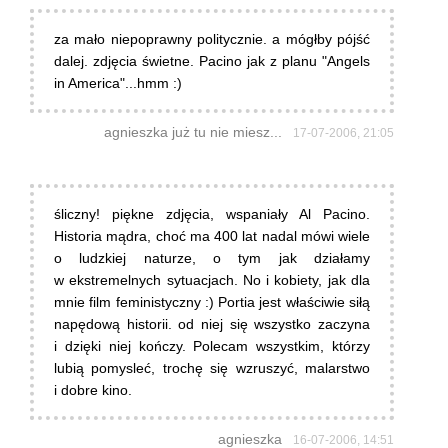
za mało niepoprawny politycznie. a mógłby pójść
dalej. zdjęcia świetne. Pacino jak z planu "Angels
in America"...hmm :)
agnieszka już tu nie miesz...
17-07-2006, 21:05
śliczny! piękne zdjęcia, wspaniały Al Pacino.
Historia mądra, choć ma 400 lat nadal mówi wiele
o ludzkiej naturze, o tym jak działamy
w ekstremelnych sytuacjach. No i kobiety, jak dla
mnie film feministyczny :) Portia jest właściwie siłą
napędową historii. od niej się wszystko zaczyna
i dzięki niej kończy. Polecam wszystkim, którzy
lubią pomysleć, trochę się wzruszyć, malarstwo
i dobre kino.
agnieszka
16-07-2006, 14:51