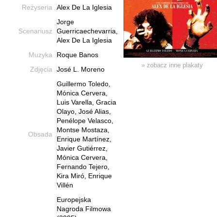
Reżyseria
Alex De La Iglesia
Jorge
Scenariusz
Guerricaechevarria,
Alex De La Iglesia
Muzyka
Roque Banos
» zobacz inne plakaty
Zdjęcia
José L. Moreno
Guillermo Toledo,
Mónica Cervera,
Luis Varella, Gracia
Olayo, José Alias,
Penélope Velasco,
Montse Mostaza,
Obsada
Enrique Martínez,
Javier Gutiérrez,
Mónica Cervera,
Fernando Tejero,
Kira Miró, Enrique
Villén
Europejska
Nagroda Filmowa