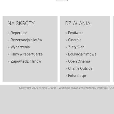
NA SKRÓTY
DZIAŁANIA
»
»
Repertuar
Festiwale
»
»
Rezerwacja biletów
Cinergia
»
»
Wydarzenia
Złoty Glan
»
»
Filmy w repertuarze
Edukacja filmowa
»
»
Zapowiedzi filmów
Open Cinema
»
Charlie Outside
»
Fotorelacje
Copyright 2026 © Kino Charlie - Wszelkie prawa zastrzeżone /
Polityka RO