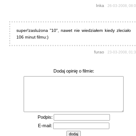
Inka
26-03-2008, 08:
super!zaslużona "10", nawet nie wiedziałem kiedy zleciało
106 minut filmu:)
furao
23-03-2008, 01:
Dodaj opinię o filmie:
Podpis:
E-mail: