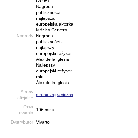
(2005)
Nagroda
publiczności -
najlepsza
europejska aktorka
Mónica Cervera
Nagrody
Nagroda
publiczności -
najlepszy
europejski reżyser
Álex de la Iglesia
Najlepszy
europejski reżyser
roku
Álex de la Iglesia
Strony
strona zagraniczna
oficjalne
Czas
106 minut
trwania
Dystrybutor
Vivarto