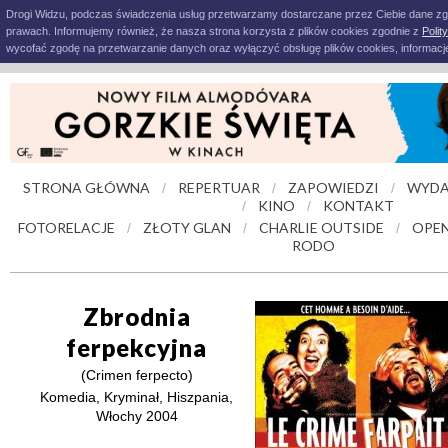
Drogi Widzu, podczas świadczenia usług przetwarzamy dostarczane przez Ciebie dane z
prawach. Informujemy również, że nasza strona korzysta z plików cookies zgodnie z
Polit
wycofać zgodę na przetwarzanie danych oraz wyłączyć obsługę plików cookies, informacje
STRONA GŁÓWNA
REPERTUAR
ZAPOWIEDZI
WYDA
/
/
/
KINO
KONTAKT
/
/
FOTORELACJE
ZŁOTY GLAN
CHARLIE OUTSIDE
OPEN
/
/
/
RODO
Zbrodnia
ferpekcyjna
(Crimen ferpecto)
Komedia, Kryminał, Hiszpania,
Włochy 2004