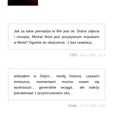
Jak za takie pieniadze to film jest ok. Dobre zdjecia
i musyka, Michal Aniol jest pozytywnym impulsem
w filmie!! Ogolnie do obejrzenia :-) bez rewelacji....
CBS
08-11-2005, 12:14
widziałem w Gdyni... niezłą historia. czasami
śmieszna, momentami można nawet się
wystraszyć... generalnie wciąga... ale należy
potraktować z przymrużeniem oka...
Undo
07-11-2005, 17:00