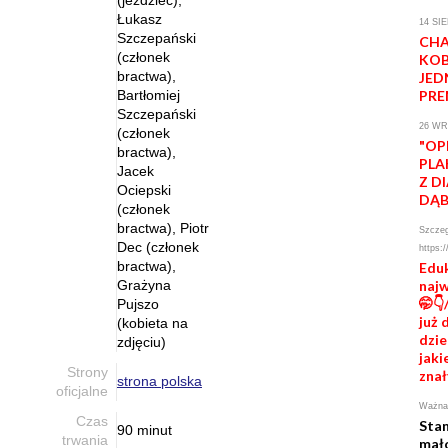
(jeździec),
Łukasz
14 SI
Szczepański
CHA
(członek
KOB
bractwa),
JED
Bartłomiej
PRE
Szczepański
26 WR
(członek
"OP
bractwa),
PLA
Jacek
Z D
Ociepski
DĄ
(członek
bractwa), Piotr
Szczeg
Dec (członek
https:/
bractwa),
Eduk
Grażyna
naj
🤭👇
Pujszo
już 
(kobieta na
dzie
zdjęciu)
jaki
Strony
znał
strona polska
oficjalne
Ważna 
Czas
Sta
90 minut
trwania
mał