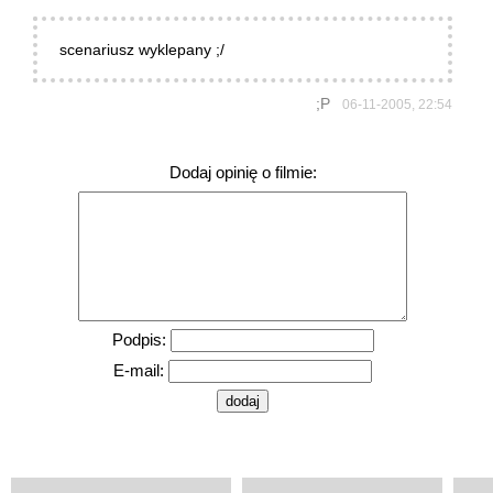
scenariusz wyklepany ;/
;P
06-11-2005, 22:54
Dodaj opinię o filmie:
Podpis:
E-mail: