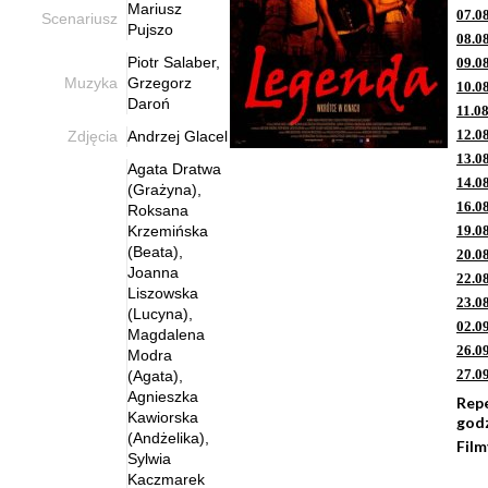
Mariusz
07.0
Scenariusz
Pujszo
08.0
Piotr Salaber,
09.0
Muzyka
Grzegorz
10.0
Daroń
11.0
12.0
Zdjęcia
Andrzej Glacel
13.0
Agata Dratwa
14.0
(Grażyna),
16.0
Roksana
Krzemińska
19.0
(Beata),
20.0
Joanna
22.0
Liszowska
23.0
(Lucyna),
02.0
Magdalena
26.0
Modra
27.0
(Agata),
Agnieszka
Rep
Kawiorska
god
(Andżelika),
Film
Sylwia
Kaczmarek