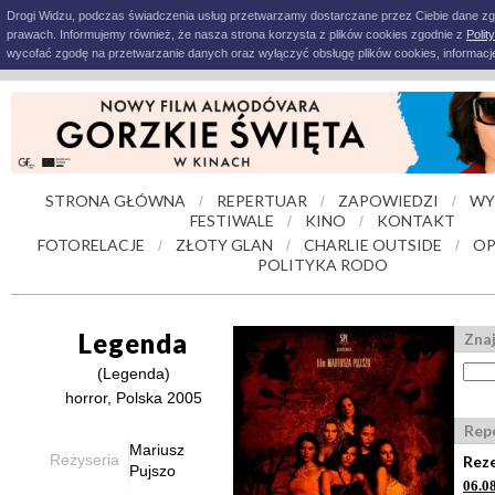
Drogi Widzu, podczas świadczenia usług przetwarzamy dostarczane przez Ciebie dane z
prawach. Informujemy również, że nasza strona korzysta z plików cookies zgodnie z
Polit
wycofać zgodę na przetwarzanie danych oraz wyłączyć obsługę plików cookies, informacje
STRONA GŁÓWNA
REPERTUAR
ZAPOWIEDZI
WY
/
/
/
FESTIWALE
KINO
KONTAKT
/
/
FOTORELACJE
ZŁOTY GLAN
CHARLIE OUTSIDE
OP
/
/
/
POLITYKA RODO
Legenda
Znaj
(Legenda)
horror, Polska 2005
Rep
Mariusz
Reżyseria
Reze
Pujszo
06.0