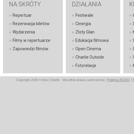
NA SKRÓTY
DZIAŁANIA
K
»
»
»
Repertuar
Festiwale
»
»
»
Rezerwacja biletów
Cinergia
»
»
»
Wydarzenia
Złoty Glan
»
»
»
Filmy w repertuarze
Edukacja filmowa
»
»
»
Zapowiedzi filmów
Open Cinema
»
»
Charlie Outside
»
»
Fotorelacje
Copyright 2026 © Kino Charlie - Wszelkie prawa zastrzeżone /
Polityka RODO
/