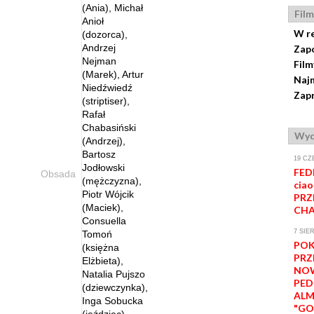
(Ania), Michał
Film
Anioł
W r
(dozorca),
Andrzej
Zap
Nejman
Film
(Marek), Artur
Naj
Niedźwiedź
Zapr
(striptiser),
Rafał
Chabasiński
Wyd
(Andrzej),
Bartosz
19 CZ
Jodłowski
FED
Obsada
(mężczyzna),
ciao
Piotr Wójcik
PRZ
(Maciek),
CHA
Consuella
7 SIE
Tomoń
PO
(księżna
PRZ
Elżbieta),
NOW
Natalia Pujszo
PE
(dziewczynka),
AL
Inga Sobucka
"GO